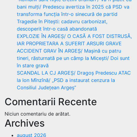
bani mulți/ Predescu avertiza în 2025 că PSD va
transforma funcția într-o sinecură de partid
Tragedie în Pitești: cadavru carbonizat,
descoperit într-o casă abandonată
EXPLOZIE ÎN ARGEȘ/ O CASĂ A FOST DISTRUSĂ,
IAR PROPRIETARA A SUFERIT ARSURI GRAVE
ACCIDENT GRAV ÎN ARGEȘ/ Mașină cu patru
tineri, răsturnată pe un câmp la Micești/ Doi sunt
în stare gravă
SCANDAL LA CJ ARGEȘ/ Dragoș Predescu ATAC
la Ion Mînzînă/ „PSD a instaurat cenzura la
Consiliul Județean Argeș”
Comentarii Recente
Niciun comentariu de arătat.
Archives
august 2026