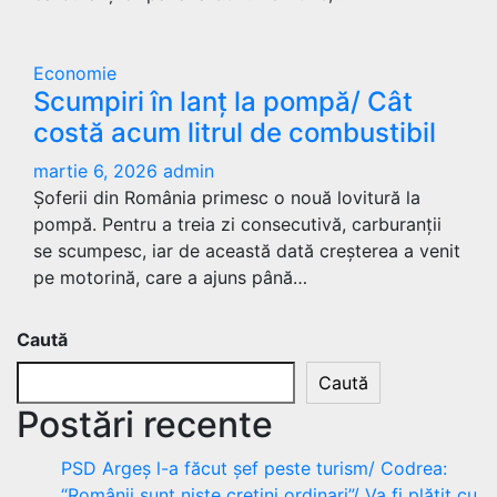
Economie
Scumpiri în lanț la pompă/ Cât
costă acum litrul de combustibil
martie 6, 2026
admin
Șoferii din România primesc o nouă lovitură la
pompă. Pentru a treia zi consecutivă, carburanții
se scumpesc, iar de această dată creșterea a venit
pe motorină, care a ajuns până…
Caută
Caută
Postări recente
PSD Argeș l-a făcut șef peste turism/ Codrea:
“Românii sunt niște cretini ordinari”/ Va fi plătit cu