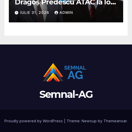
Dragoș Predescu ATAC la Ion
Mînzînă/ „PSD a instaurat
IULIE 31, 2026
ADMIN
cenzura la Consiliul Județean
Argeș”
Semnal-AG
Proudly powered by WordPress
|
Theme: Newsup by
Themeansar
.