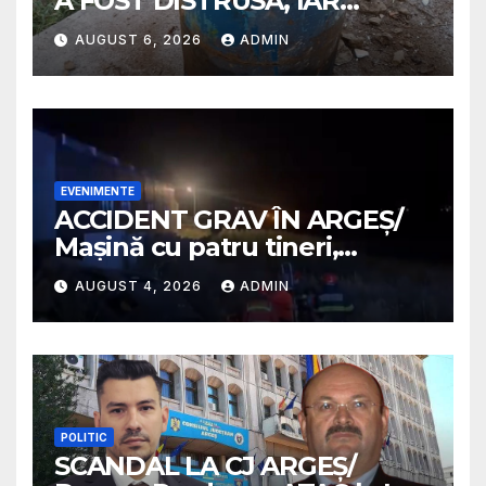
A FOST DISTRUSĂ, IAR
PROPRIETARA A SUFERIT
AUGUST 6, 2026
ADMIN
ARSURI GRAVE
EVENIMENTE
ACCIDENT GRAV ÎN ARGEȘ/
Mașină cu patru tineri,
răsturnată pe un câmp la
AUGUST 4, 2026
ADMIN
Micești/ Doi sunt în stare
gravă
POLITIC
SCANDAL LA CJ ARGEȘ/