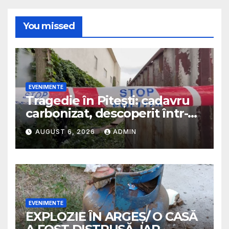
You missed
EVENIMENTE
Tragedie în Pitești: cadavru
carbonizat, descoperit într-o
casă abandonată
AUGUST 6, 2026
ADMIN
EVENIMENTE
EXPLOZIE ÎN ARGEȘ/ O CASĂ