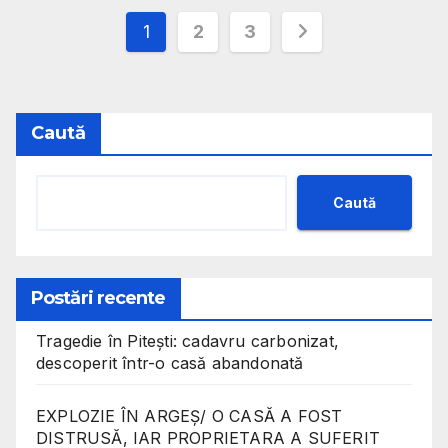
Paginație
1
2
3
articole
Caută
Caută
Postări recente
Tragedie în Pitești: cadavru carbonizat,
descoperit într-o casă abandonată
EXPLOZIE ÎN ARGEȘ/ O CASĂ A FOST
DISTRUSĂ, IAR PROPRIETARA A SUFERIT