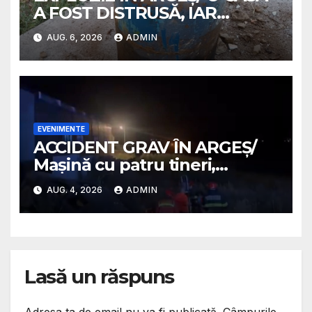
A FOST DISTRUSĂ, IAR
PROPRIETARA A SUFERIT
AUG. 6, 2026
ADMIN
ARSURI GRAVE
EVENIMENTE
ACCIDENT GRAV ÎN ARGEȘ/
Mașină cu patru tineri,
răsturnată pe un câmp la
AUG. 4, 2026
ADMIN
Micești/ Doi sunt în stare
gravă
Lasă un răspuns
Adresa ta de email nu va fi publicată.
Câmpurile