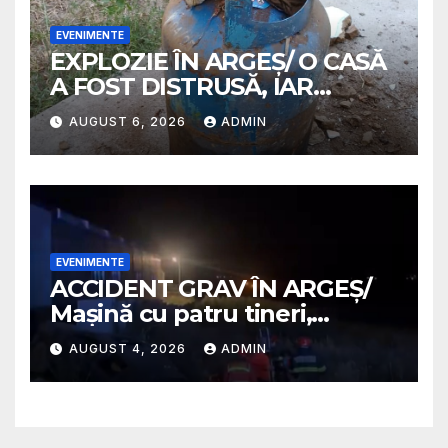
EVENIMENTE
EXPLOZIE ÎN ARGEȘ/ O CASĂ
A FOST DISTRUSĂ, IAR
PROPRIETARA A SUFERIT
AUGUST 6, 2026
ADMIN
ARSURI GRAVE
EVENIMENTE
ACCIDENT GRAV ÎN ARGEȘ/
Mașină cu patru tineri,
răsturnată pe un câmp la
AUGUST 4, 2026
ADMIN
Micești/ Doi sunt în stare
gravă