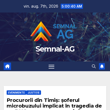
Skip
vin. aug. 7th, 2026
5:00:41 AM
to
content
Semnal-AG
EVENIMENTE
JUSTIȚIE
Procurorii din Timiș: șoferul
microbuzului implicat în tragedia de