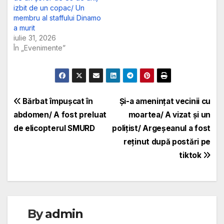
izbit de un copac/ Un
membru al staffului Dinamo
a murit
iulie 31, 2026
În „Evenimente”
Navigare
Bărbat împușcat în
Și-a amenințat vecinii cu
abdomen/ A fost preluat
moartea/ A vizat și un
în
de elicopterul SMURD
polițist/ Argeșeanul a fost
articole
reținut după postări pe
tiktok
By
admin