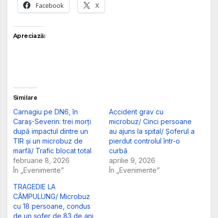
Facebook
X
Apreciază:
Similare
Carnagiu pe DN6, în
Accident grav cu
Caraș-Severin: trei morți
microbuz/ Cinci persoane
după impactul dintre un
au ajuns la spital/ Șoferul a
TIR și un microbuz de
pierdut controlul într-o
marfă/ Trafic blocat total
curbă
februarie 8, 2026
aprilie 9, 2026
În „Evenimente”
În „Evenimente”
TRAGEDIE LA
CÂMPULUNG/ Microbuz
cu 18 persoane, condus
de un șofer de 83 de ani,