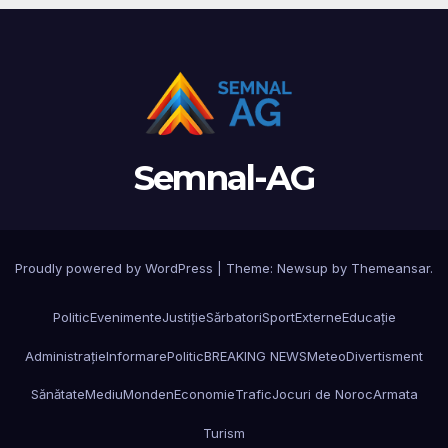
Semnal-AG
Proudly powered by WordPress
|
Theme: Newsup by
Themeansar
.
Politic
Evenimente
Justiție
Sărbatori
Sport
Externe
Educație
Administrație
Informare
Politic
BREAKING NEWS
Meteo
Divertisment
Sănătate
Mediu
Monden
Economie
Trafic
Jocuri de Noroc
Armata
Turism