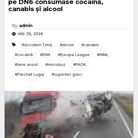
pe DN6 consumase cocaină,
canabis și alcool
By
admin
IAN. 29, 2026
#accident Timiș
#alcool
#canabis
#cocaină
#DN6
#Europa League
#INML
#lane assist
#microbuz
#PAOK
#Parchet Lugoj
#suporteri greci