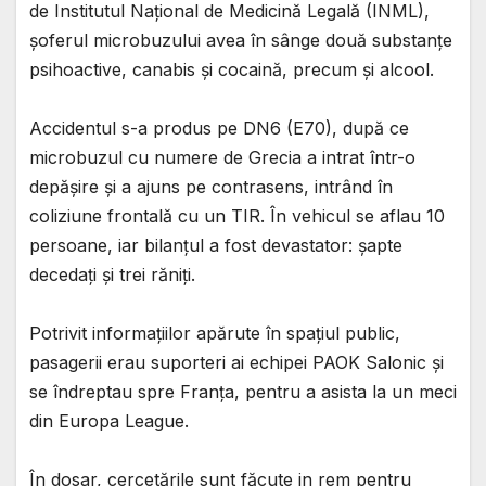
de Institutul Național de Medicină Legală (INML),
șoferul microbuzului avea în sânge două substanțe
psihoactive, canabis și cocaină, precum și alcool.
Accidentul s-a produs pe DN6 (E70), după ce
microbuzul cu numere de Grecia a intrat într-o
depășire și a ajuns pe contrasens, intrând în
coliziune frontală cu un TIR. În vehicul se aflau 10
persoane, iar bilanțul a fost devastator: șapte
decedați și trei răniți.
Potrivit informațiilor apărute în spațiul public,
pasagerii erau suporteri ai echipei PAOK Salonic și
se îndreptau spre Franța, pentru a asista la un meci
din Europa League.
În dosar, cercetările sunt făcute in rem pentru