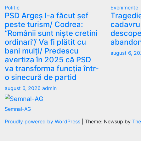
Politic
Evenimente
PSD Argeș l-a făcut șef
Tragedie 
peste turism/ Codrea:
cadavru 
“Românii sunt niște cretini
descoper
ordinari”/ Va fi plătit cu
abandon
bani mulți/ Predescu
august 6, 2
avertiza în 2025 că PSD
va transforma funcția într-
o sinecură de partid
august 6, 2026
admin
Semnal-AG
Proudly powered by WordPress
|
Theme: Newsup by
The