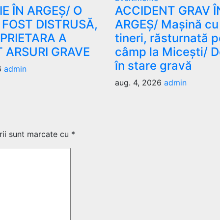
E ÎN ARGEȘ/ O
ACCIDENT GRAV Î
 FOST DISTRUSĂ,
ARGEȘ/ Mașină cu
OPRIETARA A
tineri, răsturnată 
T ARSURI GRAVE
câmp la Micești/ D
în stare gravă
6
admin
aug. 4, 2026
admin
rii sunt marcate cu
*