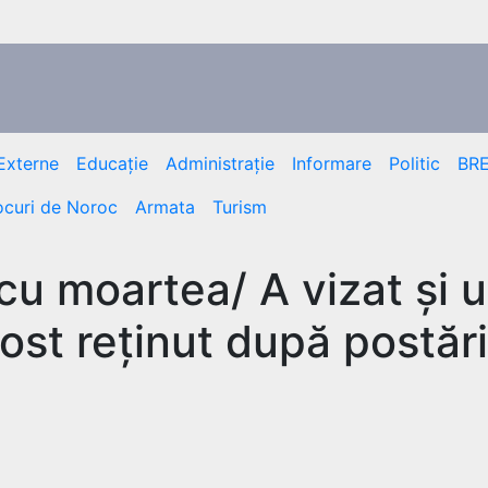
Externe
Educație
Administrație
Informare
Politic
BR
ocuri de Noroc
Armata
Turism
 cu moartea/ A vizat și 
fost reținut după postăr