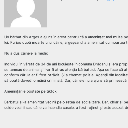
Un bărbat din Argeș a ajuns în arest pentru că a amenințat mai multe per
lui. Furios după moarte unui câine, argeșeanul a amenințat cu moartea trei
Nu a dus câinele la medic
Individul în vârstă de 34 de ani locuiește în comuna Drăganu și era propri
se temeau de animal și i-ar fi atras atenția bărbatului. Așa se face că a
conform căruia ar fi fost otrăvit. Și a chemat poliția. Agenții din locali
să poată dovedi o mână criminală. Dar, câinele nu a ajuns să primească aj
Amenințările postate pe tiktok
Bărbatul și-a amenințat vecinii pe o rețea de socializare. Dar, chiar și pe
ucide vecinii sau că le va incendia casele, a fost reținut și este acuzat 