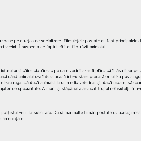
soane pe o rețea de socializare. Filmulețele postate au fost principalele 
 vecini. Îi suspecta de faptul că i-ar fi otrăvit animalul.
etarul unui câine ciobănesc pe care vecinii s-ar fi plâns că îl lăsa liber p
tunci când animalul s-a întors acasă într-o stare precară omul i-a pus singu
tate l-au rugat să ducă animalul la un medic veterinar și, dacă moare, să ce
utor de specialitate. A murit și stăpânul a aruncat trupul neînsufelțit într
 polițistul venit la solicitare. După mai multe filmări postate cu același mesa
de amenințare.