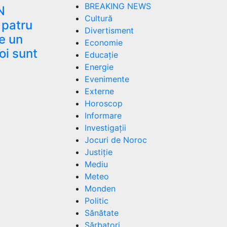
BREAKING NEWS
N
Cultură
 patru
Divertisment
pe un
Economie
oi sunt
Educație
Energie
Evenimente
Externe
Horoscop
Informare
Investigații
Jocuri de Noroc
Justiție
Mediu
Meteo
Monden
Politic
Sănătate
Sărbatori