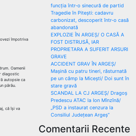
funcția într-o sinecură de partid
Tragedie în Pitești: cadavru
carbonizat, descoperit într-o casă
abandonată
EXPLOZIE ÎN ARGEȘ/ O CASĂ A
dovezi împotriva
FOST DISTRUSĂ, IAR
PROPRIETARA A SUFERIT ARSURI
GRAVE
ACCIDENT GRAV ÎN ARGEȘ/
e drum. Oamenii
Mașină cu patru tineri, răsturnată
r diagostic
pe un câmp la Micești/ Doi sunt în
ară autopsie ca
stare gravă
-un pârâu.
SCANDAL LA CJ ARGEȘ/ Dragoș
Predescu ATAC la Ion Mînzînă/
„PSD a instaurat cenzura la
j, că își va
Consiliul Județean Argeș”
Comentarii Recente