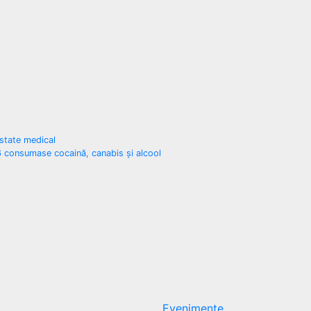
istate medical
N6 consumase cocaină, canabis și alcool
Evenimente