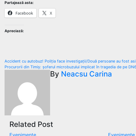
Partajează asta:
Facebook
X
Apreciază:
Navigare
Accident cu autobuz! Poliția face investigații/Două persoane au fost as
Procurorii din Timiș: șoferul microbuzului implicat în tragedia de pe D
în
By
Neacsu Carina
articole
Related Post
Evenimente
Evenimente