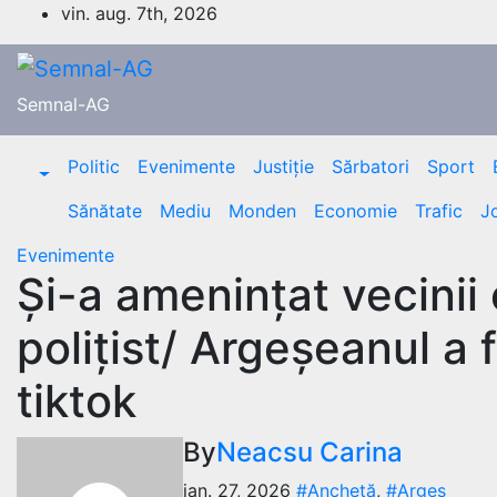
Skip
vin. aug. 7th, 2026
to
content
Semnal-AG
Politic
Evenimente
Justiție
Sărbatori
Sport
Sănătate
Mediu
Monden
Economie
Trafic
J
Evenimente
Și-a amenințat vecinii
polițist/ Argeșeanul a 
tiktok
By
Neacsu Carina
ian. 27, 2026
#Anchetă
,
#Argeș