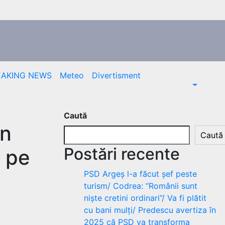
EAKING NEWS
Meteo
Divertisment
Caută
un
Caută
Postări recente
i pe
PSD Argeș l-a făcut șef peste
turism/ Codrea: “Românii sunt
niște cretini ordinari”/ Va fi plătit
cu bani mulți/ Predescu avertiza în
2025 că PSD va transforma