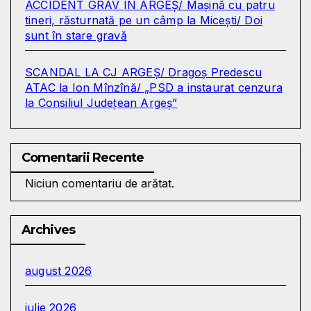
ACCIDENT GRAV ÎN ARGEȘ/ Mașină cu patru
tineri, răsturnată pe un câmp la Micești/ Doi
sunt în stare gravă
SCANDAL LA CJ ARGEȘ/ Dragoș Predescu
ATAC la Ion Mînzînă/ „PSD a instaurat cenzura
la Consiliul Județean Argeș”
Comentarii Recente
Niciun comentariu de arătat.
Archives
august 2026
iulie 2026