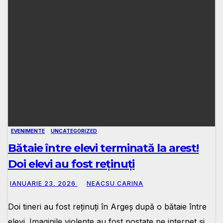
EVENIMENTE
UNCATEGORIZED
Bătaie între elevi terminată la arest!
Doi elevi au fost reținuți
IANUARIE 23, 2026
NEACSU CARINA
Doi tineri au fost reținuți în Argeș după o bătaie între
elevi. Imaginile violente au fost postate pe internet și