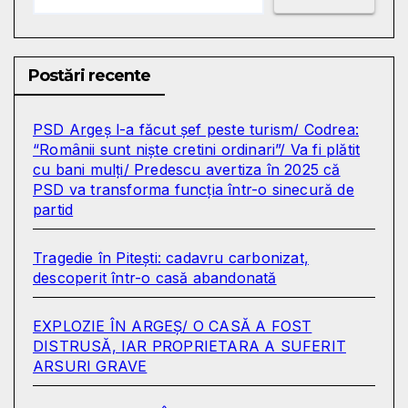
Postări recente
PSD Argeș l-a făcut șef peste turism/ Codrea:
“Românii sunt niște cretini ordinari”/ Va fi plătit
cu bani mulți/ Predescu avertiza în 2025 că
PSD va transforma funcția într-o sinecură de
partid
Tragedie în Pitești: cadavru carbonizat,
descoperit într-o casă abandonată
EXPLOZIE ÎN ARGEȘ/ O CASĂ A FOST
DISTRUSĂ, IAR PROPRIETARA A SUFERIT
ARSURI GRAVE