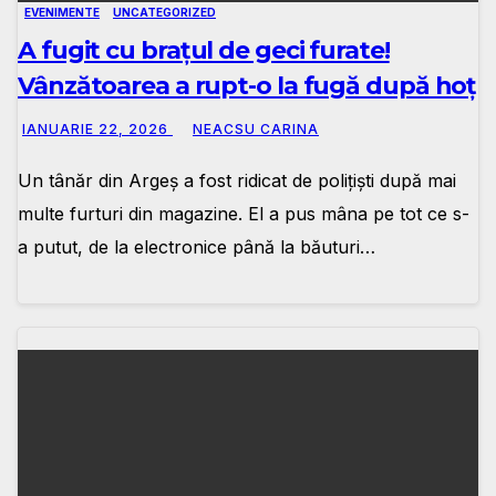
EVENIMENTE
UNCATEGORIZED
A fugit cu brațul de geci furate!
Vânzătoarea a rupt-o la fugă după hoț
IANUARIE 22, 2026
NEACSU CARINA
Un tânăr din Argeș a fost ridicat de polițiști după mai
multe furturi din magazine. El a pus mâna pe tot ce s-
a putut, de la electronice până la băuturi…