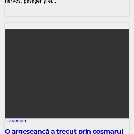
nervos, pasager și el…
EVENIMENTE
O argeșeancă a trecut prin coșmarul