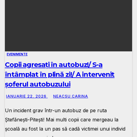
EVENIMENTE
Copii agresați în autobuz!/ S-a
întâmplat în plină zi!/ A intervenit
șoferul autobuzului
IANUARIE 22, 2026
NEACSU CARINA
Un incident grav într-un autobuz de pe ruta
Ștefănești-Pitești! Mai multi copii care mergeau la
școală au fost la un pas să cadă victimei unui individ