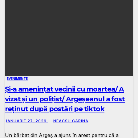
EVENIMENTE
Și-a amenințat vecinii cu moartea/ A
vizat și un polițist/ Argeșeanul a fost
reținut după postări pe tiktok
IANUARIE 27, 2026
NEACSU CARINA
Un bărbat din Argeș a ajuns în arest pentru că a