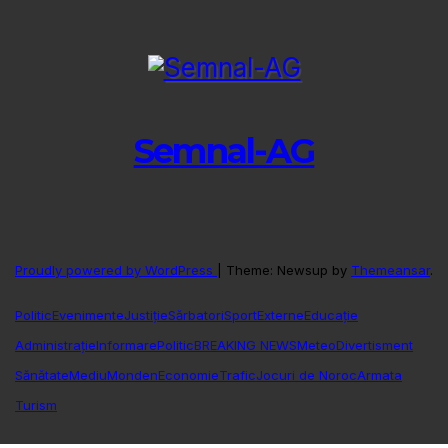
Semnal-AG
Proudly powered by WordPress
|
Theme: Newsup by
Themeansar
.
Politic
Evenimente
Justiție
Sărbatori
Sport
Externe
Educație
Administrație
Informare
Politic
BREAKING NEWS
Meteo
Divertisment
Sănătate
Mediu
Monden
Economie
Trafic
Jocuri de Noroc
Armata
Turism