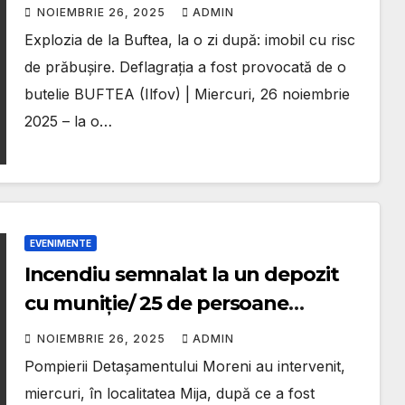
Deflagrația a fost provocată de o
NOIEMBRIE 26, 2025
ADMIN
butelie
Explozia de la Buftea, la o zi după: imobil cu risc
de prăbușire. Deflagrația a fost provocată de o
butelie BUFTEA (Ilfov) | Miercuri, 26 noiembrie
2025 – la o…
EVENIMENTE
Incendiu semnalat la un depozit
cu muniție/ 25 de persoane
evacuate
NOIEMBRIE 26, 2025
ADMIN
Pompierii Detașamentului Moreni au intervenit,
miercuri, în localitatea Mija, după ce a fost