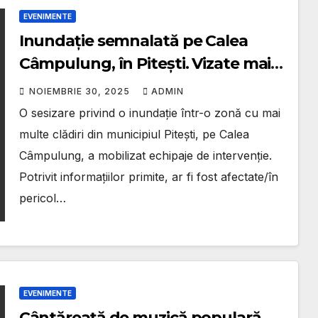
EVENIMENTE
Inundație semnalată pe Calea
Câmpulung, în Pitești. Vizate mai
multe instituții, inclusiv DSVSA și
NOIEMBRIE 30, 2025
ADMIN
noul sediu DNA
O sesizare privind o inundație într-o zonă cu mai
multe clădiri din municipiul Pitești, pe Calea
Câmpulung, a mobilizat echipaje de intervenție.
Potrivit informațiilor primite, ar fi fost afectate/în
pericol…
EVENIMENTE
Cântăreață de muzică populară,