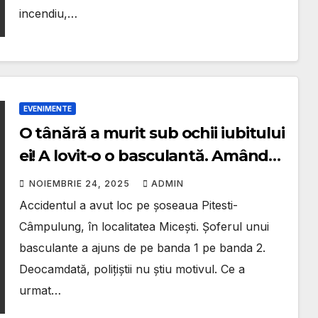
incendiu,…
EVENIMENTE
O tânără a murit sub ochii iubitului
ei! A lovit-o o basculantă. Amândoi
erau pe o trecere de pietoni de
NOIEMBRIE 24, 2025
ADMIN
unde doar bărbatul a reușit să se
Accidentul a avut loc pe șoseaua Pitesti-
salveze. Totul a fost filmat!
Câmpulung, în localitatea Micești. Șoferul unui
basculante a ajuns de pe banda 1 pe banda 2.
Deocamdată, polițiștii nu știu motivul. Ce a
urmat…