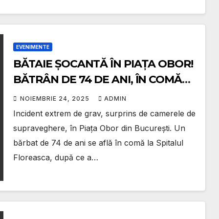
EVENIMENTE
BĂTAIE ȘOCANTĂ ÎN PIAȚA OBOR!
BĂTRÂN DE 74 DE ANI, ÎN COMĂ
DUPĂ CE A FOST LOVIT DE
NOIEMBRIE 24, 2025
ADMIN
ADMINISTRATORUL UNUI STAND
Incident extrem de grav, surprins de camerele de
supraveghere, în Piața Obor din București. Un
bărbat de 74 de ani se află în comă la Spitalul
Floreasca, după ce a…