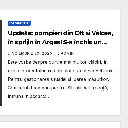
EVENIMENTE
Update: pompieri din Olt și Vâlcea,
în sprijin în Argeș! S-a închis un
baraj ca să scadă nivelul râului
NOIEMBRIE 30, 2025
ADMIN
Este vorba despre curțile mai multor clădiri, în
urma incidentului fiind afectate și câteva vehicule.
Pentru gestionarea situației și luarea măsurilor,
Comitetul Județean pentru Situații de Urgență,
întrunit în această…