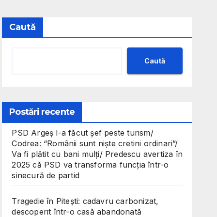
Caută
Caută
Postări recente
PSD Argeș l-a făcut șef peste turism/
Codrea: “Românii sunt niște cretini ordinari”/
Va fi plătit cu bani mulți/ Predescu avertiza în
2025 că PSD va transforma funcția într-o
sinecură de partid
Tragedie în Pitești: cadavru carbonizat,
descoperit într-o casă abandonată