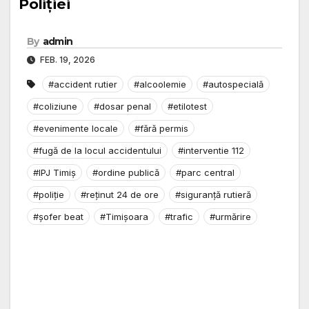
Poliției
By
admin
FEB. 19, 2026
#accident rutier
#alcoolemie
#autospecială
#coliziune
#dosar penal
#etilotest
#evenimente locale
#fără permis
#fugă de la locul accidentului
#interventie 112
#IPJ Timiș
#ordine publică
#parc central
#poliție
#reținut 24 de ore
#siguranță rutieră
#șofer beat
#Timișoara
#trafic
#urmărire