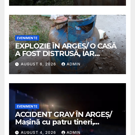
EVENIMENTE
EXPLOZIE ÎN ARGEȘ/ O CASĂ
A FOST DISTRUSĂ, IAR
PROPRIETARA A SUFERIT
AUGUST 6, 2026
ADMIN
ARSURI GRAVE
EVENIMENTE
ACCIDENT GRAV ÎN ARGEȘ/
Mașină cu patru tineri,
răsturnată pe un câmp la
AUGUST 4, 2026
ADMIN