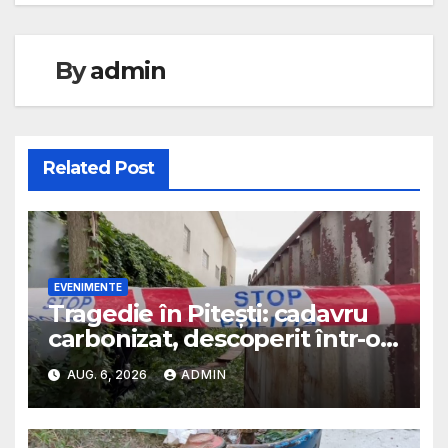
By
admin
Related Post
EVENIMENTE
Tragedie în Pitești: cadavru
carbonizat, descoperit într-o
casă abandonată
AUG. 6, 2026
ADMIN