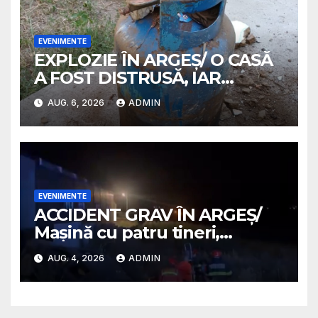
EVENIMENTE
EXPLOZIE ÎN ARGEȘ/ O CASĂ
A FOST DISTRUSĂ, IAR
PROPRIETARA A SUFERIT
AUG. 6, 2026
ADMIN
ARSURI GRAVE
EVENIMENTE
ACCIDENT GRAV ÎN ARGEȘ/
Mașină cu patru tineri,
răsturnată pe un câmp la
AUG. 4, 2026
ADMIN
Micești/ Doi sunt în stare
gravă