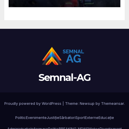
Micești/ Doi sunt în stare
gravă
Semnal-AG
Proudly powered by WordPress
|
Theme: Newsup by
Themeansar
.
Politic
Evenimente
Justiție
Sărbatori
Sport
Externe
Educație
Administrație
Informare
Politic
BREAKING NEWS
Meteo
Divertisment