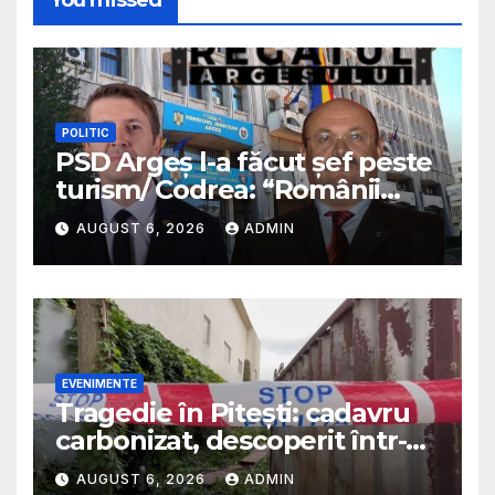
You missed
POLITIC
PSD Argeș l-a făcut șef peste
turism/ Codrea: “Românii
sunt niște cretini ordinari”/ Va
AUGUST 6, 2026
ADMIN
fi plătit cu bani mulți/
Predescu avertiza în 2025 că
PSD va transforma funcția
într-o sinecură de partid
EVENIMENTE
Tragedie în Pitești: cadavru
carbonizat, descoperit într-o
casă abandonată
AUGUST 6, 2026
ADMIN