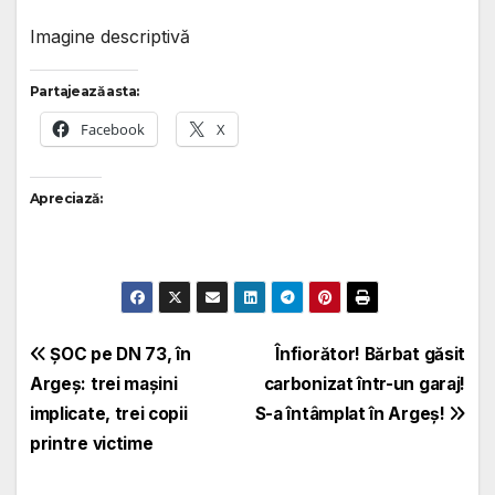
Imagine descriptivă
Partajează asta:
Facebook
X
Apreciază:
Navigare
ȘOC pe DN 73, în
Înfiorător! Bărbat găsit
Argeș: trei mașini
carbonizat într-un garaj!
în
implicate, trei copii
S-a întâmplat în Argeș!
articole
printre victime