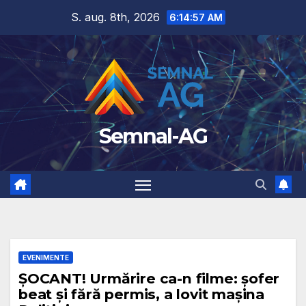
Skip
S. aug. 8th, 2026
6:14:58 AM
to
content
Semnal-AG
EVENIMENTE
ȘOCANT! Urmărire ca-n filme: șofer
beat și fără permis, a lovit mașina