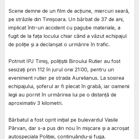
Scene demne de un film de acțiune, miercuri seară,
pe străzile din Timișoara. Un bărbat de 37 de ani,
implicat într-un accident cu pagube materiale, a
fugit de la fața locului chiar când a văzut echipajul
de poliție și a declanșat o urmărire în trafic.
Potrivit IPJ Timiș, polițiștii Biroului Rutier au fost
sesizați prin 112 în jurul orei 21:00, pentru un
eveniment rutier pe strada Aurelianus. La sosirea
echipajului, șoferul ar fi plecat în grabă, iar oamenii
legii au pornit în urmărirea lui pe o distanță de
aproximativ 3 kilometri.
Bărbatul a fost oprit inițial pe bulevardul Vasile
Pârvan, dar s-a pus din nou în mișcare și a acroșat
autospeciala Poliției, continuându-și fuga.