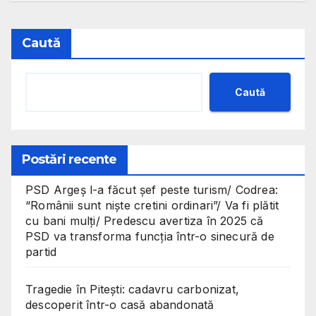
Caută
Caută
Postări recente
PSD Argeș l-a făcut șef peste turism/ Codrea:
“Românii sunt niște cretini ordinari”/ Va fi plătit
cu bani mulți/ Predescu avertiza în 2025 că
PSD va transforma funcția într-o sinecură de
partid
Tragedie în Pitești: cadavru carbonizat,
descoperit într-o casă abandonată