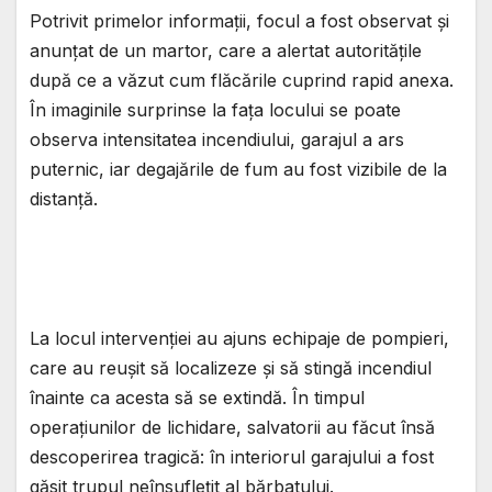
Potrivit primelor informații, focul a fost observat și
anunțat de un martor, care a alertat autoritățile
după ce a văzut cum flăcările cuprind rapid anexa.
În imaginile surprinse la fața locului se poate
observa intensitatea incendiului, garajul a ars
puternic, iar degajările de fum au fost vizibile de la
distanță.
La locul intervenției au ajuns echipaje de pompieri,
care au reușit să localizeze și să stingă incendiul
înainte ca acesta să se extindă. În timpul
operațiunilor de lichidare, salvatorii au făcut însă
descoperirea tragică: în interiorul garajului a fost
găsit trupul neînsuflețit al bărbatului.