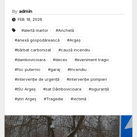
By
admin
FEB. 18, 2026
#alertă martor
#Anchetă
#anexă gospodărească
#Argeș
#bărbat carbonizat
#cauză incendiu
#dambovicioara
#deces
#eveniment tragic
#foc puternic
#garaj
#Incendiu
#intervenție de urgență
#intervenție pompieri
#ISU Argeș
#sat Dâmbovicioara
#siguranță
#știri Argeș
#Tragedie
#victimă