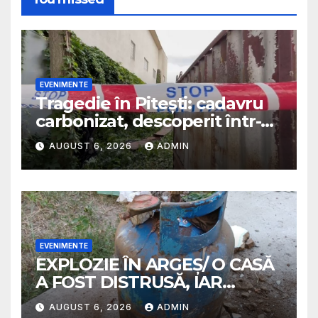
EVENIMENTE
Tragedie în Pitești: cadavru
carbonizat, descoperit într-o
casă abandonată
AUGUST 6, 2026
ADMIN
EVENIMENTE
EXPLOZIE ÎN ARGEȘ/ O CASĂ
A FOST DISTRUSĂ, IAR
PROPRIETARA A SUFERIT
AUGUST 6, 2026
ADMIN
ARSURI GRAVE