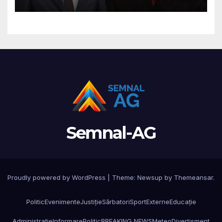
cenzura la Consiliul Județean
Argeș”
Semnal-AG
Proudly powered by WordPress
|
Theme: Newsup by
Themeansar
.
Politic
Evenimente
Justiție
Sărbatori
Sport
Externe
Educație
Administrație
Informare
Politic
BREAKING NEWS
Meteo
Divertisment