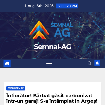
Skip
J. aug. 6th, 2026
12:33:25 PM
to
content
Semnal-AG
EVENIMENTE
Înfiorător! Bărbat găsit carbonizat
într-un garaj! S-a întâmplat în Argeș!