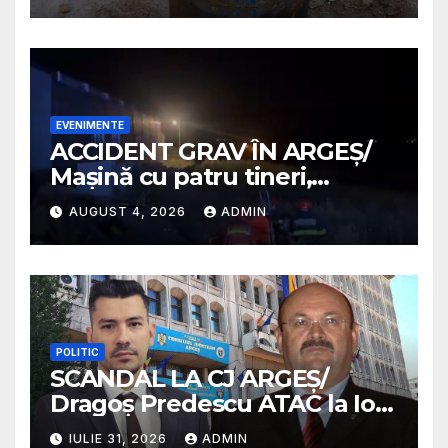
EVENIMENTE
ACCIDENT GRAV ÎN ARGEȘ/
Mașină cu patru tineri,
răsturnată pe un câmp la
AUGUST 4, 2026
ADMIN
Micești/ Doi sunt în stare
gravă
POLITIC
SCANDAL LA CJ ARGEȘ/
Dragoș Predescu ATAC la Ion
Mînzînă/ „PSD a instaurat
IULIE 31, 2026
ADMIN