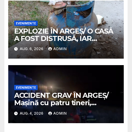
EVENIMENTE
EXPLOZIE ÎN ARGEȘ/ O CASĂ
A FOST DISTRUSĂ, IAR
PROPRIETARA A SUFERIT
AUG. 6, 2026
ADMIN
ARSURI GRAVE
EVENIMENTE
ACCIDENT GRAV ÎN ARGEȘ/
Mașină cu patru tineri,
răsturnată pe un câmp la
AUG. 4, 2026
ADMIN
Micești/ Doi sunt în stare
gravă