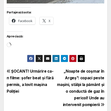
Partajează asta:
Facebook
X
Apreciază:
Încarc...
Navigare
ȘOCANT! Urmărire ca-
„Noapte de coșmar în
n filme: șofer beat și fără
Argeș”: copaci peste
în
permis, a lovit mașina
mașini, stâlpi la pământ și
articole
Poliției
o conductă de gaz în
pericol! Unde au
intervenit pompierii