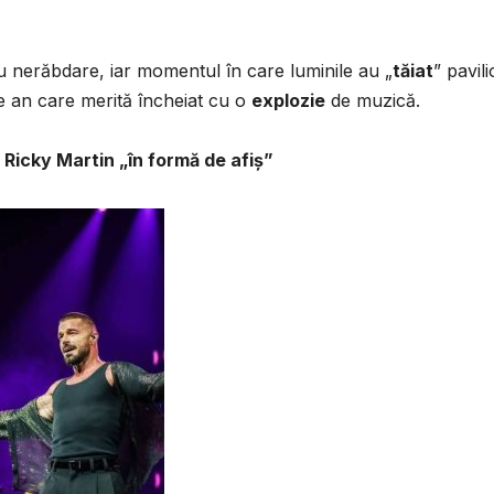
t cu nerăbdare, iar momentul în care luminile au „
tăiat
” pavil
e an care merită încheiat cu o
explozie
de muzică.
 Ricky Martin „în formă de afiș”