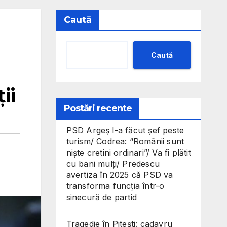
Caută
Caută
ii
Postări recente
PSD Argeș l-a făcut șef peste
turism/ Codrea: “Românii sunt
niște cretini ordinari”/ Va fi plătit
cu bani mulți/ Predescu
avertiza în 2025 că PSD va
transforma funcția într-o
sinecură de partid
Tragedie în Pitești: cadavru