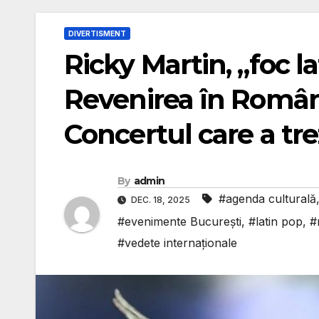
DIVERTISMENT
Ricky Martin, „foc l
Revenirea în Român
Concertul care a tre
By
admin
#agenda culturală
DEC. 18, 2025
#evenimente București
,
#latin pop
,
#
#vedete internaționale