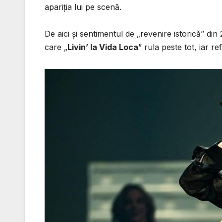
apariția lui pe scenă.
De aici și sentimentul de „revenire istorică” din
care „
Livin’ la Vida Loca
” rula peste tot, iar r