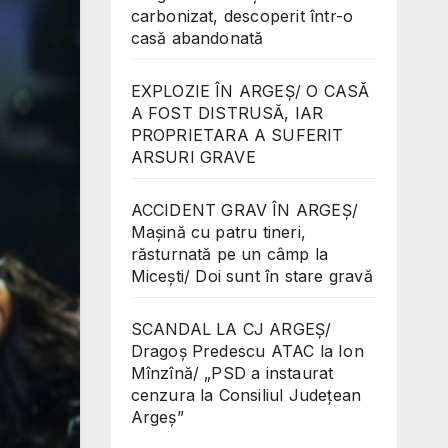
carbonizat, descoperit într-o
casă abandonată
EXPLOZIE ÎN ARGEȘ/ O CASĂ
A FOST DISTRUSĂ, IAR
PROPRIETARA A SUFERIT
ARSURI GRAVE
ACCIDENT GRAV ÎN ARGEȘ/
Mașină cu patru tineri,
răsturnată pe un câmp la
Micești/ Doi sunt în stare gravă
SCANDAL LA CJ ARGEȘ/
Dragoș Predescu ATAC la Ion
Mînzînă/ „PSD a instaurat
cenzura la Consiliul Județean
Argeș”