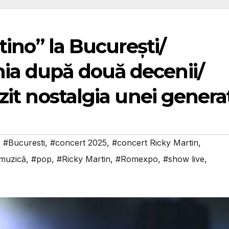
atino” la București/
ia după două decenii/
zit nostalgia unei generaț
,
#Bucuresti
,
#concert 2025
,
#concert Ricky Martin
,
muzică
,
#pop
,
#Ricky Martin
,
#Romexpo
,
#show live
,