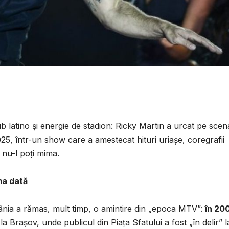
b latino și energie de stadion: Ricky Martin a urcat pe scen
5, într-un show care a amestecat hituri uriașe, coregrafii
nu-l poți mima.
ma dată
nia a rămas, mult timp, o amintire din „epoca MTV”:
în 20
 la Brașov, unde publicul din Piața Sfatului a fost „în delir” l