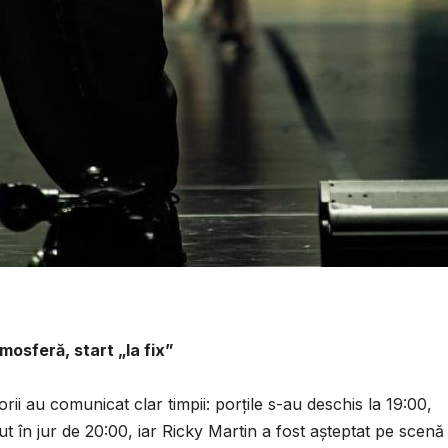
osferă, start „la fix”
ii au comunicat clar timpii: porțile s-au deschis la 19:00,
ut în jur de 20:00, iar Ricky Martin a fost așteptat pe scenă