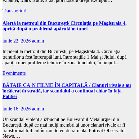
Alianței, Mark Rutte, a dat țara noastră drept exemplu…
Transporturi
Alertă la metroul din București/ Circulația pe Magistrala 4,
oprită după o problemă apărută în tunel
iunie 22, 2026
admin
Incident la metroul din București, pe Magistrala 4. Circulația
trenurilor a fost întreruptă luni, între stațiile 1 Mai și Jiului, după
apariția unei probleme tehnice în zona tunelului, în timpul…
Evenimente
BĂTAIE CA-N FILME ÎN CAPITALĂ / Clanuri rivale s-au
încăierat în stradă, iar scandalul a continuat chiar în fața
Poliției
iunie 16, 2026
admin
Un scandal violent a izbucnit pe Bulevardul Metalurgiei din
București, după ce mai mulți membri ai unor clanuri rivale ar fi
transformat traficul într-un teren de răfuială. Potrivit Observator
News,…