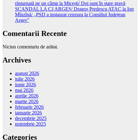
răsturnată pe un câmp la Micești/ Doi sunt în stare gravă
SCANDAL LA CJ ARGEȘ/ Dragoș Predescu ATAC la Ion
Mînzînă/ „PSD a instaurat cenzura la Consiliul Județean
Argeș”
Comentarii Recente
Niciun comentariu de arătat.
Archives
august 2026
iulie 2026
iunie 2026
mai 2026
aprilie 2026
martie 2026
februarie 2026
ianuarie 2026
decembrie 2025
noiembrie 2025
Categories