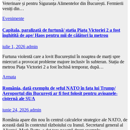
Veterinare și pentru Siguranța Alimentelor din București. Fermierii
veniți din…
Evenimente
Capitala, paralizată de furtună/ stația Piața Victoriei 2 a fost
înghițită de ape/ Haos pentru mii de călători la metrou
iulie 1, 2026
admin
Furtuna violentă care a lovit Bucureștiul în noaptea de marți spre
miercuri a provocat probleme majore inclusiv în subteran. Stația de
metrou Piața Victoriei 2 a fost închisă temporar, după…
Armata
România, dată exemplu de șeful NATO în fața lui Trump/
Aeroportul din București ar fi fost folosit pentru avioanele-
cisternă ale SUA
iunie 24, 2026
admin
România apare din nou în centrul calculelor strategice ale NATO, de
această dată în contextul războiului cu Iranul. Secretarul general al