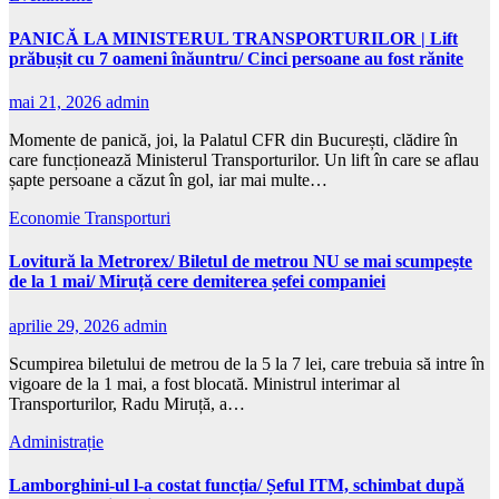
PANICĂ LA MINISTERUL TRANSPORTURILOR | Lift
prăbușit cu 7 oameni înăuntru/ Cinci persoane au fost rănite
mai 21, 2026
admin
Momente de panică, joi, la Palatul CFR din București, clădire în
care funcționează Ministerul Transporturilor. Un lift în care se aflau
șapte persoane a căzut în gol, iar mai multe…
Economie
Transporturi
Lovitură la Metrorex/ Biletul de metrou NU se mai scumpește
de la 1 mai/ Miruță cere demiterea șefei companiei
aprilie 29, 2026
admin
Scumpirea biletului de metrou de la 5 la 7 lei, care trebuia să intre în
vigoare de la 1 mai, a fost blocată. Ministrul interimar al
Transporturilor, Radu Miruță, a…
Administrație
Lamborghini-ul l-a costat funcția/ Șeful ITM, schimbat după