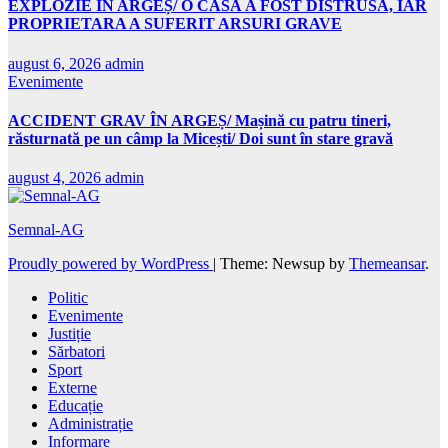
EXPLOZIE ÎN ARGEȘ/ O CASĂ A FOST DISTRUSĂ, IAR
PROPRIETARA A SUFERIT ARSURI GRAVE
august 6, 2026
admin
Evenimente
ACCIDENT GRAV ÎN ARGEȘ/ Mașină cu patru tineri,
răsturnată pe un câmp la Micești/ Doi sunt în stare gravă
august 4, 2026
admin
Semnal-AG
Proudly powered by WordPress
|
Theme: Newsup by
Themeansar
.
Politic
Evenimente
Justiție
Sărbatori
Sport
Externe
Educație
Administrație
Informare