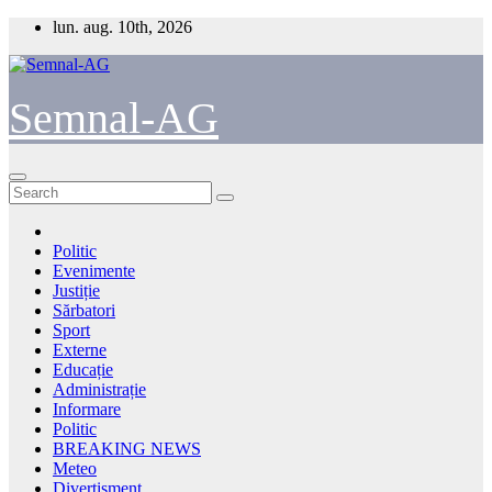
Skip
lun. aug. 10th, 2026
to
content
Semnal-AG
Politic
Evenimente
Justiție
Sărbatori
Sport
Externe
Educație
Administrație
Informare
Politic
BREAKING NEWS
Meteo
Divertisment