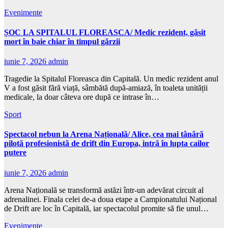
Evenimente
ȘOC LA SPITALUL FLOREASCA/ Medic rezident, găsit
mort în baie chiar în timpul gărzii
iunie 7, 2026
admin
Tragedie la Spitalul Floreasca din Capitală. Un medic rezident anul
V a fost găsit fără viață, sâmbătă după-amiază, în toaleta unității
medicale, la doar câteva ore după ce intrase în…
Sport
Spectacol nebun la Arena Națională/ Alice, cea mai tânără
pilotă profesionistă de drift din Europa, intră în lupta cailor
putere
iunie 7, 2026
admin
Arena Națională se transformă astăzi într-un adevărat circuit al
adrenalinei. Finala celei de-a doua etape a Campionatului Național
de Drift are loc în Capitală, iar spectacolul promite să fie unul…
Evenimente