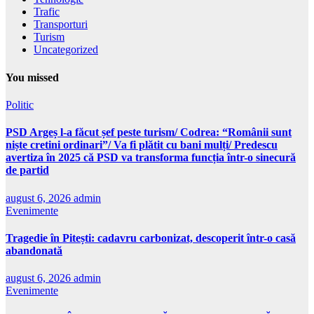
Trafic
Transporturi
Turism
Uncategorized
You missed
Politic
PSD Argeș l-a făcut șef peste turism/ Codrea: “Românii sunt
niște cretini ordinari”/ Va fi plătit cu bani mulți/ Predescu
avertiza în 2025 că PSD va transforma funcția într-o sinecură
de partid
august 6, 2026
admin
Evenimente
Tragedie în Pitești: cadavru carbonizat, descoperit într-o casă
abandonată
august 6, 2026
admin
Evenimente