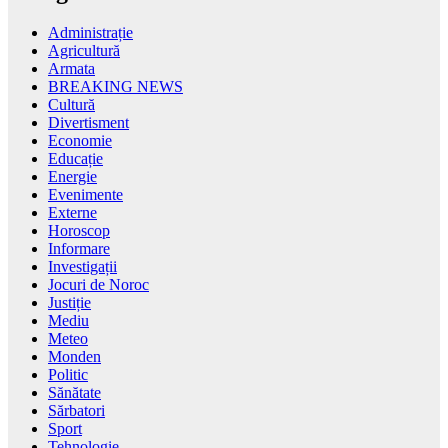
Administrație
Agricultură
Armata
BREAKING NEWS
Cultură
Divertisment
Economie
Educație
Energie
Evenimente
Externe
Horoscop
Informare
Investigații
Jocuri de Noroc
Justiție
Mediu
Meteo
Monden
Politic
Sănătate
Sărbatori
Sport
Tehnologie