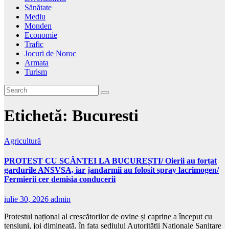
Sănătate
Mediu
Monden
Economie
Trafic
Jocuri de Noroc
Armata
Turism
Etichetă:
Bucuresti
Agricultură
PROTEST CU SCÂNTEI LA BUCUREȘTI/ Oierii au forțat
gardurile ANSVSA, iar jandarmii au folosit spray lacrimogen/
Fermierii cer demisia conducerii
iulie 30, 2026
admin
Protestul național al crescătorilor de ovine și caprine a început cu
tensiuni, joi dimineață, în fața sediului Autorității Naționale Sanitare