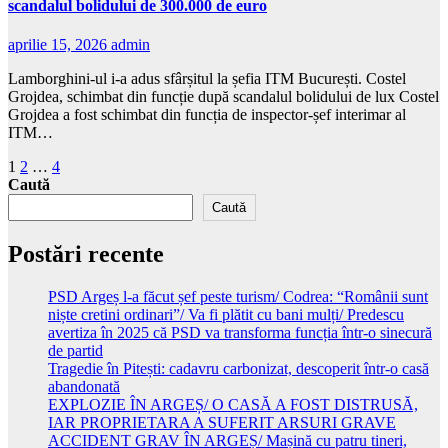
scandalul bolidului de 300.000 de euro
aprilie 15, 2026
admin
Lamborghini-ul i-a adus sfârșitul la șefia ITM București. Costel
Grojdea, schimbat din funcție după scandalul bolidului de lux Costel
Grojdea a fost schimbat din funcția de inspector-șef interimar al
ITM…
Paginație
1
2
…
4
Caută
articole
Caută
Postări recente
PSD Argeș l-a făcut șef peste turism/ Codrea: “Românii sunt
niște cretini ordinari”/ Va fi plătit cu bani mulți/ Predescu
avertiza în 2025 că PSD va transforma funcția într-o sinecură
de partid
Tragedie în Pitești: cadavru carbonizat, descoperit într-o casă
abandonată
EXPLOZIE ÎN ARGEȘ/ O CASĂ A FOST DISTRUSĂ,
IAR PROPRIETARA A SUFERIT ARSURI GRAVE
ACCIDENT GRAV ÎN ARGEȘ/ Mașină cu patru tineri,