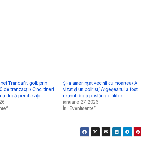
nei Trandafir, golit prin
Și-a amenințat vecinii cu moartea/ A
de tranzacții/ Cinci tineri
vizat și un polițist/ Argeșeanul a fost
nuți după percheziții
reținut după postări pe tiktok
026
ianuarie 27, 2026
nte”
În „Evenimente”