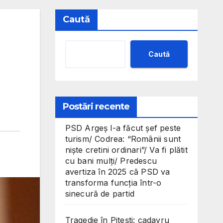
Caută
Caută
Postări recente
PSD Argeș l-a făcut șef peste
turism/ Codrea: “Românii sunt
niște cretini ordinari”/ Va fi plătit
cu bani mulți/ Predescu
avertiza în 2025 că PSD va
transforma funcția într-o
sinecură de partid
Tragedie în Pitești: cadavru