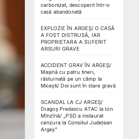
carbonizat, descoperit într-o
casă abandonată
EXPLOZIE ÎN ARGEȘ/ O CASĂ
A FOST DISTRUSĂ, IAR
PROPRIETARA A SUFERIT
ARSURI GRAVE
ACCIDENT GRAV ÎN ARGEȘ/
Mașină cu patru tineri,
răsturnată pe un câmp la
Micești/ Doi sunt în stare gravă
SCANDAL LA CJ ARGEȘ/
Dragoș Predescu ATAC la Ion
Mînzînă/ „PSD a instaurat
cenzura la Consiliul Județean
Argeș”