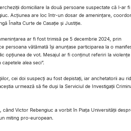
, percheziții domiciliare la două persoane suspectate că l-ar fi
iuc. Acțiunea are loc într-un dosar de amenințare, coordo
ă Înalta Curte de Casație și Justiție.
 amenințarea ar fi fost trimisă pe 5 decembrie 2024, prin
ce persoana vătămată își anunțase participarea la o manifes
lic opțiunea de vot. Mesajul ar fi conținut referiri la violențe
capetele alea seci”.
ilor, cei doi suspecți au fost depistați, iar anchetatorii au rid
aceștia urmează să fie duși la Serviciul de Investigații Crimin
 când Victor Rebengiuc a vorbit în Piața Universității despr
a un miting pro-european.