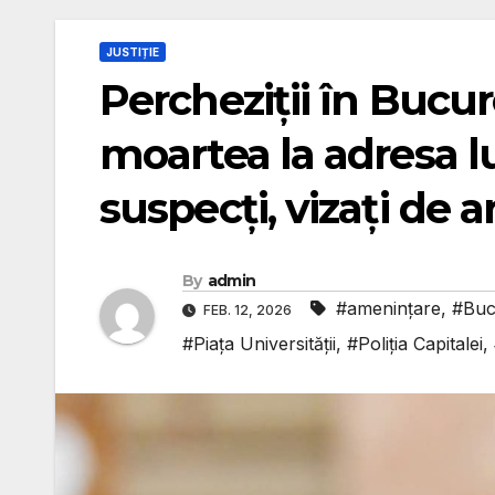
JUSTIȚIE
Percheziții în Bucu
moartea la adresa l
suspecți, vizați de 
By
admin
#amenințare
,
#Buc
FEB. 12, 2026
#Piața Universității
,
#Poliția Capitalei
,