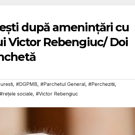
rești după amenințări cu
ui Victor Rebengiuc/ Doi
anchetă
uresti
,
#DGPMB
,
#Parchetul General
,
#Perchezitii
,
#rețele sociale
,
#Victor Rebengiuc