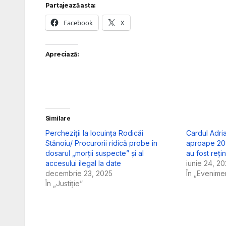
Partajează asta:
Facebook
X
Apreciază:
Similare
Percheziții la locuința Rodicăi
Cardul Adria
Stănoiu/ Procurorii ridică probe în
aproape 200 
dosarul „morții suspecte” și al
au fost reți
accesului ilegal la date
iunie 24, 2
decembrie 23, 2025
În „Evenime
În „Justiție”