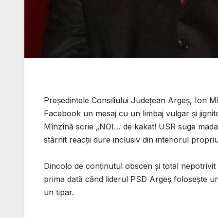
Președintele Consiliului Județean Argeș, Ion M
Facebook un mesaj cu un limbaj vulgar și jignit
Mînzînă scrie „NOI… de kakat! USR suge madam
stârnit reacții dure inclusiv din interiorul propriu
Dincolo de conținutul obscen și total nepotrivit
prima dată când liderul PSD Argeș folosește un
un tipar.