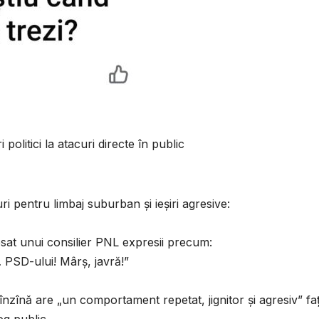
i politici la atacuri directe în public
ri pentru limbaj suburban și ieșiri agresive:
resat unui consilier PNL expresii precum:
… PSD-ului! Mârș, javră!”
Mînzînă are „un comportament repetat, jignitor și agresiv” fa