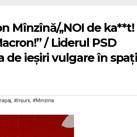
on Mînzînă/,,NOI de ka**t!
cron!” / Liderul PSD
 de ieșiri vulgare în spaț
rapaj
,
#Injurii
,
#Minzina