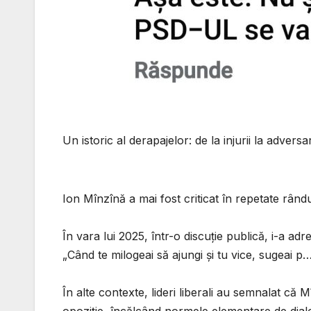
Un istoric al derapajelor: de la injurii la adversar
Ion Mînzînă a mai fost criticat în repetate rându
În vara lui 2025, într-o discuție publică, i-a ad
„Când te milogeai să ajungi și tu vice, sugeai p
În alte contexte, lideri liberali au semnalat că 