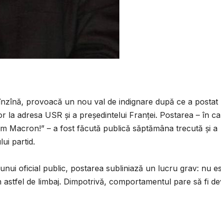
înzînă, provoacă un nou val de indignare după ce a postat
or la adresa USR și a președintelui Franței. Postarea – în c
 Macron!” – a fost făcută publică săptămâna trecută și a
lui partid.
 unui oficial public, postarea subliniază un lucru grav: nu e
 astfel de limbaj. Dimpotrivă, comportamentul pare să fi de