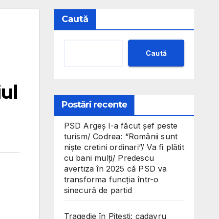
Caută
Caută
iul
Postări recente
PSD Argeș l-a făcut șef peste
turism/ Codrea: “Românii sunt
niște cretini ordinari”/ Va fi plătit
cu bani mulți/ Predescu
avertiza în 2025 că PSD va
transforma funcția într-o
sinecură de partid
Tragedie în Pitești: cadavru