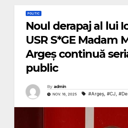
POLITIC
Noul derapaj al lui I
USR S*GE Madam Ma
Argeș continuă seria
public
By
admin
#Argeș
,
#CJ
,
#De
NOV. 16, 2025