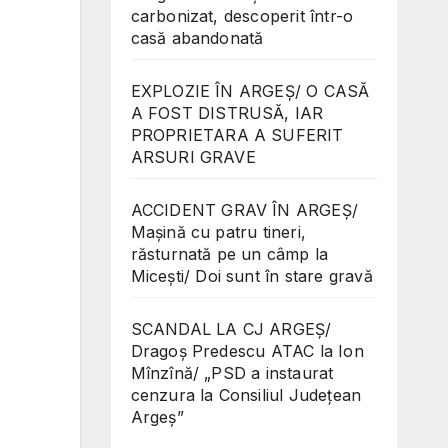
carbonizat, descoperit într-o
casă abandonată
EXPLOZIE ÎN ARGEȘ/ O CASĂ
A FOST DISTRUSĂ, IAR
PROPRIETARA A SUFERIT
ARSURI GRAVE
ACCIDENT GRAV ÎN ARGEȘ/
Mașină cu patru tineri,
răsturnată pe un câmp la
Micești/ Doi sunt în stare gravă
SCANDAL LA CJ ARGEȘ/
Dragoș Predescu ATAC la Ion
Mînzînă/ „PSD a instaurat
cenzura la Consiliul Județean
Argeș”