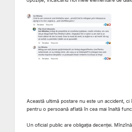
opoziție, încălcând normele elementare de dial
Această ultimă postare nu este un accident, c
pentru o persoană aflată în cea mai înaltă funcți
Un oficial public are obligația decenței. Mînzînă