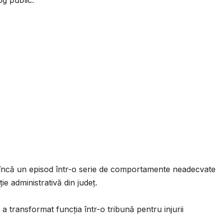
og public.
i încă un episod într-o serie de comportamente neadecvate
e administrativă din județ.
 a transformat funcția într-o tribună pentru injurii