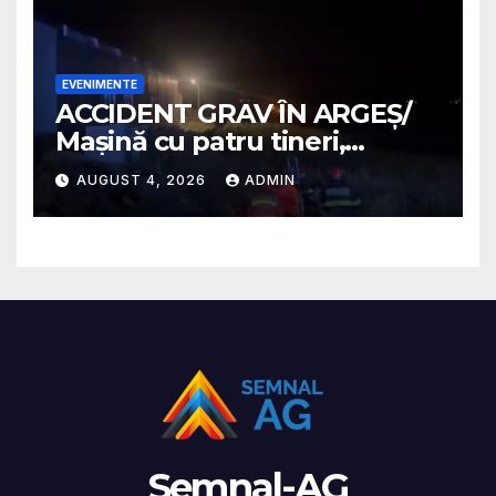
EVENIMENTE
ACCIDENT GRAV ÎN ARGEȘ/
Mașină cu patru tineri,
răsturnată pe un câmp la
AUGUST 4, 2026
ADMIN
Micești/ Doi sunt în stare
gravă
Semnal-AG