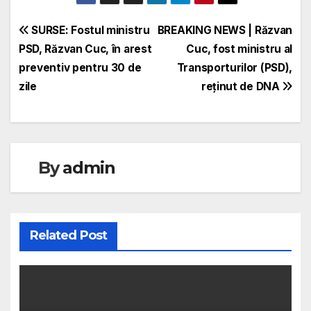
Navigare
SURSE: Fostul ministru
BREAKING NEWS | Răzvan
PSD, Răzvan Cuc, în arest
Cuc, fost ministru al
în
preventiv pentru 30 de
Transporturilor (PSD),
articole
zile
reținut de DNA
By
admin
Related Post