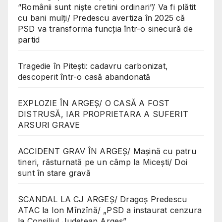
“Românii sunt niște cretini ordinari”/ Va fi plătit
cu bani mulți/ Predescu avertiza în 2025 că
PSD va transforma funcția într-o sinecură de
partid
Tragedie în Pitești: cadavru carbonizat,
descoperit într-o casă abandonată
EXPLOZIE ÎN ARGEȘ/ O CASĂ A FOST
DISTRUSĂ, IAR PROPRIETARA A SUFERIT
ARSURI GRAVE
ACCIDENT GRAV ÎN ARGEȘ/ Mașină cu patru
tineri, răsturnată pe un câmp la Micești/ Doi
sunt în stare gravă
SCANDAL LA CJ ARGEȘ/ Dragoș Predescu
ATAC la Ion Mînzînă/ „PSD a instaurat cenzura
la Consiliul Județean Argeș”