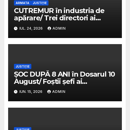
ARMATA
JUSTIȚIE
CUTREMUR în industria de
apărare/ Trei directori ai
uzinelor de armament,
IUL. 24, 2026
ADMIN
reținuți de DNA/ 500.000 de
euro, găsiți la percheziții
JUSTIȚIE
ȘOC DUPĂ 8 ANI în Dosarul 10
August/ Foștii șefi ai
Jandarmeriei au fost
IUN. 15, 2026
ADMIN
ACHITAȚI/ Decizia care
reaprinde furia victimelor
JUSTIȚIE