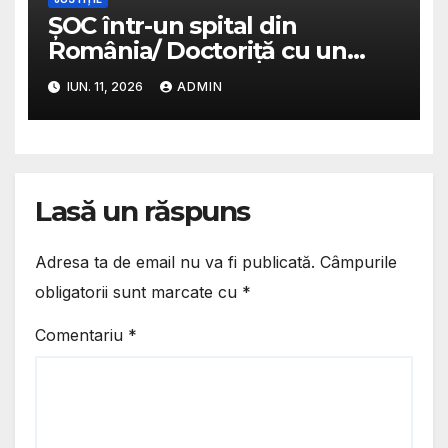
ȘOC într-un spital din
România/ Doctoriță cu un
salariu de 16.000 de lei,
IUN. 11, 2026
ADMIN
acuzată că lua șpagă de la
pacienți
Lasă un răspuns
Adresa ta de email nu va fi publicată.
Câmpurile
obligatorii sunt marcate cu
*
Comentariu
*