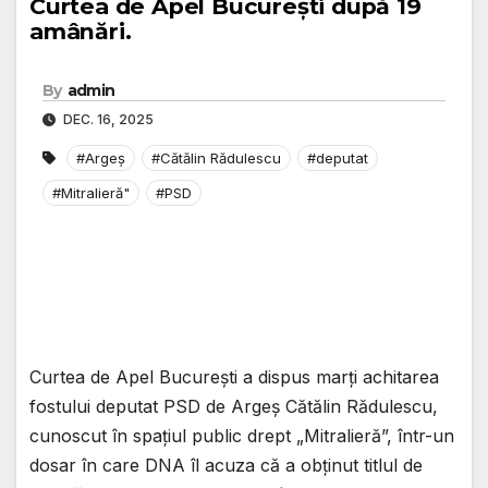
Curtea de Apel București după 19
amânări.
By
admin
DEC. 16, 2025
#Argeș
#Cătălin Rădulescu
#deputat
#Mitralieră"
#PSD
Curtea de Apel București a dispus marți achitarea
fostului deputat PSD de Argeș Cătălin Rădulescu,
cunoscut în spațiul public drept „Mitralieră”, într-un
dosar în care DNA îl acuza că a obținut titlul de