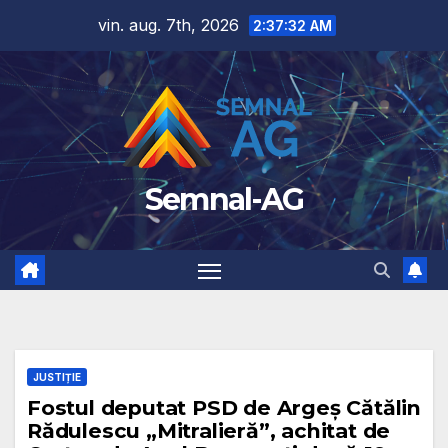
Skip
vin. aug. 7th, 2026
2:37:32 AM
to
content
Semnal-AG
JUSTIȚIE
Fostul deputat PSD de Argeș Cătălin
Rădulescu „Mitralieră”, achitat de