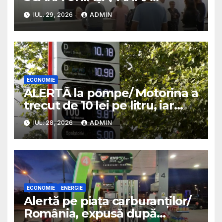
pregătește sute de mii de
IUL. 29, 2026
ADMIN
decizii de impunere/
Veniturile din străinătate
nedeclarate, luate la verificat
ECONOMIE
ALERTĂ la pompe/ Motorina a
trecut de 10 lei pe litru, iar
unele benzinării au rămas
IUL. 28, 2026
ADMIN
fără carburant
ECONOMIE
ENERGIE
Alertă pe piața carburanților/
România, expusă după