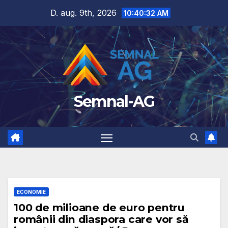
Skip
D. aug. 9th, 2026
10:40:33 AM
to
content
Semnal-AG
ECONOMIE
100 de milioane de euro pentru
românii din diaspora care vor să