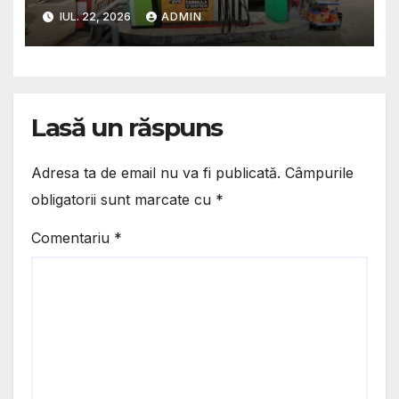
blocarea petrolului kazah/
IUL. 22, 2026
ADMIN
Scumpirile la pompă depind
de durata crizei
Lasă un răspuns
Adresa ta de email nu va fi publicată.
Câmpurile
obligatorii sunt marcate cu
*
Comentariu
*