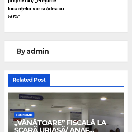
articole
proprietari/ „Prețurile
locuințelor vor scădea cu
50%”
By
admin
Related Post
ECONOMIE
„VÂNĂTOARE” FISCALĂ LA
SCARĂ URIAȘĂ/ ANAF