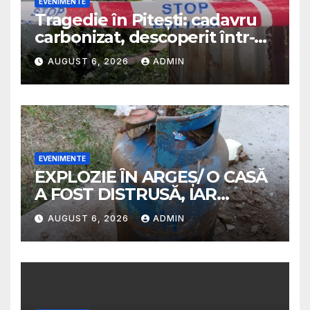
EVENIMENTE
Tragedie în Pitești: cadavru
carbonizat, descoperit într-o
casă abandonată
AUGUST 6, 2026
ADMIN
EVENIMENTE
EXPLOZIE ÎN ARGEȘ/ O CASĂ
A FOST DISTRUSĂ, IAR
PROPRIETARA A SUFERIT
AUGUST 6, 2026
ADMIN
ARSURI GRAVE