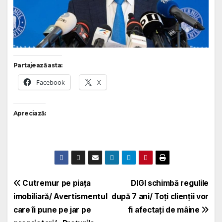
Partajează asta:
Facebook
X
Apreciază:
Navigare
Cutremur pe piața
DIGI schimbă regulile
imobiliară/ Avertismentul
după 7 ani/ Toți clienții vor
în
care îi pune pe jar pe
fi afectați de mâine