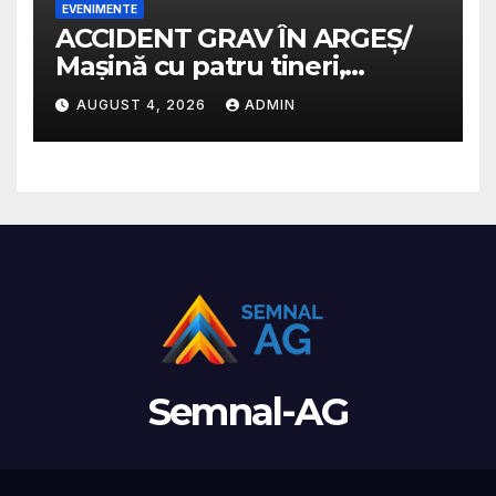
EVENIMENTE
ACCIDENT GRAV ÎN ARGEȘ/
Mașină cu patru tineri,
răsturnată pe un câmp la
AUGUST 4, 2026
ADMIN
Micești/ Doi sunt în stare
gravă
Semnal-AG