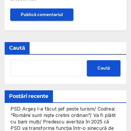
Caută
Caută
Postări recente
PSD Argeș l-a făcut șef peste turism/ Codrea:
“Românii sunt niște cretini ordinari”/ Va fi plătit
cu bani mulți/ Predescu avertiza în 2025 că
PSD va transforma funcția într-o sinecură de