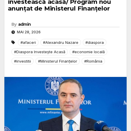
investească acasă/ Program nou
anunțat de Ministerul Finanțelor
By
admin
MAI 28, 2026
#afaceri
#Alexandru Nazare
#diaspora
#Diaspora Investește Acasă
#economie locală
#investitii
#Ministerul Finanțelor
#România