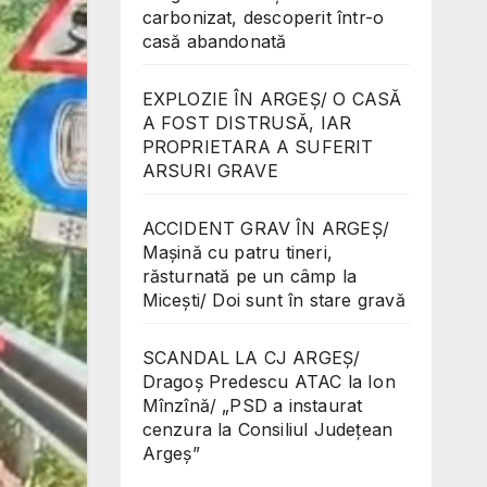
carbonizat, descoperit într-o
casă abandonată
EXPLOZIE ÎN ARGEȘ/ O CASĂ
A FOST DISTRUSĂ, IAR
PROPRIETARA A SUFERIT
ARSURI GRAVE
ACCIDENT GRAV ÎN ARGEȘ/
Mașină cu patru tineri,
răsturnată pe un câmp la
Micești/ Doi sunt în stare gravă
SCANDAL LA CJ ARGEȘ/
Dragoș Predescu ATAC la Ion
Mînzînă/ „PSD a instaurat
cenzura la Consiliul Județean
Argeș”