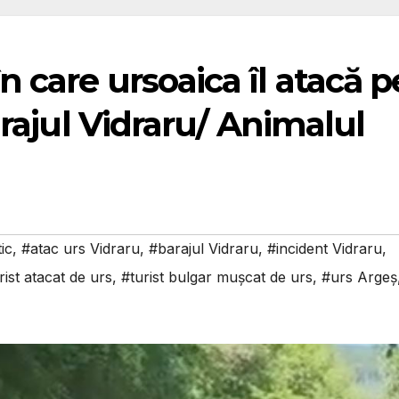
 care ursoaica îl atacă p
arajul Vidraru/ Animalul
ic
,
#atac urs Vidraru
,
#barajul Vidraru
,
#incident Vidraru
,
rist atacat de urs
,
#turist bulgar mușcat de urs
,
#urs Argeș