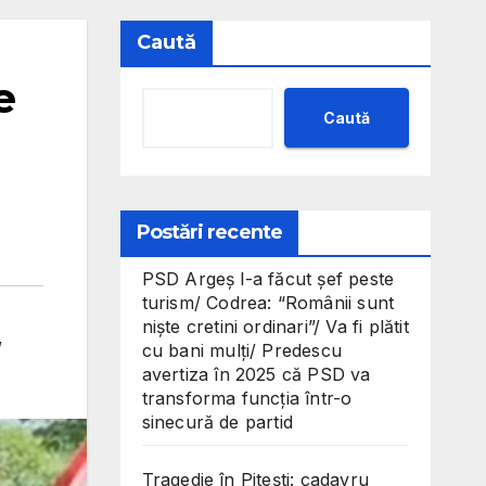
Caută
e
Caută
Postări recente
PSD Argeș l-a făcut șef peste
turism/ Codrea: “Românii sunt
niște cretini ordinari”/ Va fi plătit
,
cu bani mulți/ Predescu
avertiza în 2025 că PSD va
transforma funcția într-o
sinecură de partid
Tragedie în Pitești: cadavru