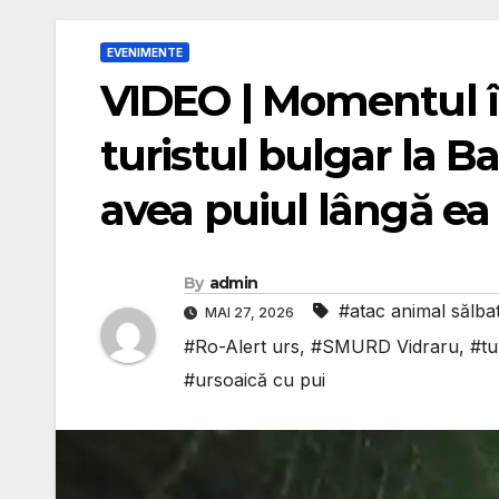
EVENIMENTE
VIDEO | Momentul în
turistul bulgar la B
avea puiul lângă ea
By
admin
#atac animal sălbat
MAI 27, 2026
#Ro-Alert urs
,
#SMURD Vidraru
,
#tu
#ursoaică cu pui