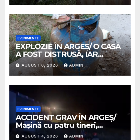
EVENIMENTE
EXPLOZIE ÎN ARGEȘ/ O CASĂ
A FOST DISTRUSĂ, IAR
PROPRIETARA A SUFERIT
AUGUST 6, 2026
ADMIN
ARSURI GRAVE
EVENIMENTE
ACCIDENT GRAV ÎN ARGEȘ/
Mașină cu patru tineri,
răsturnată pe un câmp la
AUGUST 4, 2026
ADMIN