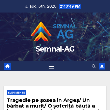
Skip
J. aug. 6th, 2026
2:46:50 PM
to
content
Semnal-AG
EVENIMENTE
Tragedie pe șosea în Argeș/ Un
bărbat a murit/ O șoferiță băută a