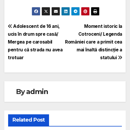
Navigare
Adolescent de 16 ani,
Moment istoric la
ucis în drum spre casă/
Cotroceni/ Legenda
în
Mergea pe carosabil
României care a primit cea
articole
pentru că strada nu avea
mai înaltă distincție a
trotuar
statului
By
admin
Related Post