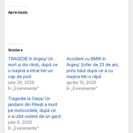
Apreciază:
Similare
TRAGEDIE în Argeș/ Un
Accident cu BMW în
mort și doi răniți, după ce
Argeș/ Șofer de 23 de ani,
o mașină a intrat într-un
prins băut după ce a cu
cap de pod
mașina într-o râpă
iulie 26, 2026
aprilie 14, 2026
În „Evenimente”
În „Evenimente”
Tragedie la Oarja/ Un
jandarm din Pitești a murit
pe motocicletă, după ce
s-a izbit violent de un gard
iulie 6, 2026
În „Evenimente”