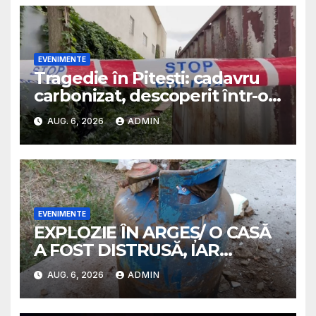
EVENIMENTE
Tragedie în Pitești: cadavru
carbonizat, descoperit într-o
casă abandonată
AUG. 6, 2026
ADMIN
EVENIMENTE
EXPLOZIE ÎN ARGEȘ/ O CASĂ
A FOST DISTRUSĂ, IAR
PROPRIETARA A SUFERIT
AUG. 6, 2026
ADMIN
ARSURI GRAVE