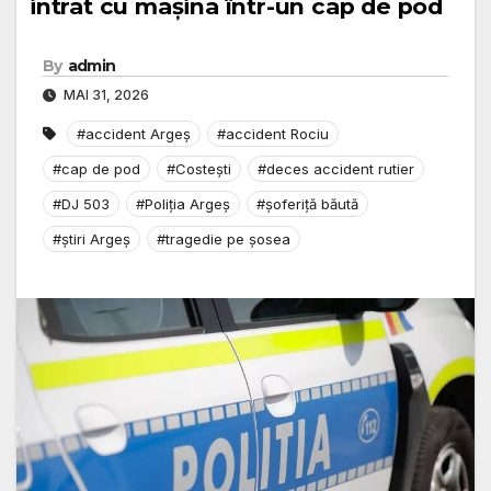
intrat cu mașina într-un cap de pod
By
admin
MAI 31, 2026
#accident Argeș
#accident Rociu
#cap de pod
#Costești
#deces accident rutier
#DJ 503
#Poliția Argeș
#șoferiță băută
#știri Argeș
#tragedie pe șosea