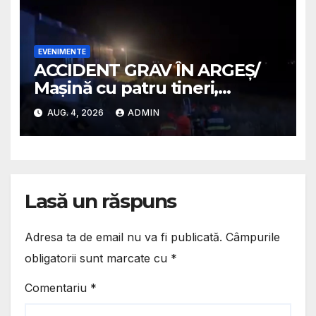
EVENIMENTE
ACCIDENT GRAV ÎN ARGEȘ/
Mașină cu patru tineri,
răsturnată pe un câmp la
AUG. 4, 2026
ADMIN
Micești/ Doi sunt în stare
gravă
Lasă un răspuns
Adresa ta de email nu va fi publicată.
Câmpurile
obligatorii sunt marcate cu
*
Comentariu
*