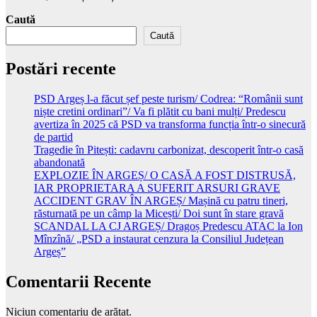
Caută
Caută
Postări recente
PSD Argeș l-a făcut șef peste turism/ Codrea: “Românii sunt
niște cretini ordinari”/ Va fi plătit cu bani mulți/ Predescu
avertiza în 2025 că PSD va transforma funcția într-o sinecură
de partid
Tragedie în Pitești: cadavru carbonizat, descoperit într-o casă
abandonată
EXPLOZIE ÎN ARGEȘ/ O CASĂ A FOST DISTRUSĂ,
IAR PROPRIETARA A SUFERIT ARSURI GRAVE
ACCIDENT GRAV ÎN ARGEȘ/ Mașină cu patru tineri,
răsturnată pe un câmp la Micești/ Doi sunt în stare gravă
SCANDAL LA CJ ARGEȘ/ Dragoș Predescu ATAC la Ion
Mînzînă/ „PSD a instaurat cenzura la Consiliul Județean
Argeș”
Comentarii Recente
Niciun comentariu de arătat.