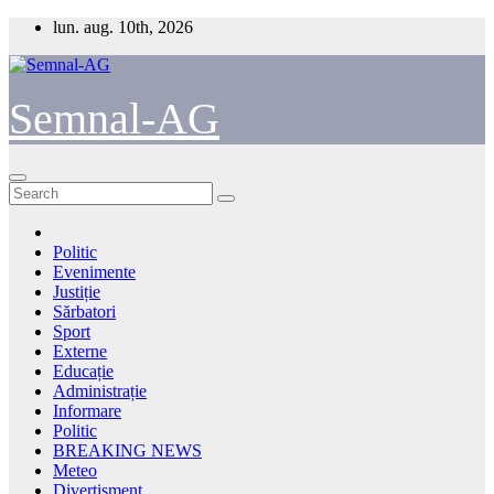
Skip
lun. aug. 10th, 2026
to
content
Semnal-AG
Politic
Evenimente
Justiție
Sărbatori
Sport
Externe
Educație
Administrație
Informare
Politic
BREAKING NEWS
Meteo
Divertisment