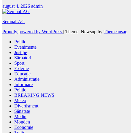
august 4, 2026
admin
Semnal-AG
Proudly powered by WordPress
|
Theme: Newsup by
Themeansar
.
Politic
Evenimente
Justiție
Sărbatori
Sport
Externe
Educație
Administrație
Informare
Politic
BREAKING NEWS
Meteo
Divertisment
Sănătate
Mediu
Monden
Economie
Trafic