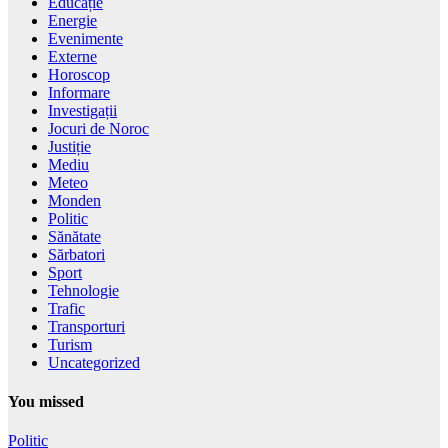
Educație
Energie
Evenimente
Externe
Horoscop
Informare
Investigații
Jocuri de Noroc
Justiție
Mediu
Meteo
Monden
Politic
Sănătate
Sărbatori
Sport
Tehnologie
Trafic
Transporturi
Turism
Uncategorized
You missed
Politic