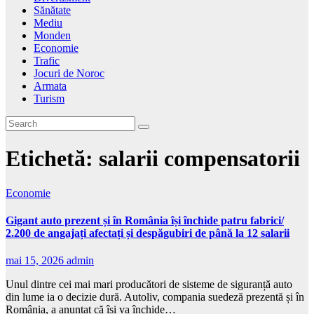
Sănătate
Mediu
Monden
Economie
Trafic
Jocuri de Noroc
Armata
Turism
Etichetă:
salarii compensatorii
Economie
Gigant auto prezent și în România își închide patru fabrici/
2.200 de angajați afectați și despăgubiri de până la 12 salarii
mai 15, 2026
admin
Unul dintre cei mai mari producători de sisteme de siguranță auto
din lume ia o decizie dură. Autoliv, compania suedeză prezentă și în
România, a anunțat că își va închide…