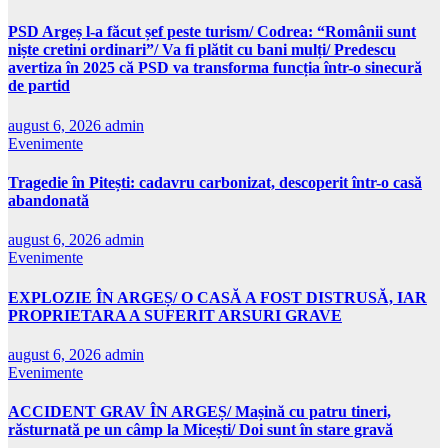
PSD Argeș l-a făcut șef peste turism/ Codrea: “Românii sunt
niște cretini ordinari”/ Va fi plătit cu bani mulți/ Predescu
avertiza în 2025 că PSD va transforma funcția într-o sinecură
de partid
august 6, 2026
admin
Evenimente
Tragedie în Pitești: cadavru carbonizat, descoperit într-o casă
abandonată
august 6, 2026
admin
Evenimente
EXPLOZIE ÎN ARGEȘ/ O CASĂ A FOST DISTRUSĂ, IAR
PROPRIETARA A SUFERIT ARSURI GRAVE
august 6, 2026
admin
Evenimente
ACCIDENT GRAV ÎN ARGEȘ/ Mașină cu patru tineri,
răsturnată pe un câmp la Micești/ Doi sunt în stare gravă