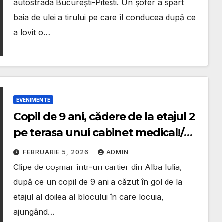
autostrada București-Pitești. Un șofer a spart
baia de ulei a tirului pe care îl conducea după ce
a lovit o…
EVENIMENTE
Copil de 9 ani, cădere de la etajul 2
pe terasa unui cabinet medical!/
Poliția a deschis o anchetă
FEBRUARIE 5, 2026
ADMIN
Clipe de coșmar într-un cartier din Alba Iulia,
după ce un copil de 9 ani a căzut în gol de la
etajul al doilea al blocului în care locuia,
ajungând…