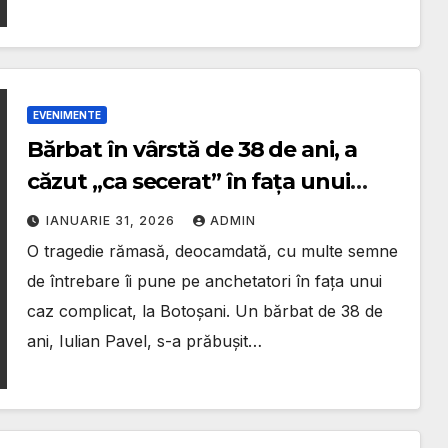
EVENIMENTE
Bărbat în vârstă de 38 de ani, a
căzut „ca secerat” în fața unui
bloc/ Procurorii vor răspunsul
IANUARIE 31, 2026
ADMIN
legiștilor
O tragedie rămasă, deocamdată, cu multe semne
de întrebare îi pune pe anchetatori în fața unui
caz complicat, la Botoșani. Un bărbat de 38 de
ani, Iulian Pavel, s-a prăbușit…