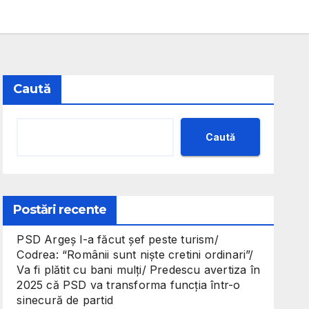
Caută
Caută
Postări recente
PSD Argeș l-a făcut șef peste turism/
Codrea: “Românii sunt niște cretini ordinari”/
Va fi plătit cu bani mulți/ Predescu avertiza în
2025 că PSD va transforma funcția într-o
sinecură de partid