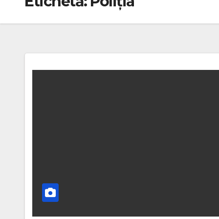
Etichetă:
Poliția