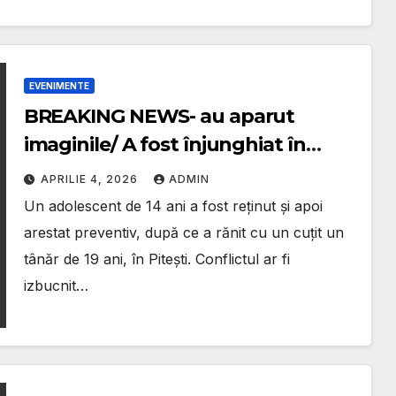
EVENIMENTE
BREAKING NEWS- au aparut
imaginile/ A fost înjunghiat în
mall/Adolescent arestat
APRILIE 4, 2026
ADMIN
Un adolescent de 14 ani a fost reținut și apoi
arestat preventiv, după ce a rănit cu un cuțit un
tânăr de 19 ani, în Pitești. Conflictul ar fi
izbucnit…