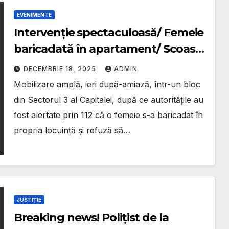
EVENIMENTE
Intervenție spectaculoasă/ Femeie
baricadată în apartament/ Scoasă
în siguranță de mascați după o
DECEMBRIE 18, 2025
ADMIN
operațiune în rapel
Mobilizare amplă, ieri după-amiază, într-un bloc
din Sectorul 3 al Capitalei, după ce autoritățile au
fost alertate prin 112 că o femeie s-a baricadat în
propria locuință și refuză să…
JUSTIȚIE
Breaking news! Polițist de la