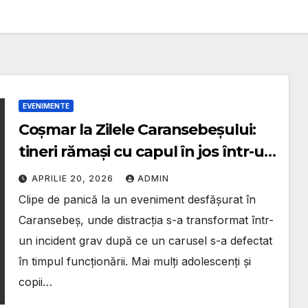
EVENIMENTE
Coșmar la Zilele Caransebeșului:
tineri rămași cu capul în jos într-un
carusel defect/ Poliția a deschis
APRILIE 20, 2026
ADMIN
dosar penal
Clipe de panică la un eveniment desfășurat în
Caransebeș, unde distracția s-a transformat într-
un incident grav după ce un carusel s-a defectat
în timpul funcționării. Mai mulți adolescenți și
copii…