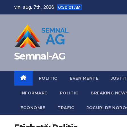
Skip
vin. aug. 7th, 2026
6:30:02 AM
to
content
Semnal-AG
POLITIC
EVENIMENTE
JUSTIȚ
INFORMARE
POLITIC
BREAKING NEW
ECONOMIE
TRAFIC
JOCURI DE NORO