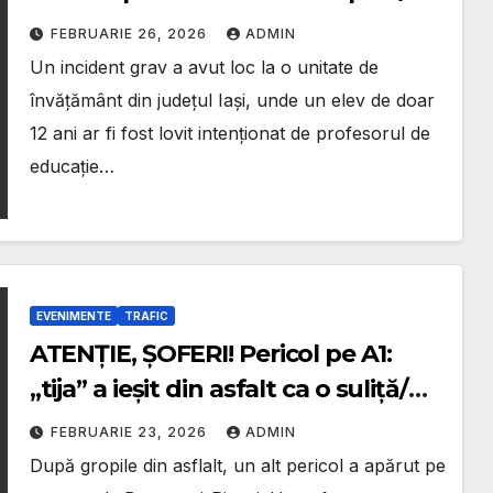
Poliția a deschis dosar penal
FEBRUARIE 26, 2026
ADMIN
Un incident grav a avut loc la o unitate de
învățământ din județul Iași, unde un elev de doar
12 ani ar fi fost lovit intenționat de profesorul de
educație…
EVENIMENTE
TRAFIC
ATENȚIE, ȘOFERI! Pericol pe A1:
„tija” a ieșit din asfalt ca o suliță/
Ulei pe carosabil
FEBRUARIE 23, 2026
ADMIN
După gropile din asflalt, un alt pericol a apărut pe