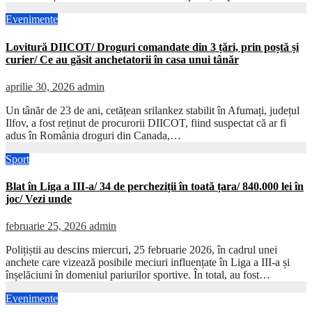
Evenimente
Lovitură DIICOT/ Droguri comandate din 3 țări, prin poștă și
curier/ Ce au găsit anchetatorii în casa unui tânăr
aprilie 30, 2026
admin
Un tânăr de 23 de ani, cetățean srilankez stabilit în Afumați, județul
Ilfov, a fost reținut de procurorii DIICOT, fiind suspectat că ar fi
adus în România droguri din Canada,…
Sport
Blat în Liga a III-a/ 34 de percheziții în toată țara/ 840.000 lei în
joc/ Vezi unde
februarie 25, 2026
admin
Polițiștii au descins miercuri, 25 februarie 2026, în cadrul unei
anchete care vizează posibile meciuri influențate în Liga a III-a și
înșelăciuni în domeniul pariurilor sportive. În total, au fost…
Evenimente