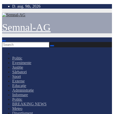
Skip
D. aug. 9th, 2026
to
content
Semnal-AG
Politic
Evenimente
Justiție
Sărbatori
Sport
Externe
Educație
Administrație
Informare
Politic
BREAKING NEWS
Meteo
Divertisment