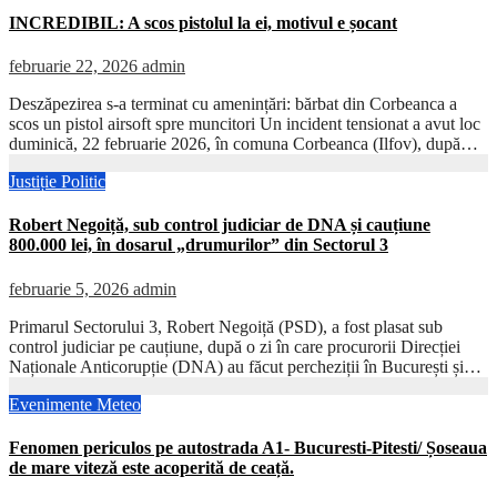
INCREDIBIL: A scos pistolul la ei, motivul e șocant
februarie 22, 2026
admin
Deszăpezirea s-a terminat cu amenințări: bărbat din Corbeanca a
scos un pistol airsoft spre muncitori Un incident tensionat a avut loc
duminică, 22 februarie 2026, în comuna Corbeanca (Ilfov), după…
Justiție
Politic
Robert Negoiță, sub control judiciar de DNA și cauțiune
800.000 lei, în dosarul „drumurilor” din Sectorul 3
februarie 5, 2026
admin
Primarul Sectorului 3, Robert Negoiță (PSD), a fost plasat sub
control judiciar pe cauțiune, după o zi în care procurorii Direcției
Naționale Anticorupție (DNA) au făcut percheziții în București și…
Evenimente
Meteo
Fenomen periculos pe autostrada A1- Bucuresti-Pitesti/ Șoseaua
de mare viteză este acoperită de ceață.