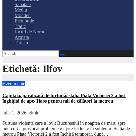
Sănătate
Mediu
Monden
Economie
Trafic
Jocuri de Noroc
Armata
Turism
Etichetă:
Ilfov
Evenimente
Capitala, paralizată de furtună/ stația Piața Victoriei 2 a fost
înghițită de ape/ Haos pentru mii de călători la metrou
iulie 1, 2026
admin
Furtuna violentă care a lovit Bucureștiul în noaptea de marți spre
miercuri a provocat probleme majore inclusiv în subteran. Stația de
metrou Piața Victoriei 2 a fost închisă temporar, după…