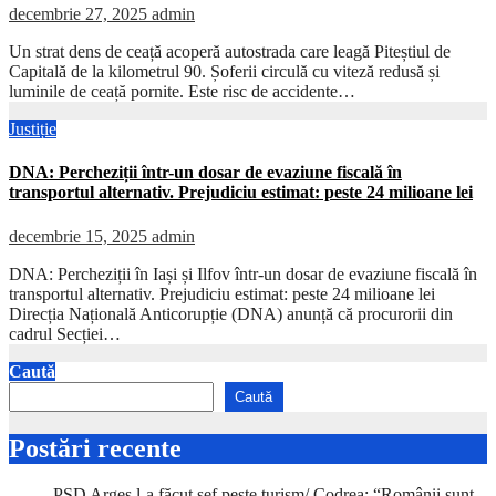
decembrie 27, 2025
admin
Un strat dens de ceață acoperă autostrada care leagă Piteștiul de
Capitală de la kilometrul 90. Șoferii circulă cu viteză redusă și
luminile de ceață pornite. Este risc de accidente…
Justiție
DNA: Percheziții într-un dosar de evaziune fiscală în
transportul alternativ. Prejudiciu estimat: peste 24 milioane lei
decembrie 15, 2025
admin
DNA: Percheziții în Iași și Ilfov într-un dosar de evaziune fiscală în
transportul alternativ. Prejudiciu estimat: peste 24 milioane lei
Direcția Națională Anticorupție (DNA) anunță că procurorii din
cadrul Secției…
Caută
Caută
Postări recente
PSD Argeș l-a făcut șef peste turism/ Codrea: “Românii sunt