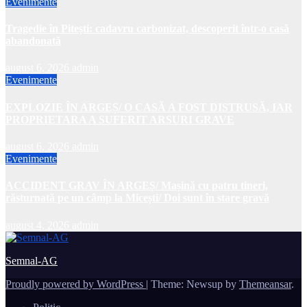
Evenimente
Tragedie în Pitești: cadavru carbonizat, descoperit într-o casă
abandonată
august 6, 2026
admin
Evenimente
EXPLOZIE ÎN ARGEȘ/ O CASĂ A FOST DISTRUSĂ, IAR
PROPRIETARA A SUFERIT ARSURI GRAVE
august 6, 2026
admin
Evenimente
ACCIDENT GRAV ÎN ARGEȘ/ Mașină cu patru tineri,
răsturnată pe un câmp la Micești/ Doi sunt în stare gravă
august 4, 2026
admin
Semnal-AG
Proudly powered by WordPress
|
Theme: Newsup by
Themeansar
.