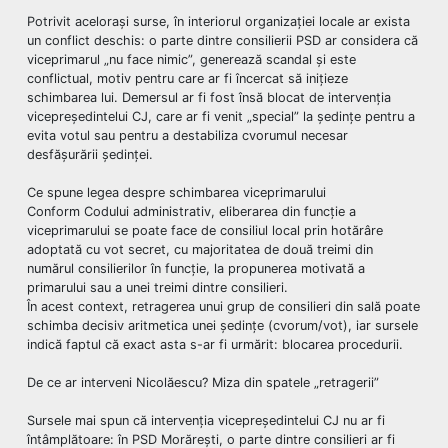
Potrivit acelorași surse, în interiorul organizației locale ar exista
un conflict deschis: o parte dintre consilierii PSD ar considera că
viceprimarul „nu face nimic”, generează scandal și este
conflictual, motiv pentru care ar fi încercat să inițieze
schimbarea lui. Demersul ar fi fost însă blocat de intervenția
vicepreședintelui CJ, care ar fi venit „special” la ședințe pentru a
evita votul sau pentru a destabiliza cvorumul necesar
desfășurării ședinței.
Ce spune legea despre schimbarea viceprimarului
Conform Codului administrativ, eliberarea din funcție a
viceprimarului se poate face de consiliul local prin hotărâre
adoptată cu vot secret, cu majoritatea de două treimi din
numărul consilierilor în funcție, la propunerea motivată a
primarului sau a unei treimi dintre consilieri.
În acest context, retragerea unui grup de consilieri din sală poate
schimba decisiv aritmetica unei ședințe (cvorum/vot), iar sursele
indică faptul că exact asta s-ar fi urmărit: blocarea procedurii.
De ce ar interveni Nicolăescu? Miza din spatele „retragerii”
Sursele mai spun că intervenția vicepreședintelui CJ nu ar fi
întâmplătoare: în PSD Morărești, o parte dintre consilieri ar fi