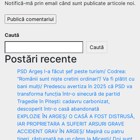
Notifică-mă prin email când sunt publicate articole noi.
Caută
Caută
Postări recente
PSD Argeș l-a făcut șef peste turism/ Codrea:
“Românii sunt niște cretini ordinari”/ Va fi plătit cu
bani mulți/ Predescu avertiza în 2025 că PSD va
transforma funcția într-o sinecură de partid
Tragedie în Pitești: cadavru carbonizat,
descoperit într-o casă abandonată
EXPLOZIE ÎN ARGEȘ/ O CASĂ A FOST DISTRUSĂ,
IAR PROPRIETARA A SUFERIT ARSURI GRAVE
ACCIDENT GRAV ÎN ARGEȘ/ Mașină cu patru
tineri, răsturnată pe un câmp la Micești/ Doi sunt