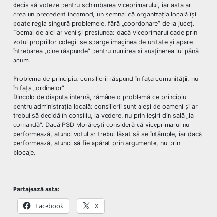
decis să voteze pentru schimbarea viceprimarului, iar asta ar
crea un precedent incomod, un semnal că organizația locală își
poate regla singură problemele, fără „coordonare” de la județ.
Tocmai de aici ar veni și presiunea: dacă viceprimarul cade prin
votul propriilor colegi, se sparge imaginea de unitate și apare
întrebarea „cine răspunde” pentru numirea și susținerea lui până
acum.
Problema de principiu: consilierii răspund în fața comunității, nu
în fața „ordinelor”
Dincolo de disputa internă, rămâne o problemă de principiu
pentru administrația locală: consilierii sunt aleși de oameni și ar
trebui să decidă în consiliu, la vedere, nu prin ieșiri din sală „la
comandă”. Dacă PSD Morărești consideră că viceprimarul nu
performează, atunci votul ar trebui lăsat să se întâmple, iar dacă
performează, atunci să fie apărat prin argumente, nu prin
blocaje.
Partajează asta:
Facebook
X