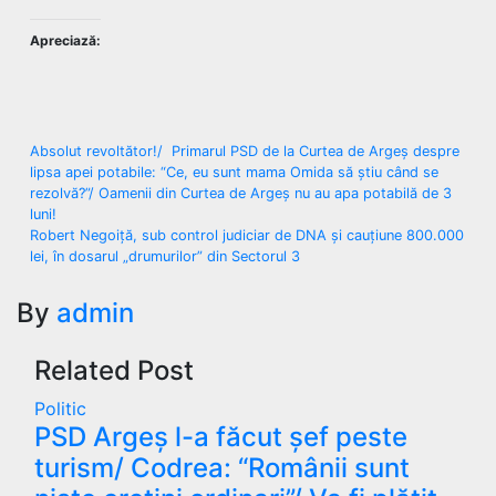
Apreciază:
Navigare
Absolut revoltător!/ Primarul PSD de la Curtea de Argeș despre
lipsa apei potabile: “Ce, eu sunt mama Omida să știu când se
în
rezolvă?”/ Oamenii din Curtea de Argeș nu au apa potabilă de 3
luni!
articole
Robert Negoiță, sub control judiciar de DNA și cauțiune 800.000
lei, în dosarul „drumurilor” din Sectorul 3
By
admin
Related Post
Politic
PSD Argeș l-a făcut șef peste
turism/ Codrea: “Românii sunt