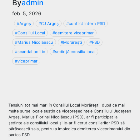
By
admin
feb. 5, 2026
#Argeș
#CJ Argeș
#conflict intern PSD
#Consiliul Local
#demitere viceprimar
#Marius Nicolăescu
#Morărești
#PSD
#scandal politic
#ședință consiliu local
#viceprimar
Tensiuni tot mai mari în Consiliul Local Morărești, după ce mai
multe surse locale susțin că vicepreședintele Consiliului Județean
Argeș, Marius Florinel Nicolăescu (PSD), ar fi participat la
ședințe ale consiliului local și le-ar fi cerut consilierilor PSD să
părăsească sala, pentru a împiedica demiterea viceprimarului din
partea PSD.