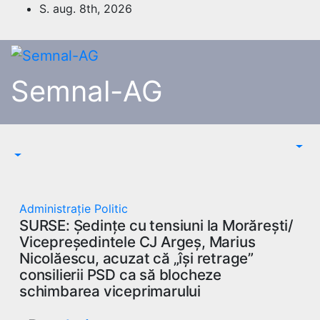
Skip
S. aug. 8th, 2026
to
content
Semnal-AG
Administrație
Politic
SURSE: Ședințe cu tensiuni la Morărești/
Vicepreședintele CJ Argeș, Marius
Nicolăescu, acuzat că „își retrage”
consilierii PSD ca să blocheze
schimbarea viceprimarului