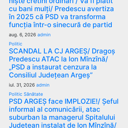
niște cretini ordinari”/ Va fi plătit
cu bani mulți/ Predescu avertiza
în 2025 că PSD va transforma
funcția într-o sinecură de partid
aug. 6, 2026
admin
Politic
SCANDAL LA CJ ARGEȘ/ Dragoș
Predescu ATAC la Ion Mînzînă/
„PSD a instaurat cenzura la
Consiliul Județean Argeș”
iul. 31, 2026
admin
Politic
Sănătate
PSD ARGEȘ face IMPLOZIE!/ Șeful
informal al comunicării, atac
suburban la managerul Spitalului
Județean instalat de Ion Mînzînă/