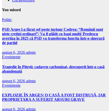
Uncategorized
You missed
Politic
PSD Argeș l-a făcut șef peste turism/ Codrea: “Românii sunt
niște cretini ordinari”/ Va fi plătit cu bani mulți/ Predescu
avertiza în 2025 că PSD va transforma funcția într-o sinecură
de partid
august 6, 2026
admin
Evenimente
Tragedie în Pitești: cadavru carbonizat, descoperit într-o casă
abandonată
august 6, 2026
admin
Evenimente
EXPLOZIE ÎN ARGEȘ/ O CASĂ A FOST DISTRUSĂ, IAR
PROPRIETARA A SUFERIT ARSURI GRAVE
august 6, 2026
admin