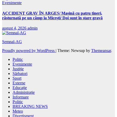
Evenimente
ACCIDENT GRAV ÎN ARGEȘ/ Mașină cu patru tineri,
răsturnată pe un câmp la Micești/ Doi sunt în stare gravă
august 4, 2026
admin
Semnal-AG
Proudly powered by WordPress
|
Theme: Newsup by
Themeansar
.
Politic
Evenimente
Justiție
Sărbatori
Sport
Externe
Educație
Administrație
Informare
Politic
BREAKING NEWS
Meteo
Divertisment