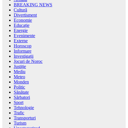
BREAKING NEWS
Cultură
Divertisment
Economie
Educație
Energie
Evenimente
Externe
Horoscop
Informare
Investigații
Jocuri de Noroc
Justiție
Mediu
Meteo
Monden
Politic
Sănătate
Sărbatori
Sport
Tehnologie
Trafic
Transporturi
Turism