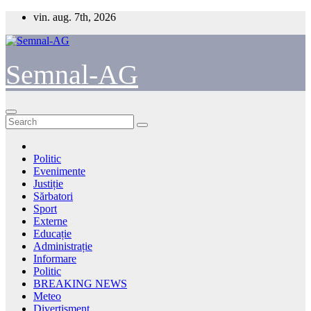
Skip
vin. aug. 7th, 2026
to
content
Semnal-AG
Politic
Evenimente
Justiție
Sărbatori
Sport
Externe
Educație
Administrație
Informare
Politic
BREAKING NEWS
Meteo
Divertisment