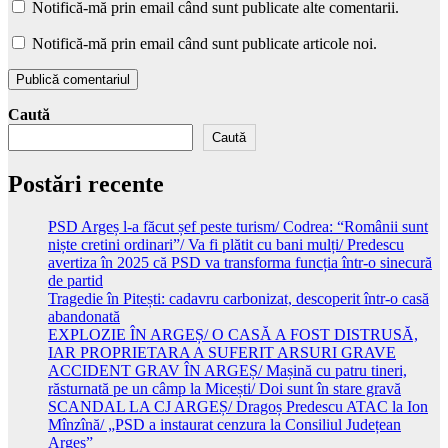
Notifică-mă prin email când sunt publicate alte comentarii.
Notifică-mă prin email când sunt publicate articole noi.
Caută
Caută
Postări recente
PSD Argeș l-a făcut șef peste turism/ Codrea: “Românii sunt
niște cretini ordinari”/ Va fi plătit cu bani mulți/ Predescu
avertiza în 2025 că PSD va transforma funcția într-o sinecură
de partid
Tragedie în Pitești: cadavru carbonizat, descoperit într-o casă
abandonată
EXPLOZIE ÎN ARGEȘ/ O CASĂ A FOST DISTRUSĂ,
IAR PROPRIETARA A SUFERIT ARSURI GRAVE
ACCIDENT GRAV ÎN ARGEȘ/ Mașină cu patru tineri,
răsturnată pe un câmp la Micești/ Doi sunt în stare gravă
SCANDAL LA CJ ARGEȘ/ Dragoș Predescu ATAC la Ion
Mînzînă/ „PSD a instaurat cenzura la Consiliul Județean
Argeș”