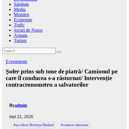
Sănătate
Mediu
Monden
Economie
Trafic
Jocuri de Noroc
Armata
Turism
Evenimente
Șofer prins sub tone de piatră/ Camionul pe
care îl conducea s-a răsturnat/ Intervenție
contracronometru a salvatorilor
By
admin
mai 22, 2026
#accident Bistrița-Năsăud
#camion răsturnat