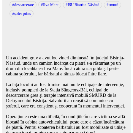
#descarcerare
#Ilva Mare
#ISU Bistrița-Năsăud
#smurd
#șofer prins
Un accident grav a avut loc vineri dimineață, în județul Bistrița-
Năsăud, unde un camion încărcat cu piatră s-a răsturnat pe un
drum din localitatea Ilva Mare. Încărcătura s-a prăbușit peste
cabina șoferului, iar bărbatul a rămas blocat între fiare.
La fața locului au fost trimise mai multe echipaje de intervenție,
inclusiv pompieri de la Stația Sângeorz-Băi, echipaj de
descarcerare grea și terapie intensivă mobilă SMURD de la
Detașamentul Bistrița. Salvatorii au reușit să comunice cu
șoferul, care era conștient și cooperant în momentul intervenției.
Operațiunea este una dificilă, în condițiile în care victima se află
blocată în cabina autovehiculului, peste care a căzut încărcătura
de piatră. Pentru scoaterea bărbatului au fost mobilizate și utilaje
de mare tonaj, printre care o automacara și două