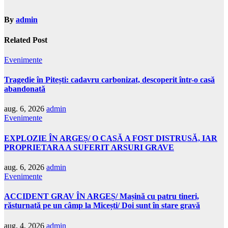
By
admin
Related Post
Evenimente
Tragedie în Pitești: cadavru carbonizat, descoperit într-o casă
abandonată
aug. 6, 2026
admin
Evenimente
EXPLOZIE ÎN ARGEȘ/ O CASĂ A FOST DISTRUSĂ, IAR
PROPRIETARA A SUFERIT ARSURI GRAVE
aug. 6, 2026
admin
Evenimente
ACCIDENT GRAV ÎN ARGEȘ/ Mașină cu patru tineri,
răsturnată pe un câmp la Micești/ Doi sunt în stare gravă
aug. 4, 2026
admin