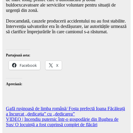
buldoexcavatoare ale serviciilor voluntare pentru situații de
urgență din zonă.
Deocamdată, cauzele producerii accidentului nu au fost stabilite.
Intervenția salvatorilor era în desfășurare, iar autoritățile urmează
să clarifice împrejurările în care camionul s-a răsturnat.
Partajează asta:
Facebook
X
Apreciază:
Navigare
Gafă rușinoasă de limba română/ Fosta prefectă Ioana Făcăleață
a încurcat „dedicația” cu „dedicarea”
în
VIDEO | Incendiu puternic într-o gospodărie din Bughea de
articole
Sus/ O locuință a fost cuprinsă complet de flăcări