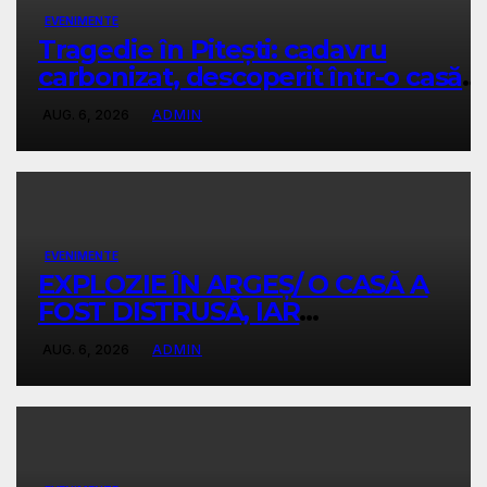
EVENIMENTE
Tragedie în Pitești: cadavru
carbonizat, descoperit într-o casă
abandonată
AUG. 6, 2026
ADMIN
EVENIMENTE
EXPLOZIE ÎN ARGEȘ/ O CASĂ A
FOST DISTRUSĂ, IAR
PROPRIETARA A SUFERIT ARSURI
AUG. 6, 2026
ADMIN
GRAVE