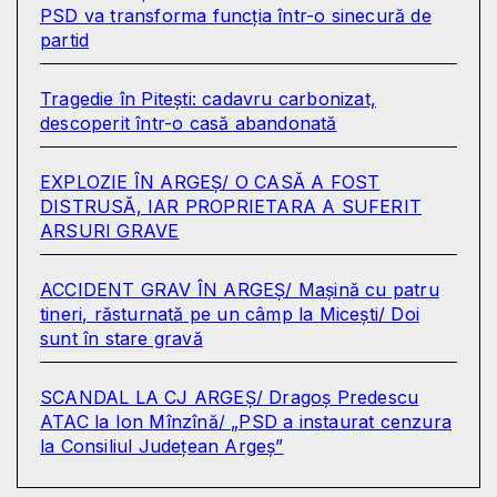
PSD va transforma funcția într-o sinecură de
partid
Tragedie în Pitești: cadavru carbonizat,
descoperit într-o casă abandonată
EXPLOZIE ÎN ARGEȘ/ O CASĂ A FOST
DISTRUSĂ, IAR PROPRIETARA A SUFERIT
ARSURI GRAVE
ACCIDENT GRAV ÎN ARGEȘ/ Mașină cu patru
tineri, răsturnată pe un câmp la Micești/ Doi
sunt în stare gravă
SCANDAL LA CJ ARGEȘ/ Dragoș Predescu
ATAC la Ion Mînzînă/ „PSD a instaurat cenzura
la Consiliul Județean Argeș”