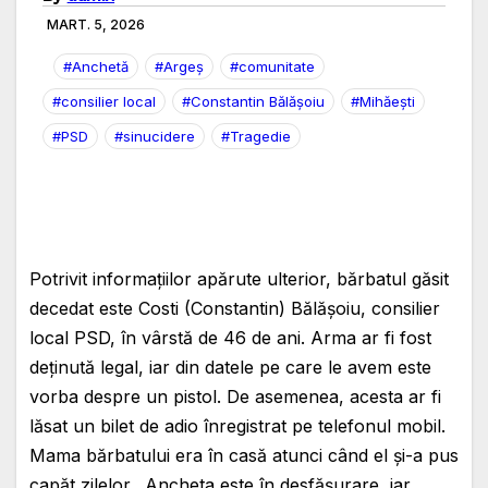
MART. 5, 2026
#Anchetă
#Argeș
#comunitate
#consilier local
#Constantin Bălășoiu
#Mihăești
#PSD
#sinucidere
#Tragedie
Potrivit informațiilor apărute ulterior, bărbatul găsit
decedat este Costi (Constantin) Bălășoiu, consilier
local PSD, în vârstă de 46 de ani. Arma ar fi fost
deținută legal, iar din datele pe care le avem este
vorba despre un pistol. De asemenea, acesta ar fi
lăsat un bilet de adio înregistrat pe telefonul mobil.
Mama bărbatului era în casă atunci când el și-a pus
capăt zilelor. Ancheta este în desfășurare, iar