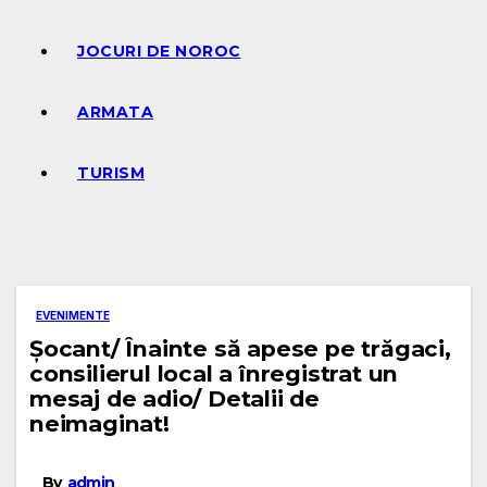
JOCURI DE NOROC
ARMATA
TURISM
EVENIMENTE
Șocant/ Înainte să apese pe trăgaci,
consilierul local a înregistrat un
mesaj de adio/ Detalii de
neimaginat!
By
admin