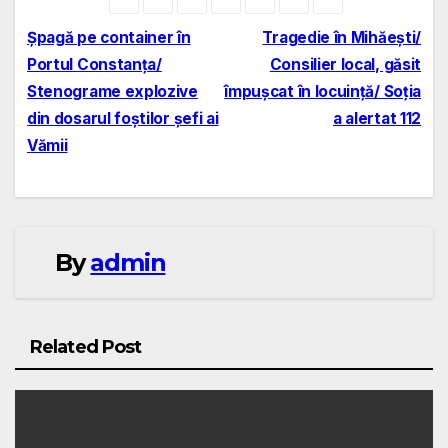
Navigare
Șpagă pe container în
Tragedie în Mihăești/
Portul Constanța/
Consilier local, găsit
în
Stenograme explozive
împușcat în locuință/ Soția
articole
din dosarul foștilor șefi ai
a alertat 112
Vămii
By
admin
Related Post