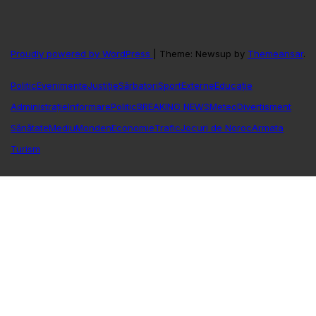
Proudly powered by WordPress
|
Theme: Newsup by
Themeansar
.
Politic
Evenimente
Justiție
Sărbatori
Sport
Externe
Educație
Administrație
Informare
Politic
BREAKING NEWS
Meteo
Divertisment
Sănătate
Mediu
Monden
Economie
Trafic
Jocuri de Noroc
Armata
Turism