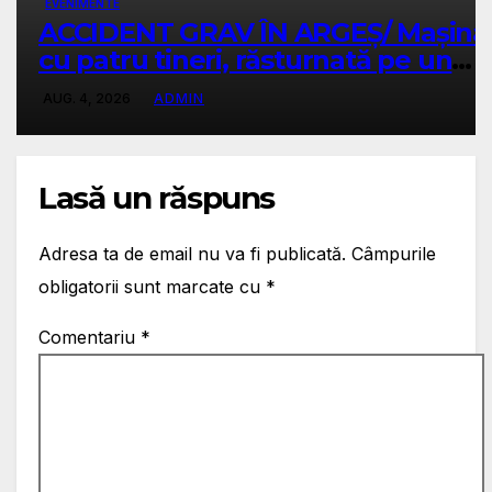
EVENIMENTE
ACCIDENT GRAV ÎN ARGEȘ/ Mașină
cu patru tineri, răsturnată pe un
câmp la Micești/ Doi sunt în stare
AUG. 4, 2026
ADMIN
gravă
Lasă un răspuns
Adresa ta de email nu va fi publicată.
Câmpurile
obligatorii sunt marcate cu
*
Comentariu
*