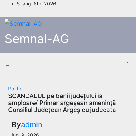
Skip
S. aug. 8th, 2026
to
content
Semnal-AG
Politic
SCANDALUL pe banii județului ia
amploare/ Primar argeșean amenință
Consiliul Județean Argeș cu judecata
By
admin
iun. 9, 2026