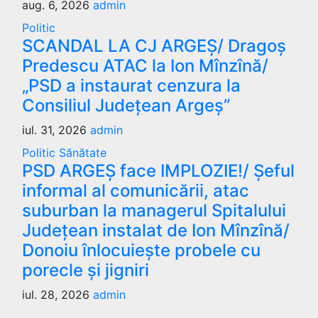
aug. 6, 2026
admin
Politic
SCANDAL LA CJ ARGEȘ/ Dragoș
Predescu ATAC la Ion Mînzînă/
„PSD a instaurat cenzura la
Consiliul Județean Argeș”
iul. 31, 2026
admin
Politic
Sănătate
PSD ARGEȘ face IMPLOZIE!/ Șeful
informal al comunicării, atac
suburban la managerul Spitalului
Județean instalat de Ion Mînzînă/
Donoiu înlocuiește probele cu
porecle și jigniri
iul. 28, 2026
admin