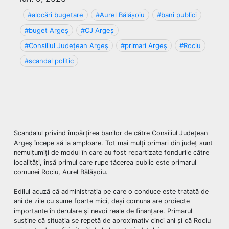
#alocări bugetare
#Aurel Bălășoiu
#bani publici
#buget Argeș
#CJ Argeș
#Consiliul Județean Argeș
#primari Argeș
#Rociu
#scandal politic
Scandalul privind împărțirea banilor de către Consiliul Județean
Argeș începe să ia amploare. Tot mai mulți primari din județ sunt
nemulțumiți de modul în care au fost repartizate fondurile către
localități, însă primul care rupe tăcerea public este primarul
comunei Rociu, Aurel Bălășoiu.
Edilul acuză că administrația pe care o conduce este tratată de
ani de zile cu sume foarte mici, deși comuna are proiecte
importante în derulare și nevoi reale de finanțare. Primarul
susține că situația se repetă de aproximativ cinci ani și că Rociu