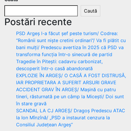
Caută
Postări recente
PSD Argeș l-a făcut șef peste turism/ Codrea:
“Românii sunt niște cretini ordinari”/ Va fi plătit cu
bani mulți/ Predescu avertiza în 2025 că PSD va
transforma funcția într-o sinecură de partid
Tragedie în Pitești: cadavru carbonizat,
descoperit într-o casă abandonată
EXPLOZIE ÎN ARGEȘ/ O CASĂ A FOST DISTRUSĂ,
IAR PROPRIETARA A SUFERIT ARSURI GRAVE
ACCIDENT GRAV ÎN ARGEȘ/ Mașină cu patru
tineri, răsturnată pe un câmp la Micești/ Doi sunt
în stare gravă
SCANDAL LA CJ ARGEȘ/ Dragoș Predescu ATAC
la Ion Mînzînă/ „PSD a instaurat cenzura la
Consiliul Județean Argeș”