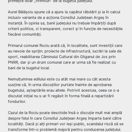
primește doar „firimituri” de la bugetul județului.
Aurel Bălășoiu spune că a ajuns la capătul răbdării și ia în calcul
inclusiv varianta de a acționa Consiliul Județean Argeș în
instanță. În opinia sa, banii județului nu trebuie împărțiți după
criterii politice, ci transparent, corect și în funcție de necesitățile
fiecărei comunități.
Primarul comunei Rociu arată că, în localitate, sunt investiții care
au nevoie de sprijin: proiecte de infrastructură, lucrări la sala de
sport, reabilitarea Căminului Cultural din Gliganul de Jos prin
PNRR, dar și un drum comunal care ar urma să fie realizat cu
bani de la bugetul local.
Nemulțumirea edilului este cu atât mai mare cu cât acesta
susține că, în urma discuțiilor purtate înainte de aprobarea
bugetului, așteptările erau altele. Potrivit acestuia, ceea ce s-a
discutat inițial nu s-ar fi regăsit în forma finală a repartizării
fondurilor.
Cazul de la Rociu poate deschide însă o discuție mult mai amplă
despre felul în care Consiliul Județean Argeș împarte banii către
localități. Dacă și alți primari vor ieși public, scandalul riscă să se
transforme într-o problemă majoră pentru conducerea județului.