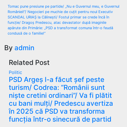
Navigare
Tomac pune presiune pe partide/ „Nu e Guvernul meu, e Guvernul
României!”/ Negocieri pe muchie de cuțit pentru noul Executiv
în
SCANDAL URIAȘ la Călinești/ Fostul primar se crede încă în
funcție/ Dragoș Predescu, atac devastator după imaginile
articole
apărute din Primărie: „PSD a transformat comuna într-o feudă
condusă de o familie!”
By
admin
Related Post
Politic
PSD Argeș l-a făcut șef peste
turism/ Codrea: “Românii sunt
niște cretini ordinari”/ Va fi plătit
cu bani mulți/ Predescu avertiza
în 2025 că PSD va transforma
funcția într-o sinecură de partid