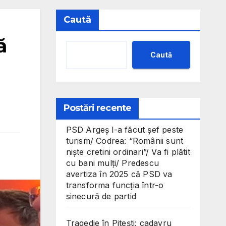
Caută
ă
Caută
Postări recente
PSD Argeș l-a făcut șef peste
turism/ Codrea: “Românii sunt
niște cretini ordinari”/ Va fi plătit
cu bani mulți/ Predescu
avertiza în 2025 că PSD va
transforma funcția într-o
sinecură de partid
Tragedie în Pitești: cadavru