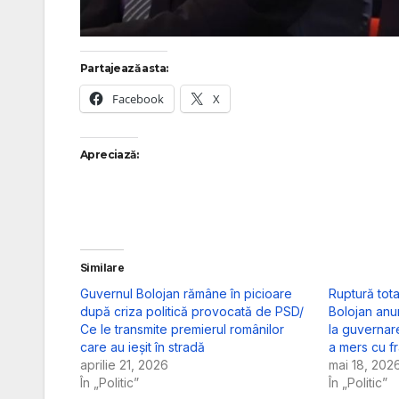
Partajează asta:
Facebook
X
Apreciază:
Similare
Guvernul Bolojan rămâne în picioare
Ruptură tota
după criza politică provocată de PSD/
Bolojan anun
Ce le transmite premierul românilor
la guvernare
care au ieșit în stradă
a mers cu f
aprilie 21, 2026
mai 18, 202
În „Politic”
În „Politic”