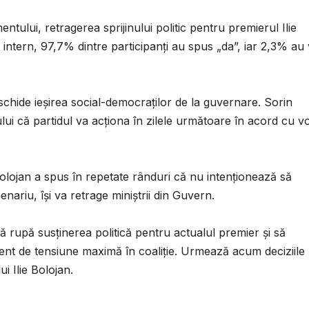
entului, retragerea sprijinului politic pentru premierul Ilie
l intern, 97,7% dintre participanți au spus „da”, iar 2,3% au 
schide ieșirea social-democraților de la guvernare. Sorin
i că partidul va acționa în zilele următoare în acord cu vo
e Bolojan a spus în repetate rânduri că nu intenționează să
nariu, își va retrage miniștrii din Guvern.
ă rupă susținerea politică pentru actualul premier și să
nt de tensiune maximă în coaliție. Urmează acum deciziile
ui Ilie Bolojan.