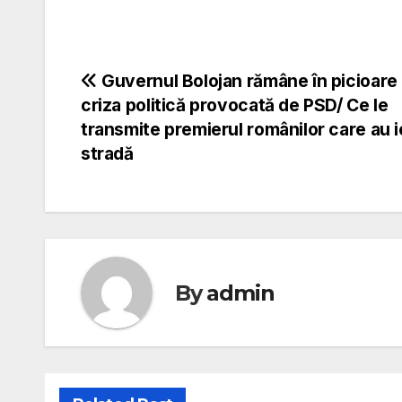
Navigare
Guvernul Bolojan rămâne în picioare
criza politică provocată de PSD/ Ce le
în
transmite premierul românilor care au ie
stradă
articole
By
admin