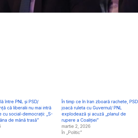
lă între PNL și PSD/
În timp ce în Iran zboară rachete, PSD
ță că liberalii nu mai intră
joacă ruleta cu Guvernul/ PNL
 cu social-democrații: „S-
explodează și acuză „planul de
râna de mână trasă”
rupere a Coaliției”
6
martie 2, 2026
În „Politic”