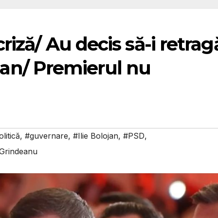
riză/ Au decis să-i retrag
lojan/ Premierul nu
litică
,
#guvernare
,
#Ilie Bolojan
,
#PSD
,
 Grindeanu