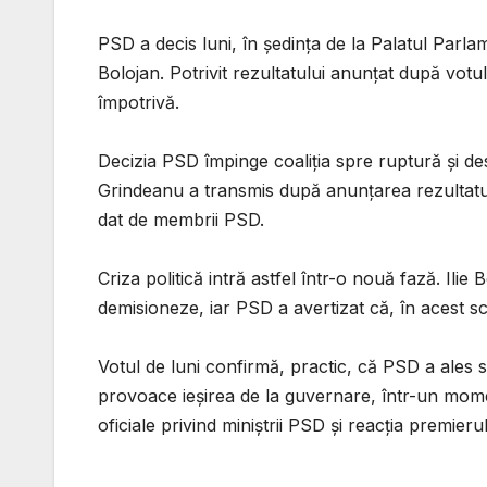
PSD a decis luni, în ședința de la Palatul Parlam
Bolojan. Potrivit rezultatului anunțat după votu
împotrivă.
Decizia PSD împinge coaliția spre ruptură și de
Grindeanu a transmis după anunțarea rezultatulu
dat de membrii PSD.
Criza politică intră astfel într-o nouă fază. Ili
demisioneze, iar PSD a avertizat că, în acest sce
Votul de luni confirmă, practic, că PSD a ales s
provoace ieșirea de la guvernare, într-un mome
oficiale privind miniștrii PSD și reacția premierul