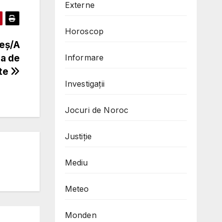
Externe
Horoscop
geș/A
ia de
Informare
ste
Investigații
Jocuri de Noroc
Justiție
Mediu
Meteo
Monden