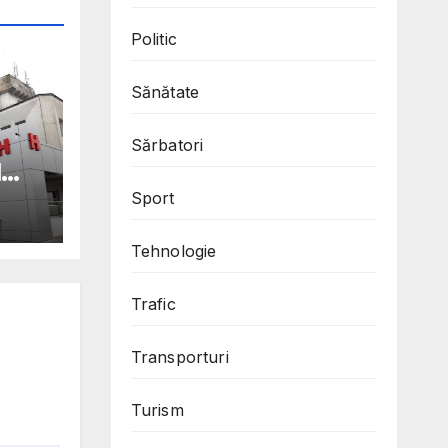
Politic
Sănătate
Sărbatori
l
Sport
c
Tehnologie
ean
Trafic
Transporturi
ele
iri
Turism