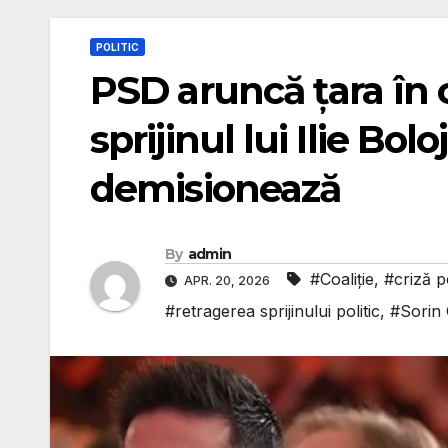
POLITIC
PSD aruncă țara în c
sprijinul lui Ilie Bo
demisionează
By
admin
#Coaliție
,
#criză po
APR. 20, 2026
#retragerea sprijinului politic
,
#Sorin