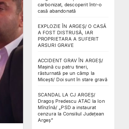
carbonizat, descoperit într-o
casă abandonată
EXPLOZIE ÎN ARGEȘ/ O CASĂ
A FOST DISTRUSĂ, IAR
PROPRIETARA A SUFERIT
ARSURI GRAVE
ACCIDENT GRAV ÎN ARGEȘ/
Mașină cu patru tineri,
răsturnată pe un câmp la
Micești/ Doi sunt în stare gravă
SCANDAL LA CJ ARGEȘ/
Dragoș Predescu ATAC la Ion
Mînzînă/ „PSD a instaurat
cenzura la Consiliul Județean
Argeș”