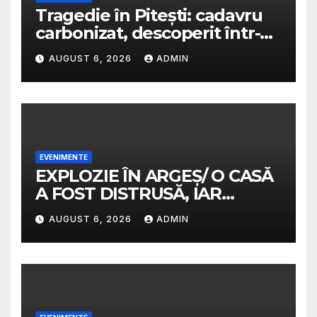
Tragedie în Pitești: cadavru
carbonizat, descoperit într-o
casă abandonată
AUGUST 6, 2026
ADMIN
EVENIMENTE
EXPLOZIE ÎN ARGEȘ/ O CASĂ
A FOST DISTRUSĂ, IAR
PROPRIETARA A SUFERIT
AUGUST 6, 2026
ADMIN
ARSURI GRAVE