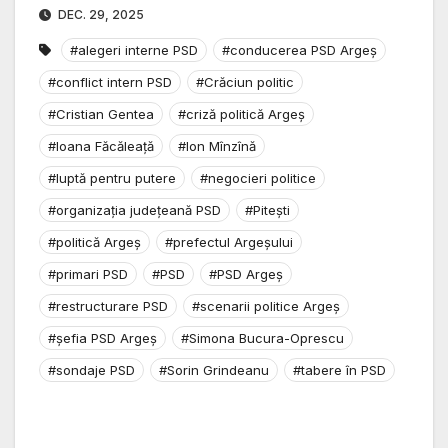
DEC. 29, 2025
#alegeri interne PSD
#conducerea PSD Argeș
#conflict intern PSD
#Crăciun politic
#Cristian Gentea
#criză politică Argeș
#Ioana Făcăleață
#Ion Mînzînă
#luptă pentru putere
#negocieri politice
#organizația județeană PSD
#Pitești
#politică Argeș
#prefectul Argeșului
#primari PSD
#PSD
#PSD Argeș
#restructurare PSD
#scenarii politice Argeș
#șefia PSD Argeș
#Simona Bucura-Oprescu
#sondaje PSD
#Sorin Grindeanu
#tabere în PSD