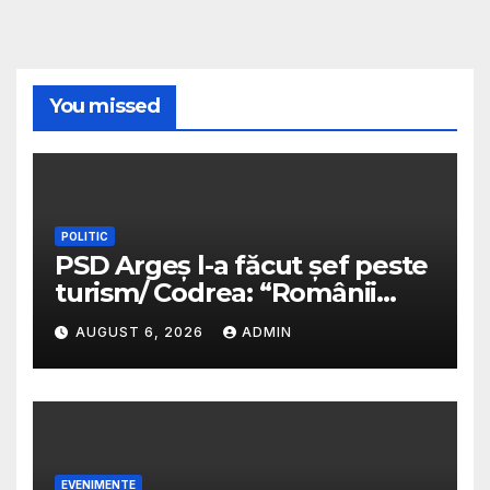
You missed
POLITIC
PSD Argeș l-a făcut șef peste
turism/ Codrea: “Românii
sunt niște cretini ordinari”/ Va
AUGUST 6, 2026
ADMIN
fi plătit cu bani mulți/
Predescu avertiza în 2025 că
PSD va transforma funcția
într-o sinecură de partid
EVENIMENTE