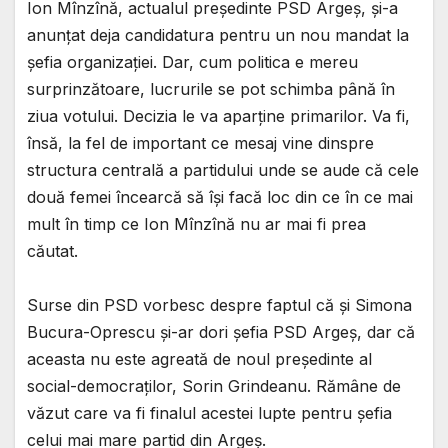
Ion Mînzînă, actualul președinte PSD Argeș, și-a
anunțat deja candidatura pentru un nou mandat la
șefia organizației. Dar, cum politica e mereu
surprinzătoare, lucrurile se pot schimba până în
ziua votului. Decizia le va aparține primarilor. Va fi,
însă, la fel de important ce mesaj vine dinspre
structura centrală a partidului unde se aude că cele
două femei încearcă să își facă loc din ce în ce mai
mult în timp ce Ion Mînzînă nu ar mai fi prea
căutat.
Surse din PSD vorbesc despre faptul că și Simona
Bucura-Oprescu și-ar dori șefia PSD Argeș, dar că
aceasta nu este agreată de noul președinte al
social-democraților, Sorin Grindeanu. Rămâne de
văzut care va fi finalul acestei lupte pentru șefia
celui mai mare partid din Argeș.