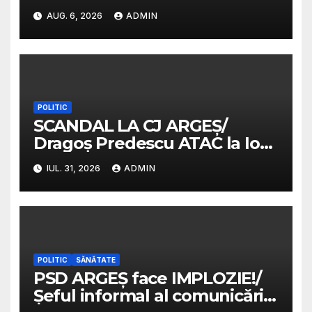
sunt niște cretini ordinari”/ Va
AUG. 6, 2026
ADMIN
fi plătit cu bani mulți/
Predescu avertiza în 2025 că
PSD va transforma funcția
într-o sinecură de partid
POLITIC
SCANDAL LA CJ ARGEȘ/
Dragoș Predescu ATAC la Ion
Mînzînă/ „PSD a instaurat
IUL. 31, 2026
ADMIN
cenzura la Consiliul Județean
Argeș”
POLITIC
SĂNĂTATE
PSD ARGEȘ face IMPLOZIE!/
Șeful informal al comunicării,