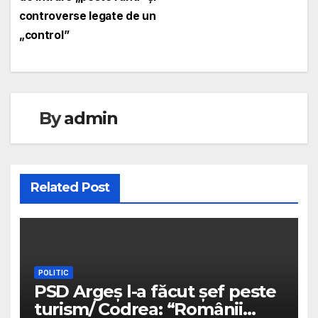
controverse legate de un
„control”
By
admin
Related Post
POLITIC
PSD Argeș l-a făcut șef peste
turism/ Codrea: “Românii