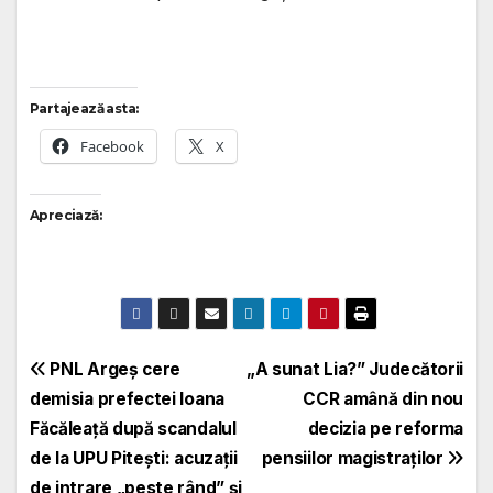
Partajează asta:
Facebook
X
Apreciază:
Navigare
PNL Argeș cere
„A sunat Lia?” Judecătorii
demisia prefectei Ioana
CCR amână din nou
în
Făcăleață după scandalul
decizia pe reforma
articole
de la UPU Pitești: acuzații
pensiilor magistraților
de intrare „peste rând” și