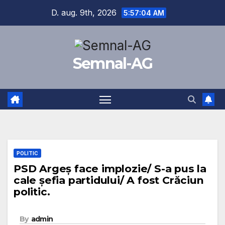
Skip
D. aug. 9th, 2026
5:57:04 AM
to
content
Semnal-AG
POLITIC
PSD Argeș face implozie/ S-a pus la
cale șefia partidului/ A fost Crăciun
politic.
By
admin