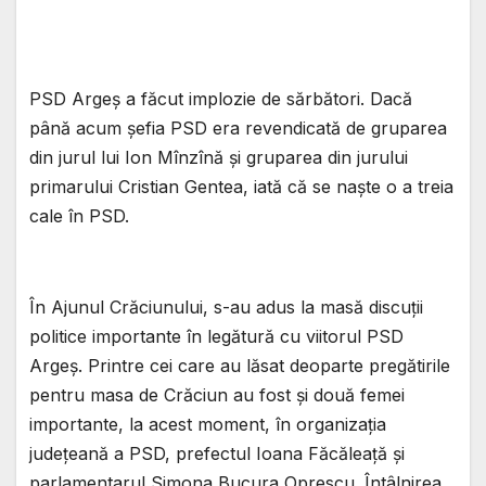
PSD Argeș a făcut implozie de sărbători. Dacă
până acum șefia PSD era revendicată de gruparea
din jurul lui Ion Mînzînă și gruparea din jurului
primarului Cristian Gentea, iată că se naște o a treia
cale în PSD.
În Ajunul Crăciunului, s-au adus la masă discuții
politice importante în legătură cu viitorul PSD
Argeș. Printre cei care au lăsat deoparte pregătirile
pentru masa de Crăciun au fost și două femei
importante, la acest moment, în organizația
județeană a PSD, prefectul Ioana Făcăleață și
parlamentarul Simona Bucura Oprescu. Întâlnirea