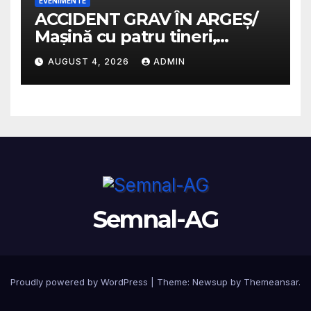
EVENIMENTE
ACCIDENT GRAV ÎN ARGEȘ/
Mașină cu patru tineri,
răsturnată pe un câmp la
AUGUST 4, 2026
ADMIN
Micești/ Doi sunt în stare
gravă
Semnal-AG
Proudly powered by WordPress
|
Theme: Newsup by
Themeansar
.