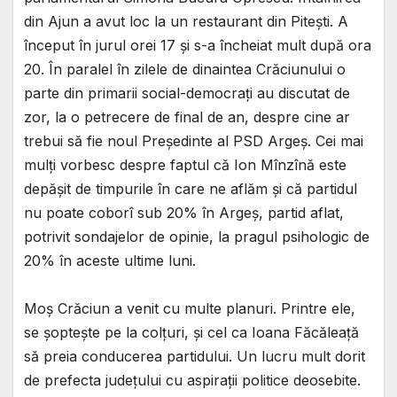
din Ajun a avut loc la un restaurant din Pitești. A
început în jurul orei 17 și s-a încheiat mult după ora
20. În paralel în zilele de dinaintea Crăciunului o
parte din primarii social-democrați au discutat de
zor, la o petrecere de final de an, despre cine ar
trebui să fie noul Președinte al PSD Argeș. Cei mai
mulți vorbesc despre faptul că Ion Mînzînă este
depășit de timpurile în care ne aflăm și că partidul
nu poate coborî sub 20% în Argeș, partid aflat,
potrivit sondajelor de opinie, la pragul psihologic de
20% în aceste ultime luni.
Moș Crăciun a venit cu multe planuri. Printre ele,
se șoptește pe la colțuri, și cel ca Ioana Făcăleață
să preia conducerea partidului. Un lucru mult dorit
de prefecta județului cu aspirații politice deosebite.