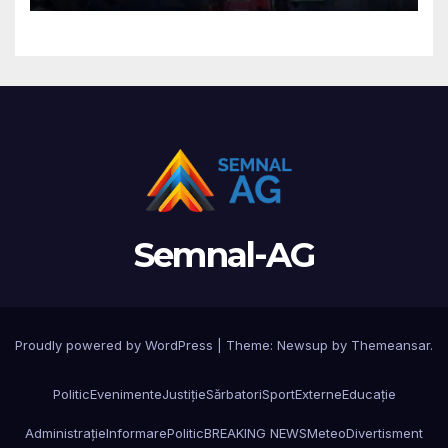
gravă
Semnal-AG
Proudly powered by WordPress
|
Theme: Newsup by
Themeansar
.
Politic
Evenimente
Justiție
Sărbatori
Sport
Externe
Educație
Administrație
Informare
Politic
BREAKING NEWS
Meteo
Divertisment