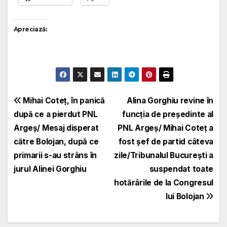
Apreciază:
Navigare
Mihai Coteț, în panică
Alina Gorghiu revine în
după ce a pierdut PNL
funcția de președinte al
în
Argeș/ Mesaj disperat
PNL Argeș/ Mihai Coteț a
articole
către Bolojan, după ce
fost șef de partid câteva
primarii s-au strâns în
zile/Tribunalul București a
jurul Alinei Gorghiu
suspendat toate
hotărârile de la Congresul
lui Bolojan