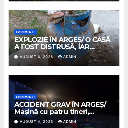
EVENIMENTE
EXPLOZIE ÎN ARGEȘ/ O CASĂ
A FOST DISTRUSĂ, IAR
PROPRIETARA A SUFERIT
AUGUST 6, 2026
ADMIN
ARSURI GRAVE
EVENIMENTE
ACCIDENT GRAV ÎN ARGEȘ/
Mașină cu patru tineri,
răsturnată pe un câmp la
AUGUST 4, 2026
ADMIN
Micești/ Doi sunt în stare