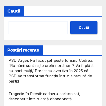
Caută
Caută
Postări recente
PSD Argeș l-a făcut șef peste turism/ Codrea:
“Românii sunt niște cretini ordinari”/ Va fi plătit
cu bani mulți/ Predescu avertiza în 2025 că
PSD va transforma funcția într-o sinecură de
partid
Tragedie în Pitești: cadavru carbonizat,
descoperit într-o casă abandonată