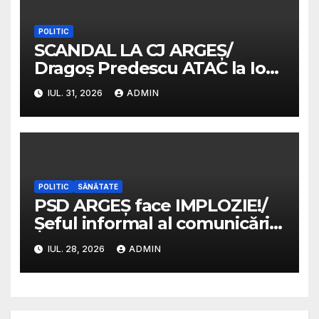
într-o sinecură de partid
POLITIC
SCANDAL LA CJ ARGEȘ/
Dragoș Predescu ATAC la Ion
Mînzînă/ „PSD a instaurat
IUL. 31, 2026
ADMIN
cenzura la Consiliul Județean
Argeș”
POLITIC
SĂNĂTATE
PSD ARGEȘ face IMPLOZIE!/
Șeful informal al comunicării,
atac suburban la managerul
IUL. 28, 2026
ADMIN
Spitalului Județean instalat
de Ion Mînzînă/ Donoiu
înlocuiește probele cu
porecle și jigniri