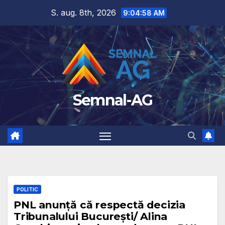
Skip
S. aug. 8th, 2026
9:04:59 AM
to
content
Semnal-AG
POLITIC
PNL anunță că respectă decizia
Tribunalului București/ Alina