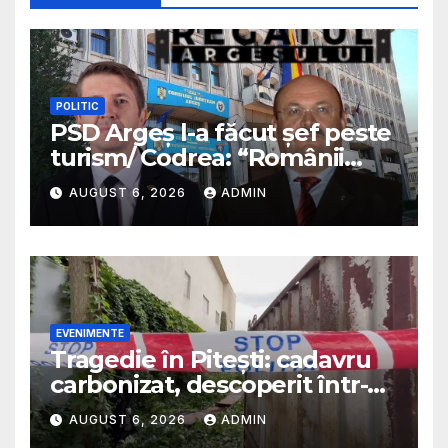
POLITIC
PSD Argeș l-a făcut șef peste
turism/ Codrea: “Românii
sunt niște cretini ordinari”/ Va
AUGUST 6, 2026
ADMIN
fi plătit cu bani mulți/
Predescu avertiza în 2025 că
PSD va transforma funcția
într-o sinecură de partid
EVENIMENTE
Tragedie în Pitești: cadavru
carbonizat, descoperit într-o
casă abandonată
AUGUST 6, 2026
ADMIN