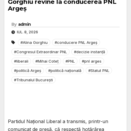
Gorghiu revine la conducerea PNL
Argeș
By
admin
IUL. 8, 2026
#Alina Gorghiu
#conducere PNL Argeș
#Congresul Extraordinar PNL
#decizie instanță
#liberali
#Mihai Coteț
#PNL
#pnl arges
#politică Argeș
#politică națională
#Statut PNL
#Tribunalul București
Partidul Național Liberal a transmis, printr-un
comunicat de presă, că respectă hotărârea