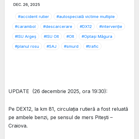
DEC. 26, 2025
#accident rutier
#autospecială victime multiple
#carambol
#descarcerare
#DX12
#intervenție
#ISU Argeș
#ISU Olt
#Olt
#Optași Măgura
#planul rosu
#SAJ
#smurd
#trafic
UPDATE (26 decembrie 2025, ora 19:30):
Pe DEX12, la km 81, circulația rutieră a fost reluată
pe ambele benzi, pe sensul de mers Pitești –
Craiova.