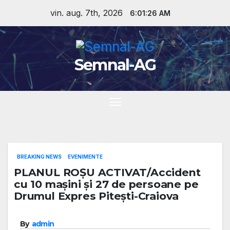
Skip
vin. aug. 7th, 2026
6:01:27 AM
to
content
Semnal-AG
BREAKING NEWS
EVENIMENTE
PLANUL ROȘU ACTIVAT/Accident
cu 10 mașini și 27 de persoane pe
Drumul Expres Pitești-Craiova
By
admin