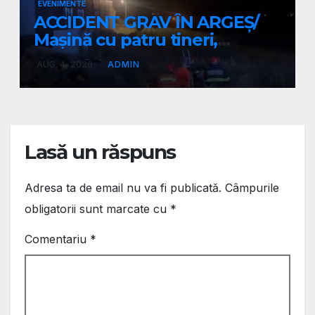
EVENIMENTE
ACCIDENT GRAV ÎN ARGEȘ/
Mașină cu patru tineri,
răsturnată pe un câmp la
AUG. 4, 2026
ADMIN
Micești/ Doi sunt în stare
gravă
Lasă un răspuns
Adresa ta de email nu va fi publicată.
Câmpurile
obligatorii sunt marcate cu
*
Comentariu
*