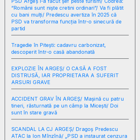
PSD Argeș l-a făcut șef peste turism/ Codrea:
“Românii sunt niște cretini ordinari”/ Va fi plătit
cu bani mulți/ Predescu avertiza în 2025 că
PSD va transforma funcția într-o sinecură de
partid
Tragedie în Pitești: cadavru carbonizat,
descoperit într-o casă abandonată
EXPLOZIE ÎN ARGEȘ/ O CASĂ A FOST
DISTRUSĂ, IAR PROPRIETARA A SUFERIT
ARSURI GRAVE
ACCIDENT GRAV ÎN ARGEȘ/ Mașină cu patru
tineri, răsturnată pe un câmp la Micești/ Doi
sunt în stare gravă
SCANDAL LA CJ ARGEȘ/ Dragoș Predescu
ATAC la Ion Mînzînă/ „PSD a instaurat cenzura