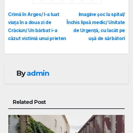
Navigare
Crimă în Arges/ I-a luat
Imagine șoc la spital/
viața în a doua zi de
Închis lipsă medic/ Unitate
în
Crăciun/ Un bărbat i-a
de Urgență, cu lacăt pe
articole
căzut victimă unui prieten
ușă de sărbători
By
admin
Related Post