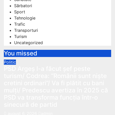
Sărbatori
Sport
Tehnologie
Trafic
Transporturi
Turism
Uncategorized
You missed
Politic
PSD Argeș l-a făcut șef peste
turism/ Codrea: “Românii sunt niște
cretini ordinari”/ Va fi plătit cu bani
mulți/ Predescu avertiza în 2025 că
PSD va transforma funcția într-o
sinecură de partid
august 6, 2026
admin