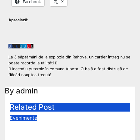
Facebook
X
Apreciază:
Navigare
La 3 săptămâni de la explozia din Rahova, un cartier întreg nu se
poate racorda la utilităţi
în
Incendiu puternic în comuna Albota. O hală a fost distrusă de
flăcări noaptea trecută
articole
By
admin
Related Post
Evenimente
Tragedie în Pitești: cadavru
carbonizat, descoperit într-o