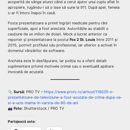
acoperită de sânge atunci când a cerut ajutor unui cuplu aflat în
apropiere, rugându-i să o lase să sune la 911. După apel, femeia
s-ar fi întors înapoi în casă.
Fosta prezentatoare a primit îngrijiri medicale pentru răni
superficiale, apoi a fost arestată. Autoritățile au stabilit o
cauțiune de un milion de dolari. Mock a lucrat anterior ca
reporter și prezentatoare la postul
Fox 2 St. Louis
între 2011 și
2015, potrivit profilului său profesional, iar ulterior a activat în
domeniul vânzărilor de software.
Ancheta este în desfășurare, iar poliția nu a oferit detalii
suplimentare privind motivele crimei sau o eventuală apărare
invocată de acuzată.
📎
Sursă:
PRO TV –
https://www.protv.ro/articol/119035-o-
prezentatoare-de-televiziune-a-fost-acuzata-de-crima-dupa-ce-
si-a-ucis-mama-in-varsta-de-80-de-ani
📷
Foto:
Shutterstock / PRO TV
Partajează asta: