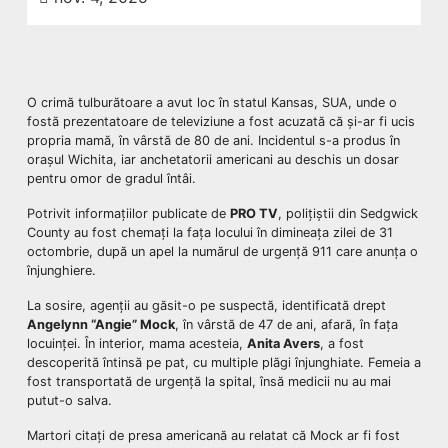
O crimă tulburătoare a avut loc în statul Kansas, SUA, unde o
fostă prezentatoare de televiziune a fost acuzată că și-ar fi ucis
propria mamă, în vârstă de 80 de ani. Incidentul s-a produs în
orașul Wichita, iar anchetatorii americani au deschis un dosar
pentru omor de gradul întâi.
Potrivit informațiilor publicate de
PRO TV
, polițiștii din Sedgwick
County au fost chemați la fața locului în dimineața zilei de 31
octombrie, după un apel la numărul de urgență 911 care anunța o
înjunghiere.
La sosire, agenții au găsit-o pe suspectă, identificată drept
Angelynn “Angie” Mock
, în vârstă de 47 de ani, afară, în fața
locuinței. În interior, mama acesteia,
Anita Avers
, a fost
descoperită întinsă pe pat, cu multiple plăgi înjunghiate. Femeia a
fost transportată de urgență la spital, însă medicii nu au mai
putut-o salva.
Martori citați de presa americană au relatat că Mock ar fi fost