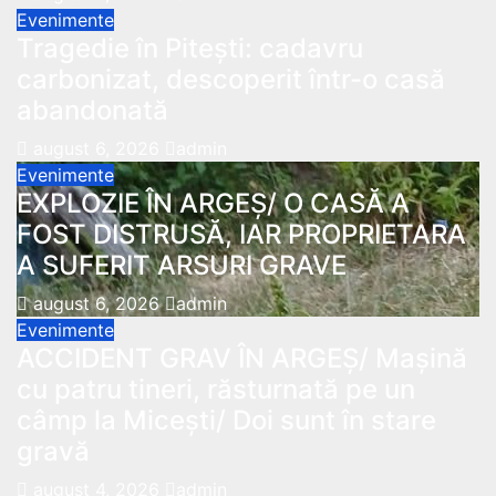
Evenimente
Tragedie în Pitești: cadavru
carbonizat, descoperit într-o casă
abandonată
august 6, 2026
admin
Evenimente
EXPLOZIE ÎN ARGEȘ/ O CASĂ A
FOST DISTRUSĂ, IAR PROPRIETARA
A SUFERIT ARSURI GRAVE
august 6, 2026
admin
Evenimente
ACCIDENT GRAV ÎN ARGEȘ/ Mașină
cu patru tineri, răsturnată pe un
câmp la Micești/ Doi sunt în stare
gravă
august 4, 2026
admin