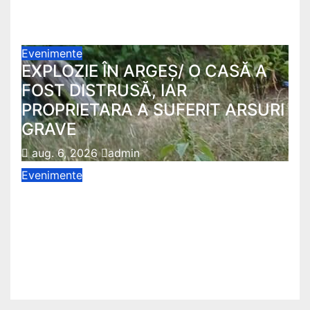
casă abandonată
aug. 6, 2026
admin
Evenimente
EXPLOZIE ÎN ARGEȘ/ O CASĂ A
FOST DISTRUSĂ, IAR
PROPRIETARA A SUFERIT ARSURI
GRAVE
aug. 6, 2026
admin
Evenimente
ACCIDENT GRAV ÎN ARGEȘ/
Mașină cu patru tineri, răsturnată
pe un câmp la Micești/ Doi sunt în
stare gravă
aug. 4, 2026
admin