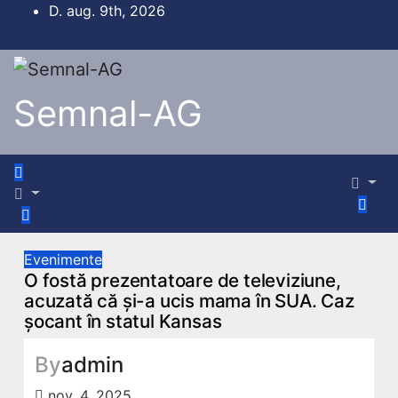
Skip
D. aug. 9th, 2026
to
content
Semnal-AG
Evenimente
O fostă prezentatoare de televiziune,
acuzată că și-a ucis mama în SUA. Caz
șocant în statul Kansas
By
admin
nov. 4, 2025