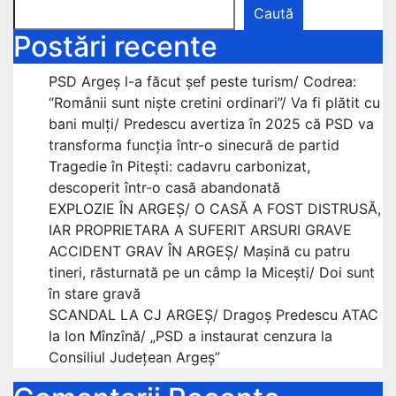
Caută
Postări recente
PSD Argeș l-a făcut șef peste turism/ Codrea:
“Românii sunt niște cretini ordinari”/ Va fi plătit cu
bani mulți/ Predescu avertiza în 2025 că PSD va
transforma funcția într-o sinecură de partid
Tragedie în Pitești: cadavru carbonizat,
descoperit într-o casă abandonată
EXPLOZIE ÎN ARGEȘ/ O CASĂ A FOST DISTRUSĂ,
IAR PROPRIETARA A SUFERIT ARSURI GRAVE
ACCIDENT GRAV ÎN ARGEȘ/ Mașină cu patru
tineri, răsturnată pe un câmp la Micești/ Doi sunt
în stare gravă
SCANDAL LA CJ ARGEȘ/ Dragoș Predescu ATAC
la Ion Mînzînă/ „PSD a instaurat cenzura la
Consiliul Județean Argeș”