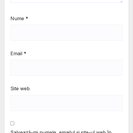
Nume
*
Email
*
Site web
Salvează-mi numele, emailul și site-ul web în