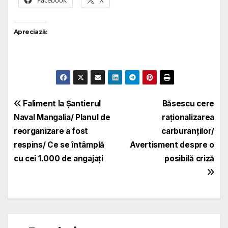
Facebook
X
Apreciază:
Navigare
Faliment la Șantierul
Băsescu cere
Naval Mangalia/ Planul de
raționalizarea
în
reorganizare a fost
carburanților/
articole
respins/ Ce se întâmplă
Avertisment despre o
cu cei 1.000 de angajați
posibilă criză