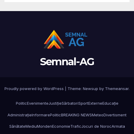
Semnal-AG
Proudly powered by WordPress
|
Theme: Newsup by
Themeansar
.
Politic
Evenimente
Justiție
Sărbatori
Sport
Externe
Educație
Administrație
Informare
Politic
BREAKING NEWS
Meteo
Divertisment
Sănătate
Mediu
Monden
Economie
Trafic
Jocuri de Noroc
Armata