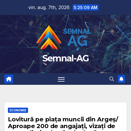
Skip
vin. aug. 7th, 2026
5:25:10 AM
to
content
Semnal-AG
ECONOMIE
Lovitură pe piața muncii din Argeș/
Aproape 200 de angajați, vizați de