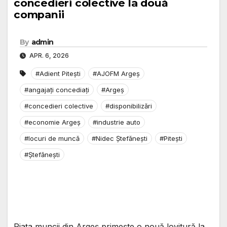
concedieri colective la două
companii
By
admin
APR. 6, 2026
#Adient Pitești
#AJOFM Argeș
#angajați concediați
#Argeș
#concedieri colective
#disponibilizări
#economie Argeș
#industrie auto
#locuri de muncă
#Nidec Ștefănești
#Pitești
#Ștefănești
Piața muncii din Argeș primește o nouă lovitură la