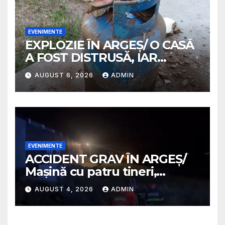
EVENIMENTE
EXPLOZIE ÎN ARGEȘ/ O CASĂ
A FOST DISTRUSĂ, IAR
PROPRIETARA A SUFERIT
AUGUST 6, 2026
ADMIN
ARSURI GRAVE
EVENIMENTE
ACCIDENT GRAV ÎN ARGEȘ/
Mașină cu patru tineri,
răsturnată pe un câmp la
AUGUST 4, 2026
ADMIN
Micești/ Doi sunt în stare
gravă