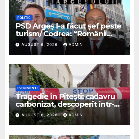
POLITIC
PSD Argeș l-a făcut șef peste
turism/ Codrea: “Românii
sunt niște cretini ordinari”/ Va
AUGUST 6, 2026
ADMIN
fi plătit cu bani mulți/
Predescu avertiza în 2025 că
PSD va transforma funcția
într-o sinecură de partid
EVENIMENTE
Tragedie în Pitești: cadavru
carbonizat, descoperit într-o
casă abandonată
AUGUST 6, 2026
ADMIN