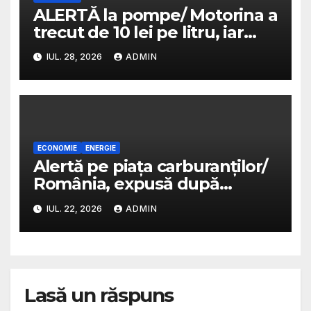
ALERTĂ la pompe/ Motorina a
trecut de 10 lei pe litru, iar
unele benzinării au rămas
IUL. 28, 2026
ADMIN
fără carburant
ECONOMIE
ENERGIE
Alertă pe piața carburanților/
România, expusă după
blocarea petrolului kazah/
IUL. 22, 2026
ADMIN
Scumpirile la pompă depind
de durata crizei
Lasă un răspuns