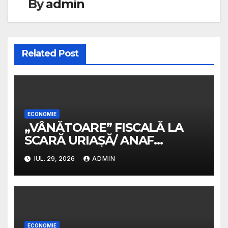
By
admin
Related Post
ECONOMIE
„VÂNĂTOARE” FISCALĂ LA
SCARĂ URIAȘĂ/ ANAF
pregătește sute de mii de
IUL. 29, 2026
ADMIN
decizii de impunere/
Veniturile din străinătate
nedeclarate, luate la verificat
ECONOMIE