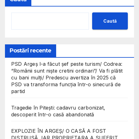
Caută
Postări recente
PSD Argeș l-a făcut șef peste turism/ Codrea:
“Românii sunt niște cretini ordinari”/ Va fi plătit
cu bani mulți/ Predescu avertiza în 2025 că
PSD va transforma funcția într-o sinecură de
partid
Tragedie în Pitești: cadavru carbonizat,
descoperit într-o casă abandonată
EXPLOZIE ÎN ARGEȘ/ O CASĂ A FOST
DISTRUSĂ, IAR PROPRIETARA A SUFERIT