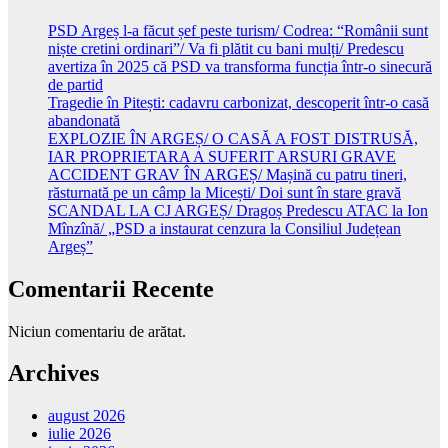
PSD Argeș l-a făcut șef peste turism/ Codrea: “Românii sunt
niște cretini ordinari”/ Va fi plătit cu bani mulți/ Predescu
avertiza în 2025 că PSD va transforma funcția într-o sinecură
de partid
Tragedie în Pitești: cadavru carbonizat, descoperit într-o casă
abandonată
EXPLOZIE ÎN ARGEȘ/ O CASĂ A FOST DISTRUSĂ,
IAR PROPRIETARA A SUFERIT ARSURI GRAVE
ACCIDENT GRAV ÎN ARGEȘ/ Mașină cu patru tineri,
răsturnată pe un câmp la Micești/ Doi sunt în stare gravă
SCANDAL LA CJ ARGEȘ/ Dragoș Predescu ATAC la Ion
Mînzînă/ „PSD a instaurat cenzura la Consiliul Județean
Argeș”
Comentarii Recente
Niciun comentariu de arătat.
Archives
august 2026
iulie 2026