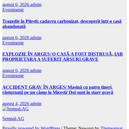
august 6, 2026
admin
Evenimente
Tragedie în Pitești: cadavru carbonizat, descoperit într-o casă
abandonată
august 6, 2026
admin
Evenimente
EXPLOZIE ÎN ARGEȘ/ O CASĂ A FOST DISTRUSĂ, IAR
PROPRIETARA A SUFERIT ARSURI GRAVE
august 6, 2026
admin
Evenimente
ACCIDENT GRAV ÎN ARGEȘ/ Mașină cu patru tineri,
răsturnată pe un câmp la Micești/ Doi sunt în stare gravă
august 4, 2026
admin
Semnal-AG
Proudly powered by WordPress
|
Theme: Newsup by
Themeansar
.