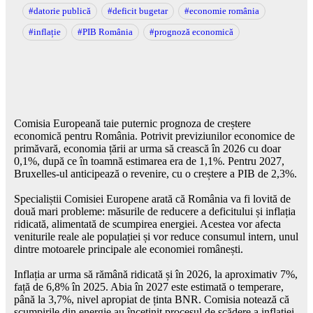
#datorie publică
#deficit bugetar
#economie românia
#inflație
#PIB România
#prognoză economică
Comisia Europeană taie puternic prognoza de creștere
economică pentru România. Potrivit previziunilor economice de
primăvară, economia țării ar urma să crească în 2026 cu doar
0,1%, după ce în toamnă estimarea era de 1,1%. Pentru 2027,
Bruxelles-ul anticipează o revenire, cu o creștere a PIB de 2,3%.
Specialiștii Comisiei Europene arată că România va fi lovită de
două mari probleme: măsurile de reducere a deficitului și inflația
ridicată, alimentată de scumpirea energiei. Acestea vor afecta
veniturile reale ale populației și vor reduce consumul intern, unul
dintre motoarele principale ale economiei românești.
Inflația ar urma să rămână ridicată și în 2026, la aproximativ 7%,
față de 6,8% în 2025. Abia în 2027 este estimată o temperare,
până la 3,7%, nivel apropiat de ținta BNR. Comisia notează că
scumpirile din energie au încetinit procesul de scădere a inflației.