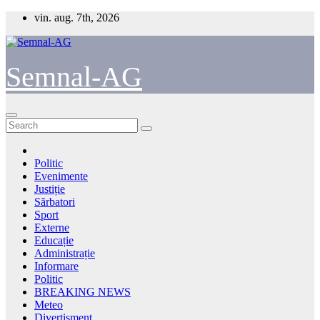
Skip
vin. aug. 7th, 2026
to
content
Semnal-AG
Politic
Evenimente
Justiție
Sărbatori
Sport
Externe
Educație
Administrație
Informare
Politic
BREAKING NEWS
Meteo
Divertisment