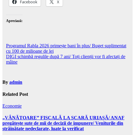
Facebook
X
Apreciază:
Navigare
Programul Rabla 2026 primește bani în plus/ Buget suplimentat
cu 100 de milioane de lei
în
DIGI schimbă regulile după 7 ani/ Toți clienții vor fi afectați de
articole
mâine
By
admin
Related Post
Economie
„VÂNĂTOARE” FISCALĂ LA SCARĂ URIAȘĂ/ ANAF
pregătește sute de mii de decizii de impunere/ Veniturile din
străinătate nedeclarate, luate la verificat