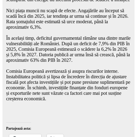
Nici piața muncii nu scapă de efecte. Angajările au început să
scadă încă din 2025, iar tendința ar urma să continue și în 2026.
Rata șomajului este estimată să urce moderat, până la
aproximativ 6,3%.
În același timp, deficitul guvernamental rămâne una dintre marile
vulnerabilități ale României. După un deficit de 7,9% din PIB în
2025, Comisia Europeană estimează o scădere la 6,2% în 2026
și 5,8% în 2027. Datoria publică ar urma însă să crească, până la
aproximativ 63% din PIB în 2027.
Comisia Europeană avertizează și asupra riscurilor interne.
Instabilitatea politică și lipsa de încredere în direcția de ajustare
fiscală pot afecta investițiile și pot pune presiune suplimentară pe
economie. În schimb, investițiile finanțate din fonduri europene
și exporturile nete sunt văzute ca factori care mai pot susține
creșterea economică.
Partajează asta: