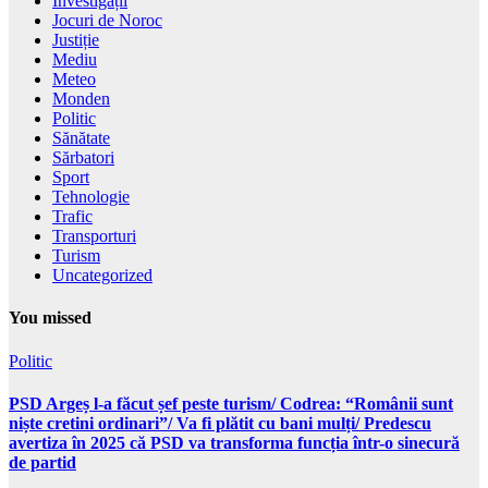
Investigații
Jocuri de Noroc
Justiție
Mediu
Meteo
Monden
Politic
Sănătate
Sărbatori
Sport
Tehnologie
Trafic
Transporturi
Turism
Uncategorized
You missed
Politic
PSD Argeș l-a făcut șef peste turism/ Codrea: “Românii sunt
niște cretini ordinari”/ Va fi plătit cu bani mulți/ Predescu
avertiza în 2025 că PSD va transforma funcția într-o sinecură
de partid