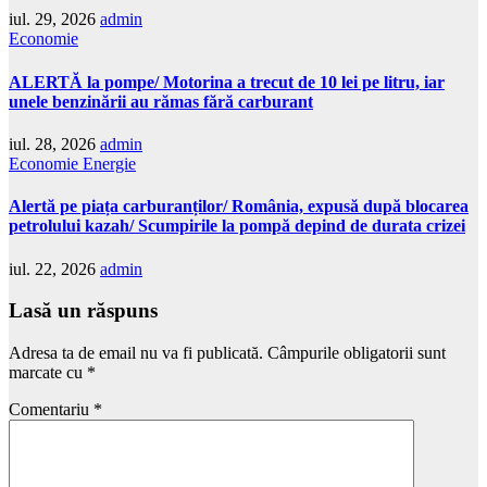
iul. 29, 2026
admin
Economie
ALERTĂ la pompe/ Motorina a trecut de 10 lei pe litru, iar
unele benzinării au rămas fără carburant
iul. 28, 2026
admin
Economie
Energie
Alertă pe piața carburanților/ România, expusă după blocarea
petrolului kazah/ Scumpirile la pompă depind de durata crizei
iul. 22, 2026
admin
Lasă un răspuns
Adresa ta de email nu va fi publicată.
Câmpurile obligatorii sunt
marcate cu
*
Comentariu
*