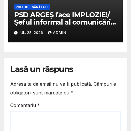
POLITIC
SĂNĂTATE
PSD ARGEȘ face IMPLOZIE!/
Șeful informal al comunicării,
atac suburban la managerul
IUL. 28, 2026
ADMIN
Spitalului Județean instalat
de Ion Mînzînă/ Donoiu
înlocuiește probele cu
porecle și jigniri
Lasă un răspuns
Adresa ta de email nu va fi publicată.
Câmpurile
obligatorii sunt marcate cu
*
Comentariu
*