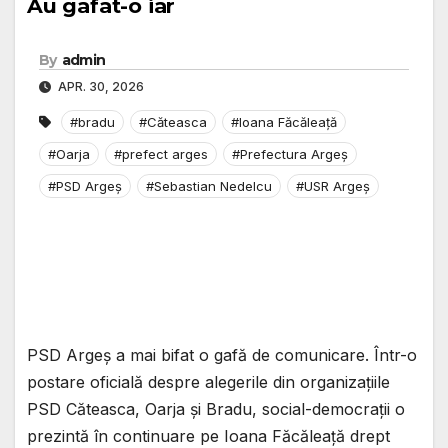
Au gafat-o iar
By
admin
APR. 30, 2026
#bradu
#Căteasca
#Ioana Făcăleață
#Oarja
#prefect arges
#Prefectura Argeș
#PSD Argeș
#Sebastian Nedelcu
#USR Argeș
PSD Argeș a mai bifat o gafă de comunicare. Într-o
postare oficială despre alegerile din organizațiile
PSD Căteasca, Oarja și Bradu, social-democrații o
prezintă în continuare pe Ioana Făcăleață drept