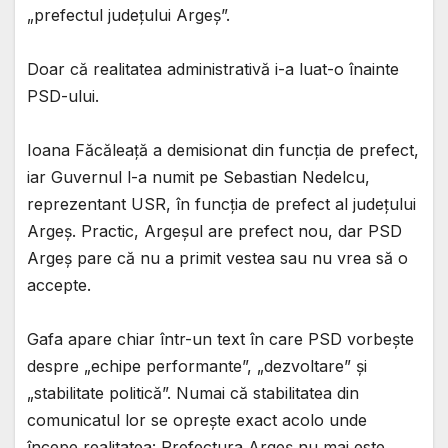
„prefectul județului Argeș”.
Doar că realitatea administrativă i-a luat-o înainte
PSD-ului.
Ioana Făcăleață a demisionat din funcția de prefect,
iar Guvernul l-a numit pe Sebastian Nedelcu,
reprezentant USR, în funcția de prefect al județului
Argeș. Practic, Argeșul are prefect nou, dar PSD
Argeș pare că nu a primit vestea sau nu vrea să o
accepte.
Gafa apare chiar într-un text în care PSD vorbește
despre „echipe performante”, „dezvoltare” și
„stabilitate politică”. Numai că stabilitatea din
comunicatul lor se oprește exact acolo unde
începe realitatea: Prefectura Argeș nu mai este