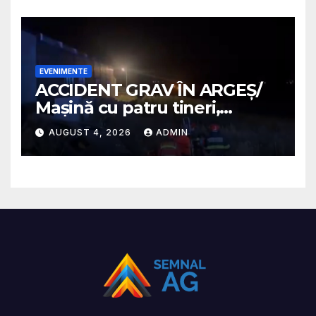
EVENIMENTE
ACCIDENT GRAV ÎN ARGEȘ/
Mașină cu patru tineri,
răsturnată pe un câmp la
AUGUST 4, 2026
ADMIN
Micești/ Doi sunt în stare
gravă