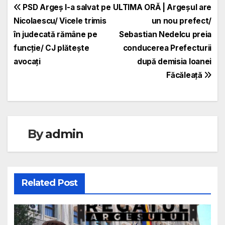
Navigare
PSD Argeș l-a salvat pe
ULTIMA ORĂ | Argeșul are
Nicolaescu/ Vicele trimis
un nou prefect/
în
în judecată rămâne pe
Sebastian Nedelcu preia
articole
funcție/ CJ plătește
conducerea Prefecturii
avocați
după demisia Ioanei
Făcăleață
By
admin
Related Post