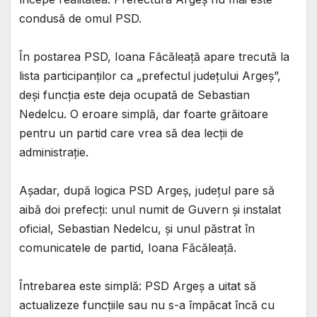
condusă de omul PSD.
În postarea PSD, Ioana Făcăleață apare trecută la
lista participanților ca „prefectul județului Argeș”,
deși funcția este deja ocupată de Sebastian
Nedelcu. O eroare simplă, dar foarte grăitoare
pentru un partid care vrea să dea lecții de
administrație.
Așadar, după logica PSD Argeș, județul pare să
aibă doi prefecți: unul numit de Guvern și instalat
oficial, Sebastian Nedelcu, și unul păstrat în
comunicatele de partid, Ioana Făcăleață.
Întrebarea este simplă: PSD Argeș a uitat să
actualizeze funcțiile sau nu s-a împăcat încă cu