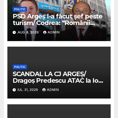
POLITIC
PSD Argeș l-a făcut șef peste
turism/ Codrea: “Românii
sunt niște cretini ordinari”/ Va
AUG. 6, 2026
ADMIN
fi plătit cu bani mulți/
Predescu avertiza în 2025 că
PSD va transforma funcția
într-o sinecură de partid
POLITIC
SCANDAL LA CJ ARGEȘ/
Dragoș Predescu ATAC la Ion
Mînzînă/ „PSD a instaurat
IUL. 31, 2026
ADMIN
cenzura la Consiliul Județean
Argeș”