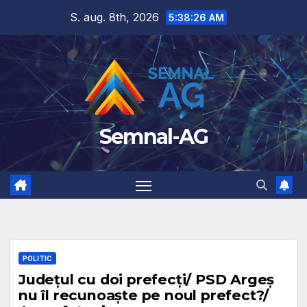
Skip
S. aug. 8th, 2026
5:38:27 AM
to
content
Semnal-AG
POLITIC
Județul cu doi prefecți/ PSD Argeș
nu îl recunoaște pe noul prefect?/