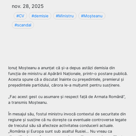
nov. 28, 2025
#CV
#demisie
#Ministru
#Moșteanu
#scandal
Ionuț Moșteanu a anunțat că și-a depus astăzi demisia din
funcția de ministru al Apărării Naționale, printr-o postare publică.
Acesta spune că a discutat înainte cu președintele, premierul și
președintele partidului, cărora le-a mulțumit pentru susținere.
„Fac acest gest cu asumare și respect față de Armata Română”,
a transmis Moșteanu.
În mesajul său, fostul ministru invocă contextul de securitate din
regiune și susține că nu dorește ca eventuale controverse legate
de trecutul său să afecteze activitatea conducerii actuale.
„România și Europa sunt sub asaltul Rusiei… Nu vreau ca