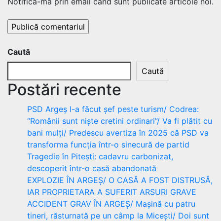
Notifică-mă prin email când sunt publicate articole noi.
Caută
Caută
Postări recente
PSD Argeș l-a făcut șef peste turism/ Codrea:
“Românii sunt niște cretini ordinari”/ Va fi plătit cu
bani mulți/ Predescu avertiza în 2025 că PSD va
transforma funcția într-o sinecură de partid
Tragedie în Pitești: cadavru carbonizat,
descoperit într-o casă abandonată
EXPLOZIE ÎN ARGEȘ/ O CASĂ A FOST DISTRUSĂ,
IAR PROPRIETARA A SUFERIT ARSURI GRAVE
ACCIDENT GRAV ÎN ARGEȘ/ Mașină cu patru
tineri, răsturnată pe un câmp la Micești/ Doi sunt