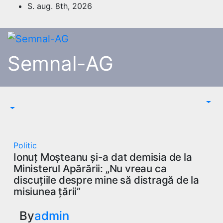
Skip
S. aug. 8th, 2026
to
content
Semnal-AG
Politic
Ionuț Moșteanu și-a dat demisia de la
Ministerul Apărării: „Nu vreau ca
discuțiile despre mine să distragă de la
misiunea țării”
By
admin