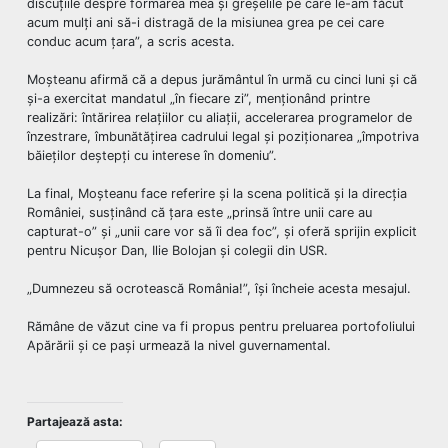
discuțiile despre formarea mea și greșelile pe care le-am făcut
acum mulți ani să-i distragă de la misiunea grea pe cei care
conduc acum țara”, a scris acesta.
Moșteanu afirmă că a depus jurământul în urmă cu cinci luni și că
și-a exercitat mandatul „în fiecare zi”, menționând printre
realizări: întărirea relațiilor cu aliații, accelerarea programelor de
înzestrare, îmbunătățirea cadrului legal și poziționarea „împotriva
băieților deștepți cu interese în domeniu”.
La final, Moșteanu face referire și la scena politică și la direcția
României, susținând că țara este „prinsă între unii care au
capturat-o” și „unii care vor să îi dea foc”, și oferă sprijin explicit
pentru Nicușor Dan, Ilie Bolojan și colegii din USR.
„Dumnezeu să ocrotească România!”, își încheie acesta mesajul.
Rămâne de văzut cine va fi propus pentru preluarea portofoliului
Apărării și ce pași urmează la nivel guvernamental.
Partajează asta: