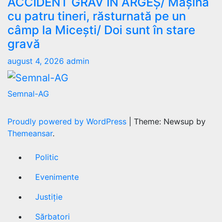
ACCIDENT GRAV ÎN ARGEȘ/ Mașină
cu patru tineri, răsturnată pe un
câmp la Micești/ Doi sunt în stare
gravă
august 4, 2026
admin
Semnal-AG
Proudly powered by WordPress
|
Theme: Newsup by
Themeansar
.
Politic
Evenimente
Justiție
Sărbatori