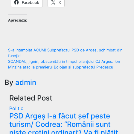
Facebook
X
Apreciază:
Navigare
S-a intamplat ACUM! Subprefectul PSD de Argeș, schimbat din
funcție!
în
SCANDAL, jigniri, obscenități în timpul bilanțului CJ Argeș: Ion
Mînzînă atac la premierul Bolojan și subprefectul Predescu
articole
By
admin
Related Post
Politic
PSD Argeș l-a făcut șef peste
turism/ Codrea: “Românii sunt
niște cretini ordinari”/ Va fi plătit