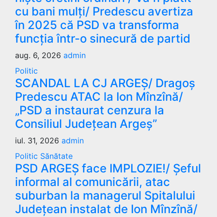
cu bani mulți/ Predescu avertiza
în 2025 că PSD va transforma
funcția într-o sinecură de partid
aug. 6, 2026
admin
Politic
SCANDAL LA CJ ARGEȘ/ Dragoș
Predescu ATAC la Ion Mînzînă/
„PSD a instaurat cenzura la
Consiliul Județean Argeș”
iul. 31, 2026
admin
Politic
Sănătate
PSD ARGEȘ face IMPLOZIE!/ Șeful
informal al comunicării, atac
suburban la managerul Spitalului
Județean instalat de Ion Mînzînă/