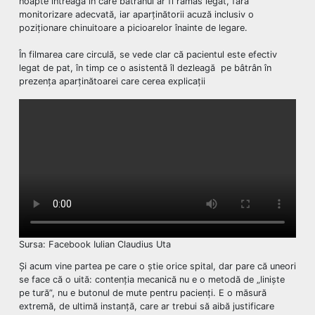
noapte întreagă în care bătrânul ar fi rămas legat, fără
monitorizare adecvată, iar aparținătorii acuză inclusiv o
poziționare chinuitoare a picioarelor înainte de legare.
În filmarea care circulă, se vede clar că pacientul este efectiv
legat de pat, în timp ce o asistentă îl dezleagă pe bâtrân în
prezența aparținătoarei care cerea explicații
Sursa: Facebook Iulian Claudius Uta
Și acum vine partea pe care o știe orice spital, dar pare că uneori
se face că o uită: contenția mecanică nu e o metodă de „liniște
pe tură”, nu e butonul de mute pentru pacienți. E o măsură
extremă, de ultimă instanță, care ar trebui să aibă justificare