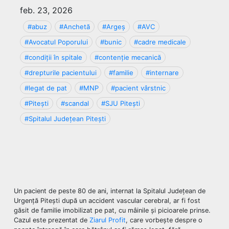
feb. 23, 2026
#abuz
#Anchetă
#Argeș
#AVC
#Avocatul Poporului
#bunic
#cadre medicale
#condiții în spitale
#contenție mecanică
#drepturile pacientului
#familie
#internare
#legat de pat
#MNP
#pacient vârstnic
#Pitești
#scandal
#SJU Pitești
#Spitalul Județean Pitești
Un pacient de peste 80 de ani, internat la Spitalul Județean de
Urgență Pitești după un accident vascular cerebral, ar fi fost
găsit de familie imobilizat pe pat, cu mâinile și picioarele prinse.
Cazul este prezentat de
Ziarul Profit
, care vorbește despre o