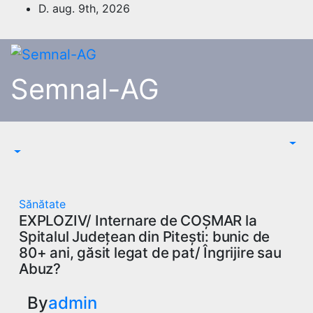
Skip
D. aug. 9th, 2026
to
content
Semnal-AG
Sănătate
EXPLOZIV/ Internare de COȘMAR la
Spitalul Județean din Pitești: bunic de
80+ ani, găsit legat de pat/ Îngrijire sau
Abuz?
By
admin