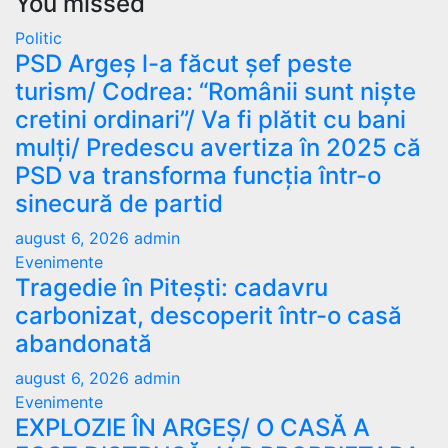
You missed
Politic
PSD Argeș l-a făcut șef peste
turism/ Codrea: “Românii sunt niște
cretini ordinari”/ Va fi plătit cu bani
mulți/ Predescu avertiza în 2025 că
PSD va transforma funcția într-o
sinecură de partid
august 6, 2026
admin
Evenimente
Tragedie în Pitești: cadavru
carbonizat, descoperit într-o casă
abandonată
august 6, 2026
admin
Evenimente
EXPLOZIE ÎN ARGEȘ/ O CASĂ A