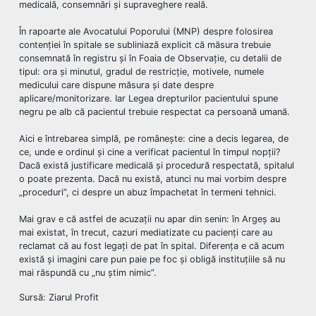
medicală, consemnări și supraveghere reală.
În rapoarte ale Avocatului Poporului (MNP) despre folosirea
contenției în spitale se subliniază explicit că măsura trebuie
consemnată în registru și în Foaia de Observație, cu detalii de
tipul: ora și minutul, gradul de restricție, motivele, numele
medicului care dispune măsura și date despre
aplicare/monitorizare. Iar Legea drepturilor pacientului spune
negru pe alb că pacientul trebuie respectat ca persoană umană.
Aici e întrebarea simplă, pe românește: cine a decis legarea, de
ce, unde e ordinul și cine a verificat pacientul în timpul nopții?
Dacă există justificare medicală și procedură respectată, spitalul
o poate prezenta. Dacă nu există, atunci nu mai vorbim despre
„proceduri”, ci despre un abuz împachetat în termeni tehnici.
Mai grav e că astfel de acuzații nu apar din senin: în Argeș au
mai existat, în trecut, cazuri mediatizate cu pacienți care au
reclamat că au fost legați de pat în spital. Diferența e că acum
există și imagini care pun paie pe foc și obligă instituțiile să nu
mai răspundă cu „nu știm nimic”.
Sursă: Ziarul Profit