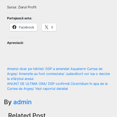
Sursa: Ziarul Profit
Partajează asta:
Facebook
X
Apreciază:
Navigare
Amenzi doar pe hârtie!/ DSP a amendat Aquaterm Curtea de
Argeș/ Amenzile au fost contestate/ Judecătorii vor lua o decizie
în
la sfârșitul anului
ANUNȚ DE ULTIMA ORA/ DSP confirmă Clostridium în apa de la
articole
Curtea de Argeș/ Vezi raportul detaliat
By
admin
Related Post