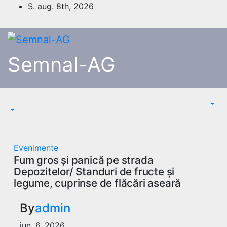
Skip
S. aug. 8th, 2026
to
content
Semnal-AG
Evenimente
Fum gros și panică pe strada
Depozitelor/ Standuri de fructe și
legume, cuprinse de flăcări aseară
By
admin
iun. 6, 2026