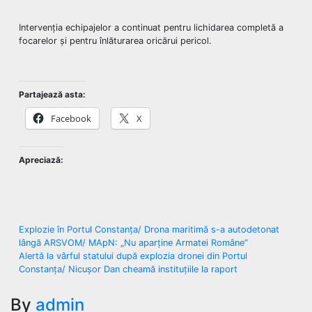
Intervenția echipajelor a continuat pentru lichidarea completă a
focarelor și pentru înlăturarea oricărui pericol.
Partajează asta:
Facebook
X
Apreciază:
Navigare
Explozie în Portul Constanța/ Drona maritimă s-a autodetonat
lângă ARSVOM/ MApN: „Nu aparține Armatei Române”
în
Alertă la vârful statului după explozia dronei din Portul
Constanța/ Nicușor Dan cheamă instituțiile la raport
articole
By
admin