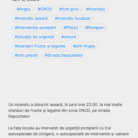
#Argeș
#CNCD
#fum gros
#Incendiu
#incendiu aseară
#incendiu localizat
#intervenție pompieri
#Pitești
#Pompieri
#situație de urgență
#smurd
#standuri fructe și legume
#știri Argeș
#stiri pitesti
#Strada Depozitelor
Un incendiu a izbucnit aseară, în jurul orei 22:00, la mai multe
standuri de fructe și legume din zona CNCD, pe strada
Depozitelor.
La fața locului au intervenit de urgență pompierii cu trei
autospeciale de stingere, o autospecială de intervenție și salvare