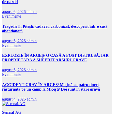
de partid
august 6, 2026
admin
Evenimente
Tragedie în Pitești: cadavru carbonizat, descoperit într-o casă
abandonată
august 6, 2026
admin
Evenimente
EXPLOZIE ÎN ARGEȘ/ O CASĂ A FOST DISTRUSĂ, IAR
PROPRIETARA A SUFERIT ARSURI GRAVE
august 6, 2026
admin
Evenimente
ACCIDENT GRAV ÎN ARGEȘ/ Mașină cu patru tineri,
răsturnată pe un câmp la Micești/ Doi sunt în stare gravă
august 4, 2026
admin
Semnal-AG