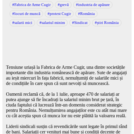
#Fabrica de Arme Cugir
#grevă
#industria de apărare
#locuri de muncă
#protest Cugir
#România
#salarii mici
#salariul minim
#Sindicat
#știri România
Tensiune uriașă la Fabrica de Arme Cugir, una dintre societățile
importante din industria românească de apărare. Sute de angajați
au ieșit miercuri în fața fabricii, nemulțumiți de salariile mici și
de condițiile în care spun că sunt nevoiți să muncească.
Oamenii reclamă că, de la 1 iulie, aproape 470 de salariați ar
putea ajunge să fie încadrați la salariul minim brut pe țară, în
ciuda faptului că lucrează într-un domeniu considerat strategic
pentru România. Nemulțumirea angajaților este cu atât mai mare
cu cât aceștia spun că munca lor nu este plătită la valoarea reală.
Liderii sindicali susțin că revendicările sunt legate în primul rând
de bani. Salariații cer venituri mai bune și condiții decente de