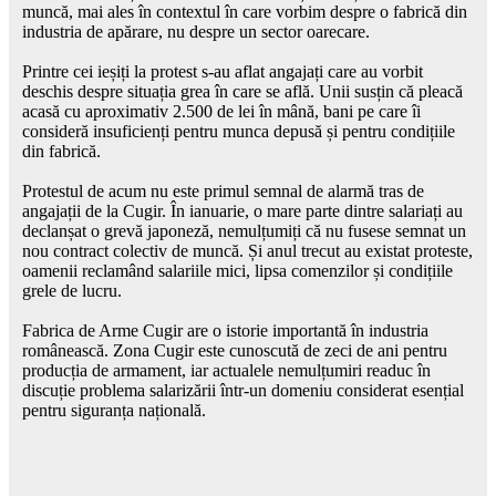
muncă, mai ales în contextul în care vorbim despre o fabrică din
industria de apărare, nu despre un sector oarecare.
Printre cei ieșiți la protest s-au aflat angajați care au vorbit
deschis despre situația grea în care se află. Unii susțin că pleacă
acasă cu aproximativ 2.500 de lei în mână, bani pe care îi
consideră insuficienți pentru munca depusă și pentru condițiile
din fabrică.
Protestul de acum nu este primul semnal de alarmă tras de
angajații de la Cugir. În ianuarie, o mare parte dintre salariați au
declanșat o grevă japoneză, nemulțumiți că nu fusese semnat un
nou contract colectiv de muncă. Și anul trecut au existat proteste,
oamenii reclamând salariile mici, lipsa comenzilor și condițiile
grele de lucru.
Fabrica de Arme Cugir are o istorie importantă în industria
românească. Zona Cugir este cunoscută de zeci de ani pentru
producția de armament, iar actualele nemulțumiri readuc în
discuție problema salarizării într-un domeniu considerat esențial
pentru siguranța națională.