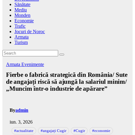
Sănătate
Mediu
Monden
Economie
Trafic
Jocuri de Noroc
Armata
Turism
Armata
Evenimente
Fierbe o fabrică strategică din România/ Sute
de angajați riscă să ajungă la salariul minim/
„Muncim într-o industrie de apărare”
By
admin
iun. 3, 2026
#actualitate
#angajați Cugir
#Cugir
#economie