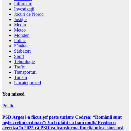
Informare
Investigații
Jocuri de Noroc
Justiție
Mediu
Meteo
Monden
Politic
Sănătate
Sărbatori
Sport
Tehnologie
Trafic
Transporturi
Turism
Uncategorized
You missed
Politic
PSD Argeș l-a făcut șef peste turism/ Codrea: “Românii sunt
niște cretini ordinari”/ Va fi plătit cu bani mulți/ Predescu
avertiza în 2025 că PSD va transforma funcția într-o sinecură