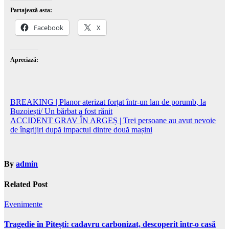
Partajează asta:
Facebook
X
Apreciază:
Navigare
BREAKING | Planor aterizat forțat într-un lan de porumb, la
Buzoiești/ Un bărbat a fost rănit
în
ACCIDENT GRAV ÎN ARGEȘ | Trei persoane au avut nevoie
articole
de îngrijiri după impactul dintre două mașini
By
admin
Related Post
Evenimente
Tragedie în Pitești: cadavru carbonizat, descoperit într-o casă