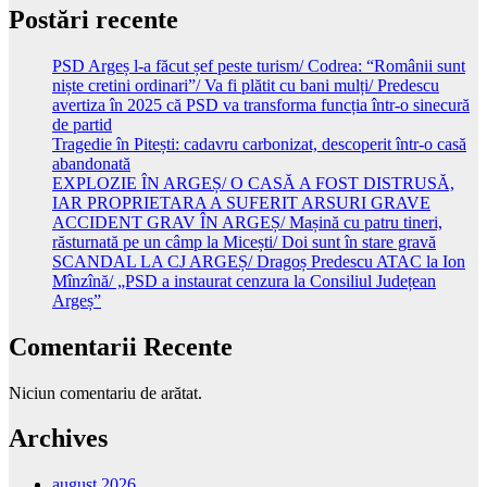
Postări recente
PSD Argeș l-a făcut șef peste turism/ Codrea: “Românii sunt
niște cretini ordinari”/ Va fi plătit cu bani mulți/ Predescu
avertiza în 2025 că PSD va transforma funcția într-o sinecură
de partid
Tragedie în Pitești: cadavru carbonizat, descoperit într-o casă
abandonată
EXPLOZIE ÎN ARGEȘ/ O CASĂ A FOST DISTRUSĂ,
IAR PROPRIETARA A SUFERIT ARSURI GRAVE
ACCIDENT GRAV ÎN ARGEȘ/ Mașină cu patru tineri,
răsturnată pe un câmp la Micești/ Doi sunt în stare gravă
SCANDAL LA CJ ARGEȘ/ Dragoș Predescu ATAC la Ion
Mînzînă/ „PSD a instaurat cenzura la Consiliul Județean
Argeș”
Comentarii Recente
Niciun comentariu de arătat.
Archives
august 2026