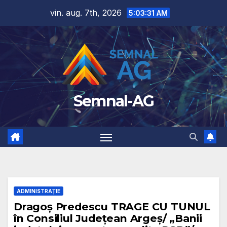
Skip
vin. aug. 7th, 2026
5:03:32 AM
to
content
Semnal-AG
ADMINISTRAȚIE
Dragoș Predescu TRAGE CU TUNUL
în Consiliul Județean Argeș/ „Banii