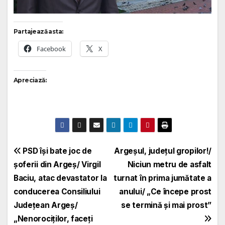
Partajează asta:
Facebook
X
Apreciază:
Navigare
PSD își bate joc de
Argeșul, județul gropilor!/
șoferii din Argeș/ Virgil
Niciun metru de asfalt
în
Baciu, atac devastator la
turnat în prima jumătate a
articole
conducerea Consiliului
anului/ „Ce începe prost
Județean Argeș/
se termină și mai prost”
„Nenorociților, faceți