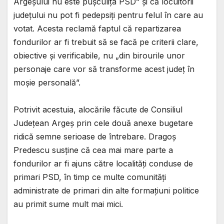
Argeșului nu este pușculița PSD” și că locuitorii
județului nu pot fi pedepsiți pentru felul în care au
votat. Acesta reclamă faptul că repartizarea
fondurilor ar fi trebuit să se facă pe criterii clare,
obiective și verificabile, nu „din birourile unor
personaje care vor să transforme acest județ în
moșie personală”.
Potrivit acestuia, alocările făcute de Consiliul
Județean Argeș prin cele două anexe bugetare
ridică semne serioase de întrebare. Dragoș
Predescu susține că cea mai mare parte a
fondurilor ar fi ajuns către localități conduse de
primari PSD, în timp ce multe comunități
administrate de primari din alte formațiuni politice
au primit sume mult mai mici.