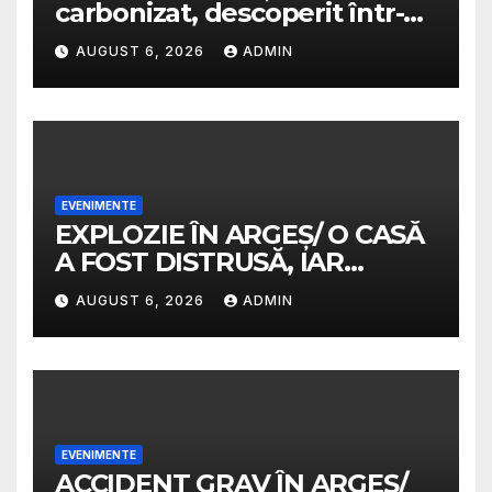
carbonizat, descoperit într-o
casă abandonată
AUGUST 6, 2026
ADMIN
EVENIMENTE
EXPLOZIE ÎN ARGEȘ/ O CASĂ
A FOST DISTRUSĂ, IAR
PROPRIETARA A SUFERIT
AUGUST 6, 2026
ADMIN
ARSURI GRAVE
EVENIMENTE
ACCIDENT GRAV ÎN ARGEȘ/