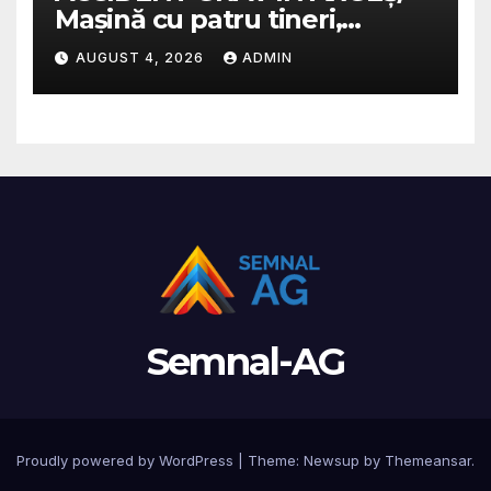
Mașină cu patru tineri,
răsturnată pe un câmp la
AUGUST 4, 2026
ADMIN
Micești/ Doi sunt în stare
gravă
Semnal-AG
Proudly powered by WordPress
|
Theme: Newsup by
Themeansar
.