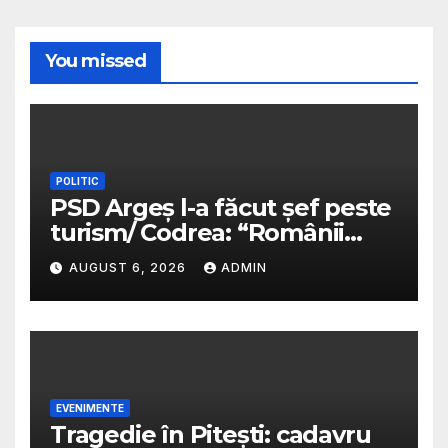
You missed
POLITIC
PSD Argeș l-a făcut șef peste
turism/ Codrea: “Românii
sunt niște cretini ordinari”/ Va
AUGUST 6, 2026
ADMIN
fi plătit cu bani mulți/
Predescu avertiza în 2025 că
PSD va transforma funcția
într-o sinecură de partid
EVENIMENTE
Tragedie în Pitești: cadavru