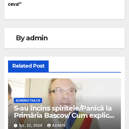
ceva!”
By
admin
Related Post
ADMINISTRAȚIE
S-au încins spiritele/Panică la
Primăria Bascov/ Cum explică
primarul investiția într-un
IUL. 22, 2026
ADMIN