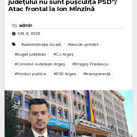
județului nu sunt pușculița PSD”/
Atac frontal la Ion Mînzînă
By
admin
IUN. 9, 2026
#administrație locală
#alocări primării
#buget județean
#CJ Argeș
#Consiliul Județean Argeș
#Dragoș Predescu
#fonduri publice
#PSD Argeș
#transparență