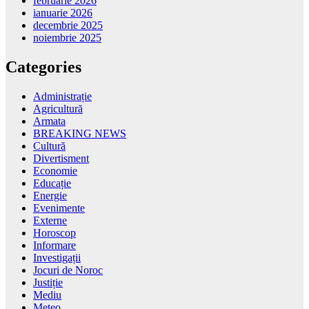
februarie 2026
ianuarie 2026
decembrie 2025
noiembrie 2025
Categories
Administrație
Agricultură
Armata
BREAKING NEWS
Cultură
Divertisment
Economie
Educație
Energie
Evenimente
Externe
Horoscop
Informare
Investigații
Jocuri de Noroc
Justiție
Mediu
Meteo