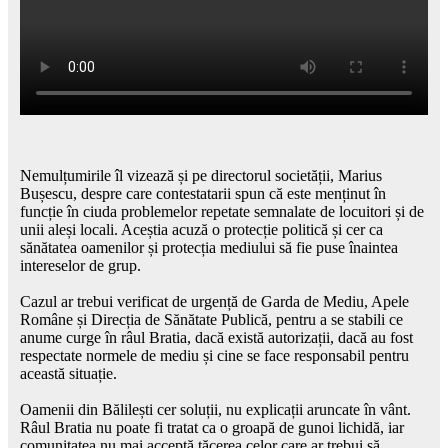
Nemulțumirile îl vizează și pe directorul societății, Marius
Bușescu, despre care contestatarii spun că este menținut în
funcție în ciuda problemelor repetate semnalate de locuitori și de
unii aleși locali. Aceștia acuză o protecție politică și cer ca
sănătatea oamenilor și protecția mediului să fie puse înaintea
intereselor de grup.
Cazul ar trebui verificat de urgență de Garda de Mediu, Apele
Române și Direcția de Sănătate Publică, pentru a se stabili ce
anume curge în râul Bratia, dacă există autorizații, dacă au fost
respectate normele de mediu și cine se face responsabil pentru
această situație.
Oamenii din Bălilești cer soluții, nu explicații aruncate în vânt.
Râul Bratia nu poate fi tratat ca o groapă de gunoi lichidă, iar
comunitatea nu mai acceptă tăcerea celor care ar trebui să