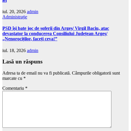
lei
iul. 20, 2026
admin
Administrație
PSD își bate joc de șoferii din Argeș/ Virgil Baciu, atac
devastator la conducerea Consiliului Județean Argeș/
„Nenorociților, faceți ceva!”
iul. 18, 2026
admin
Lasă un răspuns
Adresa ta de email nu va fi publicată.
Câmpurile obligatorii sunt
marcate cu
*
Comentariu
*