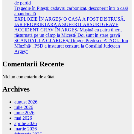
de partid
Tragedie în Pitești: cadavru carbonizat, descoperit într-o casă
abandonată
EXPLOZIE ÎN ARGEȘ/ O CASĂ A FOST DISTRUSĂ,
IAR PROPRIETARA A SUFERIT ARSURI GRAVE
ACCIDENT GRAV ÎN ARGEȘ/ Mașină cu patru tineri,
răsturnată pe un câmp la Micești/ Doi sunt în stare gravă
SCANDAL LA CJ ARGEȘ/ Dragoș Predescu ATAC la Ion
Mînzînă/ „PSD a instaurat cenzura la Consiliul Județean
Argeș”
Comentarii Recente
Niciun comentariu de arătat.
Archives
august 2026
iulie 2026
iunie 2026
mai 2026
aprilie 2026
martie 2026