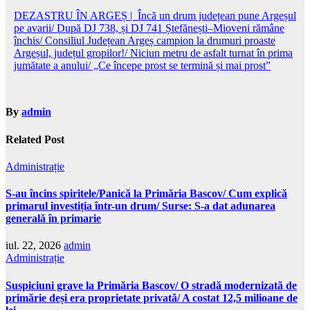
Navigare
DEZASTRU ÎN ARGEȘ | Încă un drum județean pune Argeșul
pe avarii/ După DJ 738, și DJ 741 Ștefănești–Mioveni rămâne
în
închis/ Consiliul Județean Argeș campion la drumuri proaste
articole
Argeșul, județul gropilor!/ Niciun metru de asfalt turnat în prima
jumătate a anului/ „Ce începe prost se termină și mai prost”
By
admin
Related Post
Administrație
S-au încins spiritele/Panică la Primăria Bascov/ Cum explică
primarul investiția într-un drum/ Surse: S-a dat adunarea
generală în primarie
iul. 22, 2026
admin
Administrație
Suspiciuni grave la Primăria Bascov/ O stradă modernizată de
primărie deși era proprietate privată/ A costat 12,5 milioane de