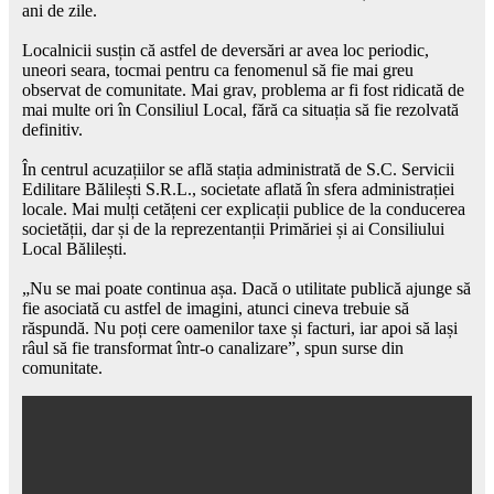
ani de zile.
Localnicii susțin că astfel de deversări ar avea loc periodic,
uneori seara, tocmai pentru ca fenomenul să fie mai greu
observat de comunitate. Mai grav, problema ar fi fost ridicată de
mai multe ori în Consiliul Local, fără ca situația să fie rezolvată
definitiv.
În centrul acuzațiilor se află stația administrată de S.C. Servicii
Edilitare Bălilești S.R.L., societate aflată în sfera administrației
locale. Mai mulți cetățeni cer explicații publice de la conducerea
societății, dar și de la reprezentanții Primăriei și ai Consiliului
Local Bălilești.
„Nu se mai poate continua așa. Dacă o utilitate publică ajunge să
fie asociată cu astfel de imagini, atunci cineva trebuie să
răspundă. Nu poți cere oamenilor taxe și facturi, iar apoi să lași
râul să fie transformat într-o canalizare”, spun surse din
comunitate.