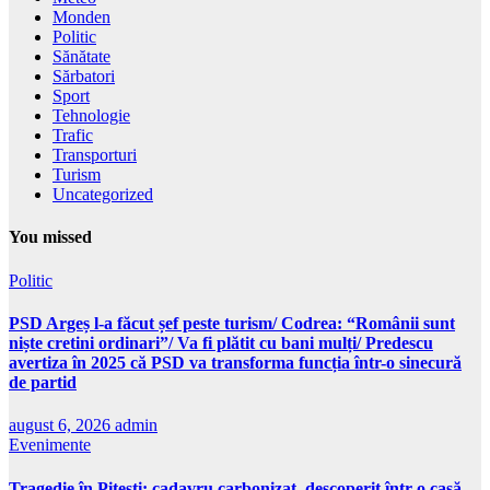
Monden
Politic
Sănătate
Sărbatori
Sport
Tehnologie
Trafic
Transporturi
Turism
Uncategorized
You missed
Politic
PSD Argeș l-a făcut șef peste turism/ Codrea: “Românii sunt
niște cretini ordinari”/ Va fi plătit cu bani mulți/ Predescu
avertiza în 2025 că PSD va transforma funcția într-o sinecură
de partid
august 6, 2026
admin
Evenimente
Tragedie în Pitești: cadavru carbonizat, descoperit într-o casă