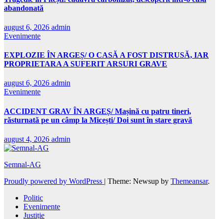
abandonată
august 6, 2026
admin
Evenimente
EXPLOZIE ÎN ARGEȘ/ O CASĂ A FOST DISTRUSĂ, IAR
PROPRIETARA A SUFERIT ARSURI GRAVE
august 6, 2026
admin
Evenimente
ACCIDENT GRAV ÎN ARGEȘ/ Mașină cu patru tineri,
răsturnată pe un câmp la Micești/ Doi sunt în stare gravă
august 4, 2026
admin
Semnal-AG
Proudly powered by WordPress
|
Theme: Newsup by
Themeansar
.
Politic
Evenimente
Justiție