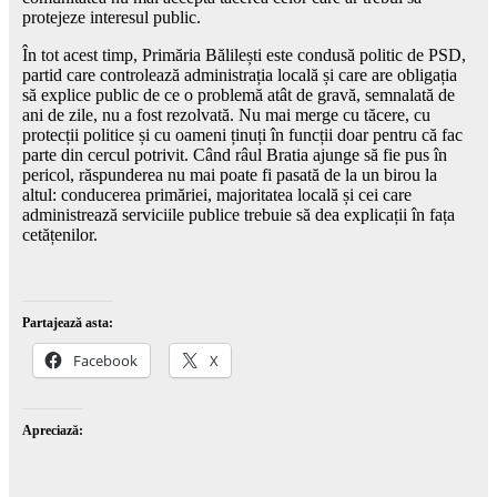
protejeze interesul public.
În tot acest timp, Primăria Bălilești este condusă politic de PSD,
partid care controlează administrația locală și care are obligația
să explice public de ce o problemă atât de gravă, semnalată de
ani de zile, nu a fost rezolvată. Nu mai merge cu tăcere, cu
protecții politice și cu oameni ținuți în funcții doar pentru că fac
parte din cercul potrivit. Când râul Bratia ajunge să fie pus în
pericol, răspunderea nu mai poate fi pasată de la un birou la
altul: conducerea primăriei, majoritatea locală și cei care
administrează serviciile publice trebuie să dea explicații în fața
cetățenilor.
Partajează asta:
Facebook
X
Apreciază: