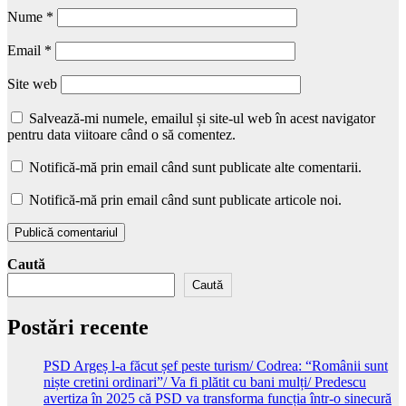
Nume
*
Email
*
Site web
Salvează-mi numele, emailul și site-ul web în acest navigator
pentru data viitoare când o să comentez.
Notifică-mă prin email când sunt publicate alte comentarii.
Notifică-mă prin email când sunt publicate articole noi.
Caută
Caută
Postări recente
PSD Argeș l-a făcut șef peste turism/ Codrea: “Românii sunt
niște cretini ordinari”/ Va fi plătit cu bani mulți/ Predescu
avertiza în 2025 că PSD va transforma funcția într-o sinecură