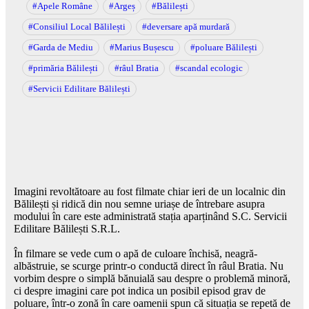
#Apele Române
#Argeș
#Bălilești
#Consiliul Local Bălilești
#deversare apă murdară
#Garda de Mediu
#Marius Bușescu
#poluare Bălilești
#primăria Bălilești
#râul Bratia
#scandal ecologic
#Servicii Edilitare Bălilești
Imagini revoltătoare au fost filmate chiar ieri de un localnic din
Bălilești și ridică din nou semne uriașe de întrebare asupra
modului în care este administrată stația aparținând S.C. Servicii
Edilitare Bălilești S.R.L.
În filmare se vede cum o apă de culoare închisă, neagră-
albăstruie, se scurge printr-o conductă direct în râul Bratia. Nu
vorbim despre o simplă bănuială sau despre o problemă minoră,
ci despre imagini care pot indica un posibil episod grav de
poluare, într-o zonă în care oamenii spun că situația se repetă de