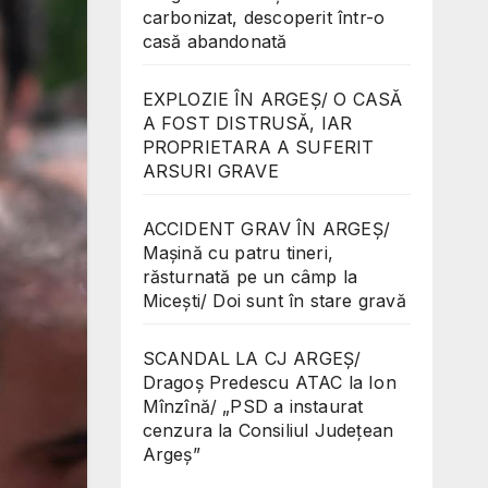
carbonizat, descoperit într-o
casă abandonată
EXPLOZIE ÎN ARGEȘ/ O CASĂ
A FOST DISTRUSĂ, IAR
PROPRIETARA A SUFERIT
ARSURI GRAVE
ACCIDENT GRAV ÎN ARGEȘ/
Mașină cu patru tineri,
răsturnată pe un câmp la
Micești/ Doi sunt în stare gravă
SCANDAL LA CJ ARGEȘ/
Dragoș Predescu ATAC la Ion
Mînzînă/ „PSD a instaurat
cenzura la Consiliul Județean
Argeș”