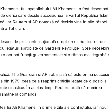
 Khamenei, fiul ayatollahului Ali Khamenei, a fost desemnat
e clerici care decide succesiunea la vârful Republicii Islam
ă, iar Reuters și AP notează că decizia vine în plin război
entru Teheran.
escris de presa internațională drept un cleric discret, cu
i cu legături apropiate de Gardienii Revoluției. Spre deosebir
, nu a ocupat funcții guvernamentale și a rămas mai degrabă
bolică. The Guardian și AP subliniază că este prima succes
că din 1979, ceea ce a reaprins criticile legate de o posibilă
nte dinastice. În același timp, Reuters arată că numirea
i rămâne la comandă.
 lui Ali Khamenei în primele zile ale conflictului, iar noul 