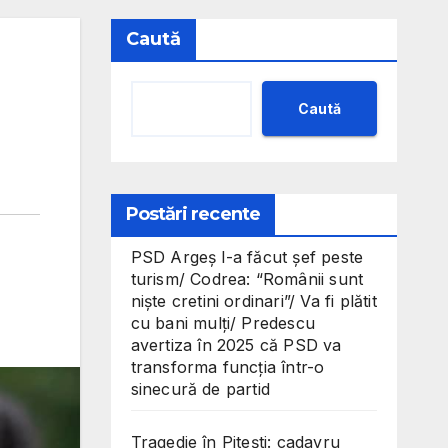
Caută
Caută
Postări recente
PSD Argeș l-a făcut șef peste
turism/ Codrea: “Românii sunt
niște cretini ordinari”/ Va fi plătit
cu bani mulți/ Predescu
avertiza în 2025 că PSD va
transforma funcția într-o
sinecură de partid
Tragedie în Pitești: cadavru