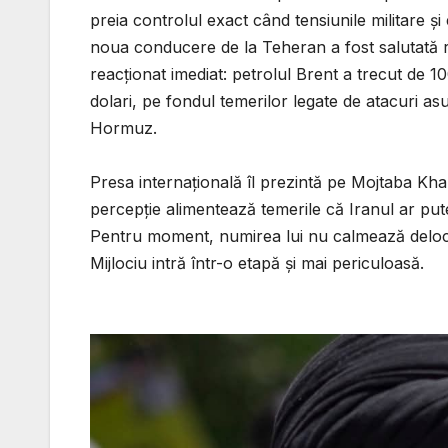
preia controlul exact când tensiunile militare ș
noua conducere de la Teheran a fost salutată rap
reacționat imediat: petrolul Brent a trecut de 10
dolari, pe fondul temerilor legate de atacuri as
Hormuz.
Presa internațională îl prezintă pe Mojtaba Kha
percepție alimentează temerile că Iranul ar putea 
Pentru moment, numirea lui nu calmează deloc 
Mijlociu intră într-o etapă și mai periculoasă.