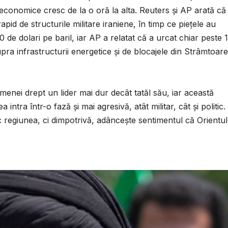
i economice cresc de la o oră la alta. Reuters și AP arată că
id de structurile militare iraniene, în timp ce piețele au
0 de dolari pe baril, iar AP a relatat că a urcat chiar peste 
upra infrastructurii energetice și de blocajele din Strâmtoar
menei drept un lider mai dur decât tatăl său, iar această
intra într-o fază și mai agresivă, atât militar, cât și politic.
regiunea, ci dimpotrivă, adâncește sentimentul că Orientul