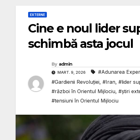
EXTERNE
Cine e noul lider s
schimbă asta jocul
By
admin
#Adunarea Experț
MART. 9, 2026
#Gardienii Revoluției
,
#Iran
,
#lider s
#război în Orientul Mijlociu
,
#știri ex
#tensiuni în Orientul Mijlociu