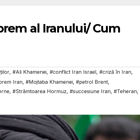
uprem al Iranului/ Cum
ilor
,
#Ali Khamenei
,
#conflict Iran Israel
,
#criză în Iran
,
uprem Iran
,
#Mojtaba Khamenei
,
#petrol Brent
,
terne
,
#Strâmtoarea Hormuz
,
#succesiune Iran
,
#Teheran
,