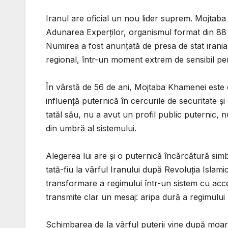
Iranul are oficial un nou lider suprem. Mojtaba
Adunarea Experților, organismul format din 88 d
Numirea a fost anunțată de presa de stat iranian
regional, într-un moment extrem de sensibil p
În vârstă de 56 de ani, Mojtaba Khamenei este d
influență puternică în cercurile de securitate ș
tatăl său, nu a avut un profil public puternic
din umbră al sistemului.
Alegerea lui are și o puternică încărcătură sim
tată-fiu la vârful Iranului după Revoluția Islami
transformare a regimului într-un sistem cu acce
transmite clar un mesaj: aripa dură a regimulu
Schimbarea de la vârful puterii vine după moartea