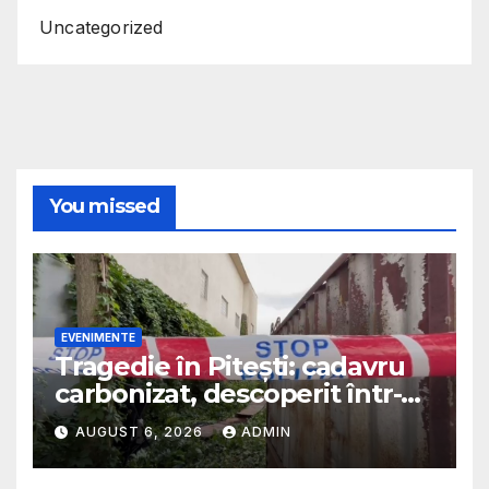
Uncategorized
You missed
EVENIMENTE
Tragedie în Pitești: cadavru
carbonizat, descoperit într-o
casă abandonată
AUGUST 6, 2026
ADMIN