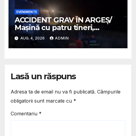
EVENIMENTE
ACCIDENT GRAV ÎN ARGEȘ/
Mașină cu patru tineri,
răsturnată pe un câmp la
AUG. 4, 2026
ADMIN
Micești/ Doi sunt în stare
gravă
Lasă un răspuns
Adresa ta de email nu va fi publicată.
Câmpurile
obligatorii sunt marcate cu
*
Comentariu
*