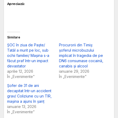
Apreciază:
Similare
ȘOC în ziua de Paște/
Procurorii din Timiș:
Tatăl a murit pe loc, sub
șoferul microbuzului
ochii familiei/ Mașina s-a
implicat în tragedia de pe
făcut praf într-un impact
DN6 consumase cocaină,
devastator
canabis și alcool
aprilie 12, 2026
ianuarie 29, 2026
În „Evenimente”
În „Evenimente”
Șofer de 31 de ani
decapitat într-un accident
grav/ Coliziune cu un TIR,
mașina a ajuns în șanț
ianuarie 13, 2026
În „Evenimente”