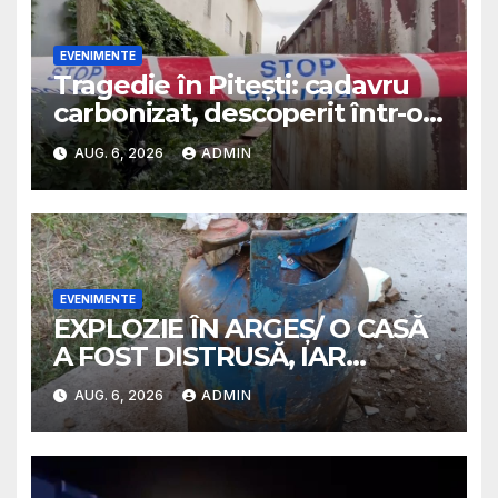
EVENIMENTE
Tragedie în Pitești: cadavru
carbonizat, descoperit într-o
casă abandonată
AUG. 6, 2026
ADMIN
EVENIMENTE
EXPLOZIE ÎN ARGEȘ/ O CASĂ
A FOST DISTRUSĂ, IAR
PROPRIETARA A SUFERIT
AUG. 6, 2026
ADMIN
ARSURI GRAVE