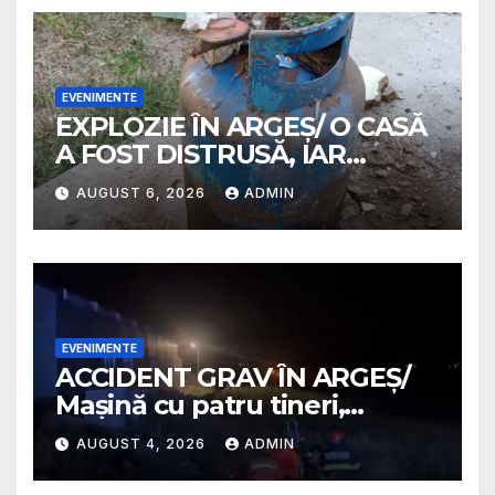
EVENIMENTE
EXPLOZIE ÎN ARGEȘ/ O CASĂ
A FOST DISTRUSĂ, IAR
PROPRIETARA A SUFERIT
AUGUST 6, 2026
ADMIN
ARSURI GRAVE
EVENIMENTE
ACCIDENT GRAV ÎN ARGEȘ/
Mașină cu patru tineri,
răsturnată pe un câmp la
AUGUST 4, 2026
ADMIN
Micești/ Doi sunt în stare
gravă