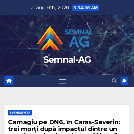
Skip
J. aug. 6th, 2026
8:34:37 AM
to
content
Semnal-AG
EVENIMENTE
Carnagiu pe DN6, în Caraș-Severin:
trei morți după impactul dintre un