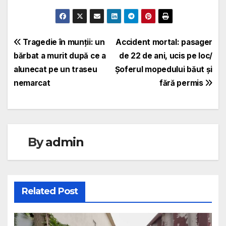
Navigare
Tragedie în munții: un
Accident mortal: pasager
bărbat a murit după ce a
de 22 de ani, ucis pe loc/
în
alunecat pe un traseu
Șoferul mopedului băut și
articole
nemarcat
fără permis
By
admin
Related Post