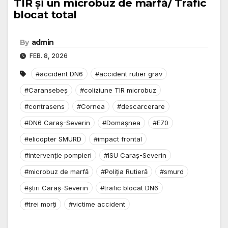
TIR și un microbuz de marfă/ Trafic
blocat total
By
admin
FEB. 8, 2026
#accident DN6
#accident rutier grav
#Caransebeș
#coliziune TIR microbuz
#contrasens
#Cornea
#descarcerare
#DN6 Caraș-Severin
#Domașnea
#E70
#elicopter SMURD
#impact frontal
#intervenție pompieri
#ISU Caraș-Severin
#microbuz de marfă
#Poliția Rutieră
#smurd
#știri Caraș-Severin
#trafic blocat DN6
#trei morți
#victime accident