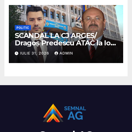
POLITIC
SCANDAL LA CJ ARGEȘ/
Dragoș Predescu ATAC la Ion
Mînzînă/ „PSD a instaurat
IULIE 31, 2026
ADMIN
cenzura la Consiliul Județean
Argeș”