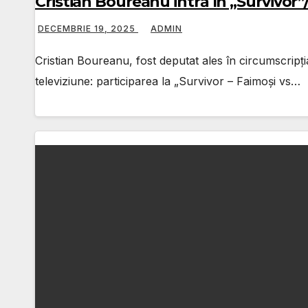
Cristian Boureanu intră în „Survivo
DECEMBRIE 19, 2025
ADMIN
Cristian Boureanu, fost deputat ales în circumscripți
televiziune: participarea la „Survivor – Faimoși vs…