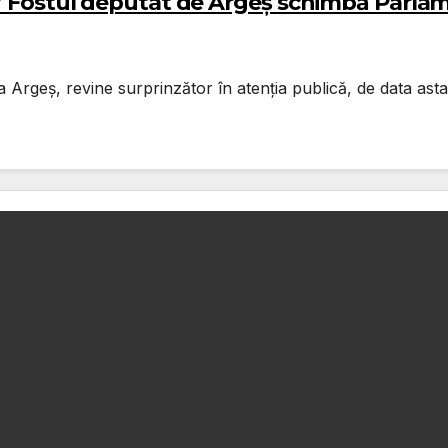
r”/ Fostul deputat de Argeș schimbă Parl
a Argeș, revine surprinzător în atenția publică, de data asta