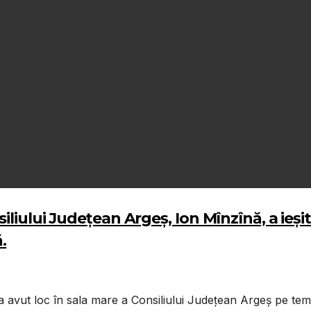
liului Județean Argeș, Ion Mînzînă, a ieșit 
.
 a avut loc în sala mare a Consiliului Județean Argeș pe tema 