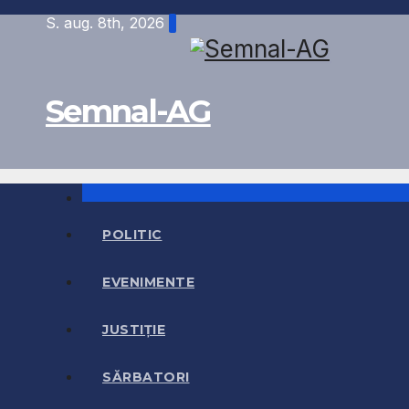
Skip
S. aug. 8th, 2026
to
content
Semnal-AG
POLITIC
EVENIMENTE
JUSTIȚIE
SĂRBATORI