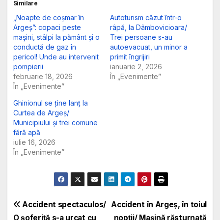
Similare
„Noapte de coșmar în
Autoturism căzut într-o
Argeș”: copaci peste
râpă, la Dâmbovicioara/
mașini, stâlpi la pământ și o
Trei persoane s-au
conductă de gaz în
autoevacuat, un minor a
pericol! Unde au intervenit
primit îngrijiri
pompierii
ianuarie 2, 2026
februarie 18, 2026
În „Evenimente”
În „Evenimente”
Ghinionul se ține lanț la
Curtea de Argeș/
Municipiului și trei comune
fără apă
iulie 16, 2026
În „Evenimente”
Navigare
Accident spectaculos/
Accident în Argeș, în toiul
O șoferiță s-a urcat cu
nopții/ Mașină răsturnată