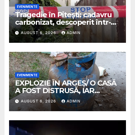
EVENIMENTE
Tragedie în Pitești: cadavru
carbonizat, descoperit într-o
casă abandonată
AUGUST 6, 2026
ADMIN
EVENIMENTE
EXPLOZIE ÎN ARGEȘ/ O CASĂ
A FOST DISTRUSĂ, IAR
PROPRIETARA A SUFERIT
AUGUST 6, 2026
ADMIN
ARSURI GRAVE