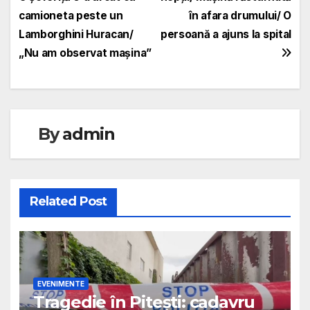
în
camioneta peste un
în afara drumului/ O
articole
Lamborghini Huracan/
persoană a ajuns la spital
„Nu am observat mașina”
By
admin
Related Post
EVENIMENTE
Tragedie în Pitești: cadavru