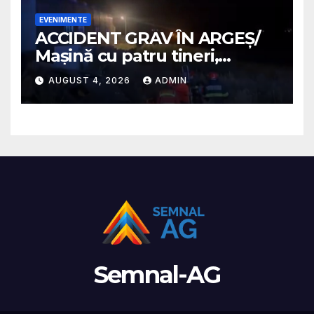
EVENIMENTE
ACCIDENT GRAV ÎN ARGEȘ/
Mașină cu patru tineri,
răsturnată pe un câmp la
AUGUST 4, 2026
ADMIN
Micești/ Doi sunt în stare
gravă
Semnal-AG