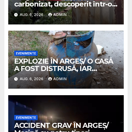
carbonizat, descoperit într-o
casă abandonată
AUG. 6, 2026
ADMIN
EVENIMENTE
EXPLOZIE ÎN ARGEȘ/ O CASĂ
A FOST DISTRUSĂ, IAR
PROPRIETARA A SUFERIT
AUG. 6, 2026
ADMIN
ARSURI GRAVE
EVENIMENTE
ACCIDENT GRAV ÎN ARGEȘ/