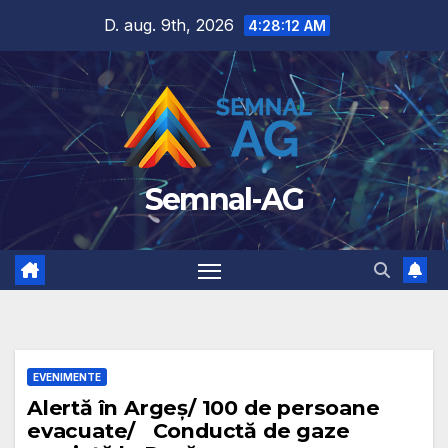
Skip
D. aug. 9th, 2026
4:28:13 AM
to
content
Semnal-AG
EVENIMENTE
Alertă în Argeș/ 100 de persoane
evacuate/ Conductă de gaze