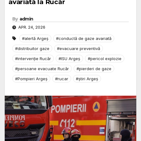
avariată la Rucăr
By
admin
APR. 24, 2026
#alertă Argeș
#conductă de gaze avariată
#distribuitor gaze
#evacuare preventivă
#intervenție Rucăr
#ISU Argeș
#pericol explozie
#persoane evacuate Rucăr
#pierderi de gaze
#Pompieri Argeș
#rucar
#știri Argeș