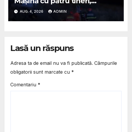
Mașină cu patru tineri,
răsturnată pe un câmp la
AUG. 4, 2026
ADMIN
Micești/ Doi sunt în stare
gravă
Lasă un răspuns
Adresa ta de email nu va fi publicată.
Câmpurile
obligatorii sunt marcate cu
*
Comentariu
*