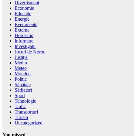
Divertisment
Economie
Educație
Energie
Evenimente
Externe
Horoscop
Informare
Investigații
Jocuri de Noroc
Justiție
Mediu
Meteo
Monden
Politic
Sănătate
Sărbatori
Sport
Tehnologie
Trafic
Transporturi
Turism
Uncategorized
You missed