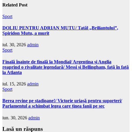
Related Post
Sport
DOLIU PENTRU ADRIAN MUTU/ Tatăl „Briliantului”,
Spiridon Mutu, a murit
iul. 30, 2026
admin
Sport
Finală înainte de finală la Mondial/ Argentina și Anglia
reaprind o rivalitate legendară/ Messi și Bellingham, față în față
la Atlanta
iul. 15, 2026
admin
Sport
Berea revine pe stadioane!/ Victorie uriașă pentru suporteri/
Parlamentul a schimbat legea care ținea fanii pe sec
iun. 30, 2026
admin
Lasă un răspuns