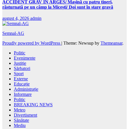
ACCIDENT GRAV ÎN ARGEȘ/ Mașină cu patru tineri,
răsturnată pe un câmp la Micești/ Doi sunt în stare gravă
august 4, 2026
admin
Semnal-AG
Proudly powered by WordPress
|
Theme: Newsup by
Themeansar
.
Politic
Evenimente
Justiție
Sărbatori
Sport
Externe
Educație
Administrație
Informare
Politic
BREAKING NEWS
Meteo
Divertisment
Sănătate
Mediu