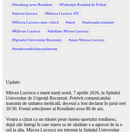
#breaking news România
#Federația Română de Fotbal
#mircea lucescu
#Mircea Lucescu ATI
#Mircea Lucescu stare critică
#mort
#nationala romaniei
#Răzvan Lucescu
#sănătate Mircea Lucescu
#Spitalul Universitar București
#stare Mircea Lucescu
#tromboembolism pulmonar
Update:
Mircea Lucescu a murit marți seară, 7 aprilie 2026, la Spitalul
Universitar de Urgență București. Potrivit comunicatului
transmis de unitatea medicală, decesul a fost declarat în jurul orei
20:30. Fostul selecționer al României avea 80 de ani.
Vestea a căzut ca un trăsnet peste lumea sportului românesc,
după zile întregi în care starea sa de sănătate s-a agravat de la o
oră la alta. Mircea Lucescu era internat la Spitalul Universitar