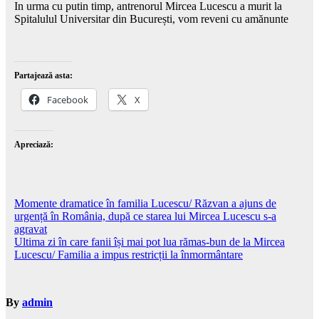
In urma cu putin timp, antrenorul Mircea Lucescu a murit la
Spitalulul Universitar din București, vom reveni cu amănunte
Partajează asta:
Facebook
X
Apreciază:
Navigare
Momente dramatice în familia Lucescu/ Răzvan a ajuns de
urgență în România, după ce starea lui Mircea Lucescu s-a
în
agravat
articole
Ultima zi în care fanii își mai pot lua rămas-bun de la Mircea
Lucescu/ Familia a impus restricții la înmormântare
By
admin