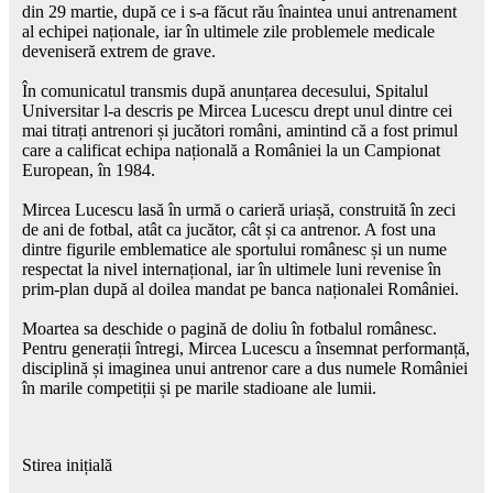
din 29 martie, după ce i s-a făcut rău înaintea unui antrenament
al echipei naționale, iar în ultimele zile problemele medicale
deveniseră extrem de grave.
În comunicatul transmis după anunțarea decesului, Spitalul
Universitar l-a descris pe Mircea Lucescu drept unul dintre cei
mai titrați antrenori și jucători români, amintind că a fost primul
care a calificat echipa națională a României la un Campionat
European, în 1984.
Mircea Lucescu lasă în urmă o carieră uriașă, construită în zeci
de ani de fotbal, atât ca jucător, cât și ca antrenor. A fost una
dintre figurile emblematice ale sportului românesc și un nume
respectat la nivel internațional, iar în ultimele luni revenise în
prim-plan după al doilea mandat pe banca naționalei României.
Moartea sa deschide o pagină de doliu în fotbalul românesc.
Pentru generații întregi, Mircea Lucescu a însemnat performanță,
disciplină și imaginea unui antrenor care a dus numele României
în marile competiții și pe marile stadioane ale lumii.
Stirea inițială