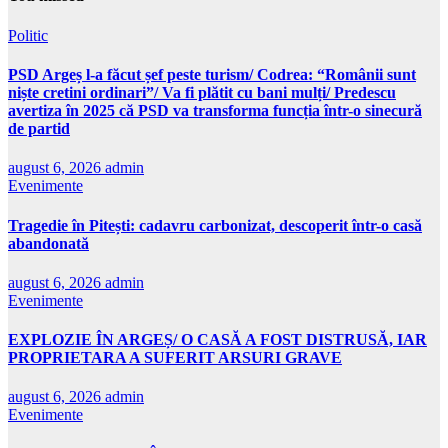
Politic
PSD Argeș l-a făcut șef peste turism/ Codrea: “Românii sunt
niște cretini ordinari”/ Va fi plătit cu bani mulți/ Predescu
avertiza în 2025 că PSD va transforma funcția într-o sinecură
de partid
august 6, 2026
admin
Evenimente
Tragedie în Pitești: cadavru carbonizat, descoperit într-o casă
abandonată
august 6, 2026
admin
Evenimente
EXPLOZIE ÎN ARGEȘ/ O CASĂ A FOST DISTRUSĂ, IAR
PROPRIETARA A SUFERIT ARSURI GRAVE
august 6, 2026
admin
Evenimente