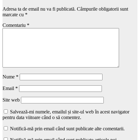
Adresa ta de email nu va fi publicată.
Câmpurile obligatorii sunt
marcate cu
*
Comentariu
*
Nume
*
Email
*
Site web
Salvează-mi numele, emailul și site-ul web în acest navigator
pentru data viitoare când o să comentez.
Notifică-mă prin email când sunt publicate alte comentarii.
Notifică-mă prin email când sunt publicate articole noi.