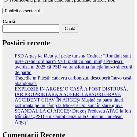
Caută
Caută
Postări recente
PSD Argeș l-a făcut șef peste turism/ Codrea: “Românii sunt
niște cretini ordinari”/ Va fi plătit cu bani mulți/ Predescu
avertiza în 2025 că PSD va transforma funcția într-o sinecură
de partid
Tragedie în Pitești: cadavru carbonizat, descoperit într-o casă
abandonată
EXPLOZIE ÎN ARGEȘ/ O CASĂ A FOST DISTRUSĂ,
IAR PROPRIETARA A SUFERIT ARSURI GRAVE
ACCIDENT GRAV ÎN ARGEȘ/ Mașină cu patru tineri,
răsturnată pe un câmp la Micești/ Doi sunt în stare gravă
SCANDAL LA CJ ARGEȘ/ Dragoș Predescu ATAC la Ion
Mînzînă/ „PSD a instaurat cenzura la Consiliul Județean
Argeș”
Comentarii Recente