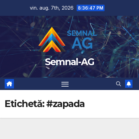
Skip
vin. aug. 7th, 2026
8:36:48 PM
to
content
Semnal-AG
Etichetă:
#zapada