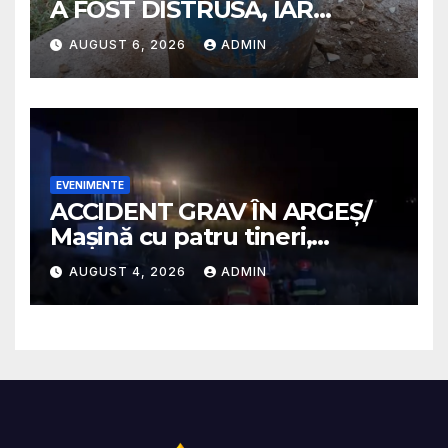
A FOST DISTRUSĂ, IAR
PROPRIETARA A SUFERIT
AUGUST 6, 2026
ADMIN
ARSURI GRAVE
EVENIMENTE
ACCIDENT GRAV ÎN ARGEȘ/
Mașină cu patru tineri,
răsturnată pe un câmp la
AUGUST 4, 2026
ADMIN
Micești/ Doi sunt în stare
gravă