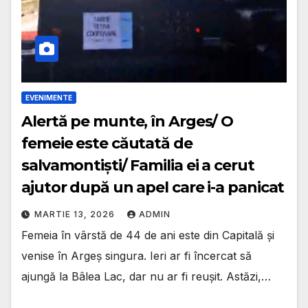
EVENIMENTE
Alertă pe munte, în Arges/ O
femeie este căutată de
salvamontiști/ Familia ei a cerut
ajutor după un apel care i-a panicat
MARTIE 13, 2026
ADMIN
Femeia în vârstă de 44 de ani este din Capitală și
venise în Argeș singura. Ieri ar fi încercat să
ajungă la Bâlea Lac, dar nu ar fi reușit. Astăzi,…