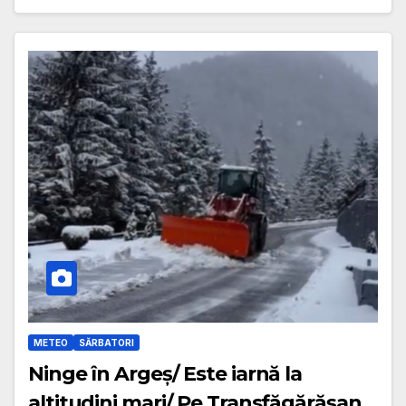
METEO
SĂRBATORI
Ninge în Argeș/ Este iarnă la
altitudini mari/ Pe Transfăgărășan