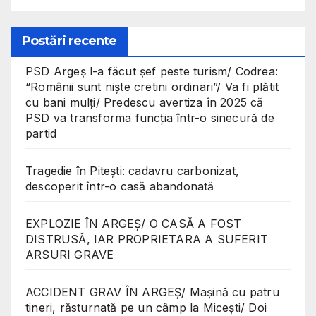
Postări recente
PSD Argeș l-a făcut șef peste turism/ Codrea:
“Românii sunt niște cretini ordinari”/ Va fi plătit
cu bani mulți/ Predescu avertiza în 2025 că
PSD va transforma funcția într-o sinecură de
partid
Tragedie în Pitești: cadavru carbonizat,
descoperit într-o casă abandonată
EXPLOZIE ÎN ARGEȘ/ O CASĂ A FOST
DISTRUSĂ, IAR PROPRIETARA A SUFERIT
ARSURI GRAVE
ACCIDENT GRAV ÎN ARGEȘ/ Mașină cu patru
tineri, răsturnată pe un câmp la Micești/ Doi