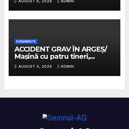
AUGUST 6, 2026
ADMIN
ARSURI GRAVE
EVENIMENTE
ACCIDENT GRAV ÎN ARGEȘ/
Mașină cu patru tineri,
răsturnată pe un câmp la
AUGUST 4, 2026
ADMIN
Micești/ Doi sunt în stare
gravă