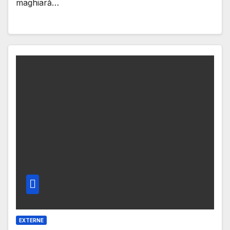
maghiară…
EXTERNE