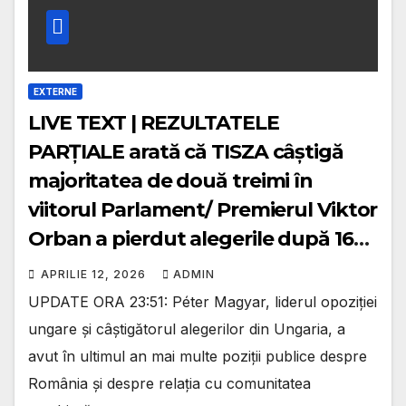
EXTERNE
LIVE TEXT | REZULTATELE
PARȚIALE arată că TISZA câștigă
majoritatea de două treimi în
viitorul Parlament/ Premierul Viktor
Orban a pierdut alegerile după 16
ani/ Liderul TISZA, Peter Magyar:
APRILIE 12, 2026
ADMIN
Maghiarii au scris din nou istorie/
UPDATE ORA 23:51: Péter Magyar, liderul opoziției
Premierul Ungariei, Viktor Orban își
ungare și câștigătorul alegerilor din Ungaria, a
recunoaște înfrângerea
avut în ultimul an mai multe poziții publice despre
România și despre relația cu comunitatea