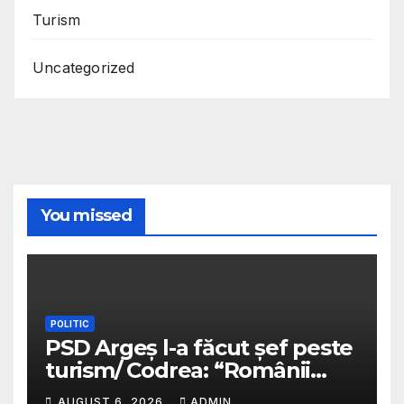
Turism
Uncategorized
You missed
POLITIC
PSD Argeș l-a făcut șef peste
turism/ Codrea: “Românii
sunt niște cretini ordinari”/ Va
AUGUST 6, 2026
ADMIN