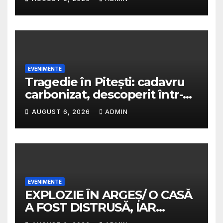
fi plătit cu bani mulți/
Predescu avertiza în 2025 că
PSD va transforma funcția
într-o sinecură de partid
EVENIMENTE
Tragedie în Pitești: cadavru
carbonizat, descoperit într-o
casă abandonată
AUGUST 6, 2026
ADMIN
EVENIMENTE
EXPLOZIE ÎN ARGEȘ/ O CASĂ
A FOST DISTRUSĂ, IAR
PROPRIETARA A SUFERIT