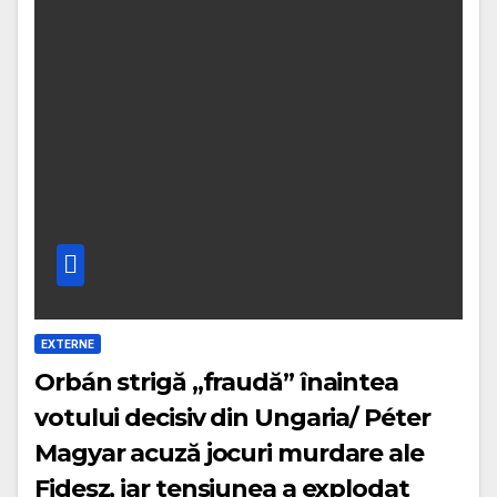
EXTERNE
Orbán strigă „fraudă” înaintea
votului decisiv din Ungaria/ Péter
Magyar acuză jocuri murdare ale
Fidesz, iar tensiunea a explodat