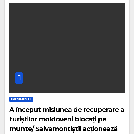
EVENIMENTE
A început misiunea de recuperare a
turiștilor moldoveni blocați pe
munte/ Salvamontiștii acționează