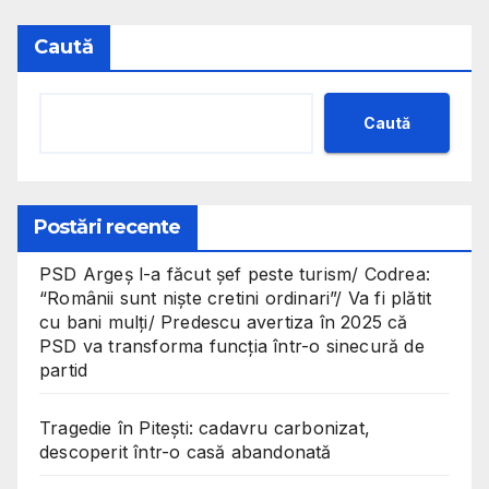
Caută
Caută
Postări recente
PSD Argeș l-a făcut șef peste turism/ Codrea:
“Românii sunt niște cretini ordinari”/ Va fi plătit
cu bani mulți/ Predescu avertiza în 2025 că
PSD va transforma funcția într-o sinecură de
partid
Tragedie în Pitești: cadavru carbonizat,
descoperit într-o casă abandonată