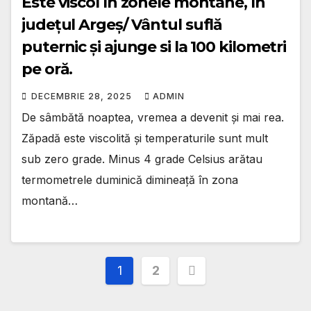
Este viscol în zonele montane, în
județul Argeș/ Vântul suflă
puternic și ajunge si la 100 kilometri
pe oră.
DECEMBRIE 28, 2025
ADMIN
De sâmbătă noaptea, vremea a devenit și mai rea.
Zăpadă este viscolită și temperaturile sunt mult
sub zero grade. Minus 4 grade Celsius arătau
termometrele duminică dimineață în zona
montană…
Paginație
1
2
articole