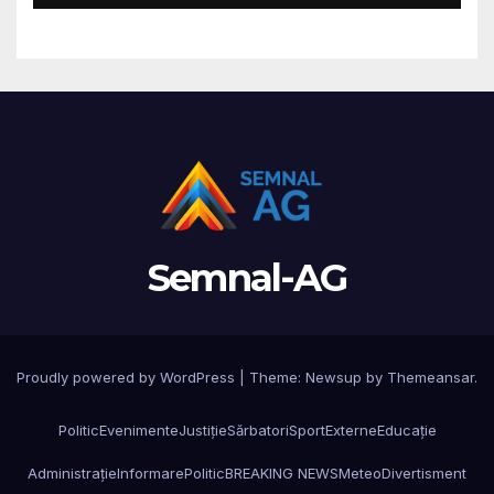
gravă
Semnal-AG
Proudly powered by WordPress
|
Theme: Newsup by
Themeansar
.
Politic
Evenimente
Justiție
Sărbatori
Sport
Externe
Educație
Administrație
Informare
Politic
BREAKING NEWS
Meteo
Divertisment