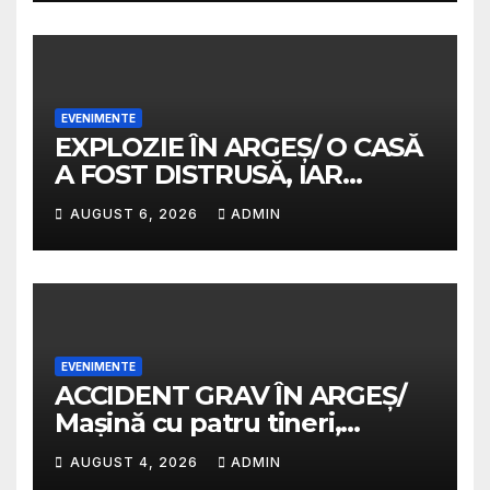
EVENIMENTE
EXPLOZIE ÎN ARGEȘ/ O CASĂ
A FOST DISTRUSĂ, IAR
PROPRIETARA A SUFERIT
AUGUST 6, 2026
ADMIN
ARSURI GRAVE
EVENIMENTE
ACCIDENT GRAV ÎN ARGEȘ/
Mașină cu patru tineri,
răsturnată pe un câmp la
AUGUST 4, 2026
ADMIN
Micești/ Doi sunt în stare