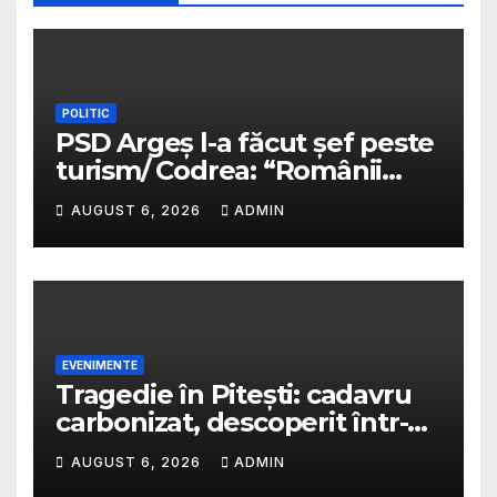
POLITIC
PSD Argeș l-a făcut șef peste
turism/ Codrea: “Românii
sunt niște cretini ordinari”/ Va
AUGUST 6, 2026
ADMIN
fi plătit cu bani mulți/
Predescu avertiza în 2025 că
PSD va transforma funcția
într-o sinecură de partid
EVENIMENTE
Tragedie în Pitești: cadavru
carbonizat, descoperit într-o
casă abandonată
AUGUST 6, 2026
ADMIN