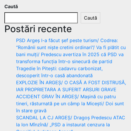
Caută
Caută
Postări recente
PSD Argeș l-a făcut șef peste turism/ Codrea:
“Românii sunt niște cretini ordinari”/ Va fi plătit cu
bani mulți/ Predescu avertiza în 2025 că PSD va
transforma funcția într-o sinecură de partid
Tragedie în Pitești: cadavru carbonizat,
descoperit într-o casă abandonată
EXPLOZIE ÎN ARGEȘ/ O CASĂ A FOST DISTRUSĂ,
IAR PROPRIETARA A SUFERIT ARSURI GRAVE
ACCIDENT GRAV ÎN ARGEȘ/ Mașină cu patru
tineri, răsturnată pe un câmp la Micești/ Doi sunt
în stare gravă
SCANDAL LA CJ ARGEȘ/ Dragoș Predescu ATAC
la Ion Mînzînă/ „PSD a instaurat cenzura la