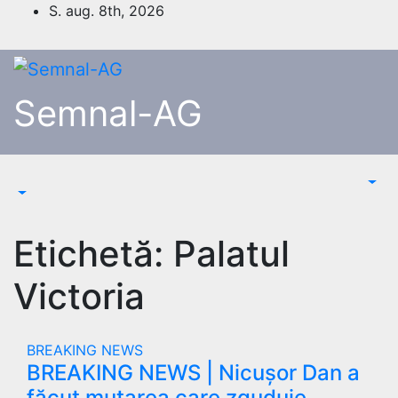
Skip
S. aug. 8th, 2026
to
content
Semnal-AG
Etichetă:
Palatul
Victoria
BREAKING NEWS
BREAKING NEWS | Nicușor Dan a
făcut mutarea care zguduie