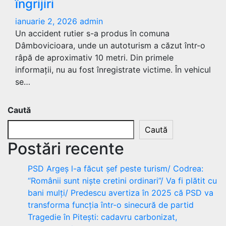
îngrijiri
ianuarie 2, 2026
admin
Un accident rutier s-a produs în comuna
Dâmbovicioara, unde un autoturism a căzut într-o
râpă de aproximativ 10 metri. Din primele
informații, nu au fost înregistrate victime. În vehicul
se…
Caută
Caută
Postări recente
PSD Argeș l-a făcut șef peste turism/ Codrea:
“Românii sunt niște cretini ordinari”/ Va fi plătit cu
bani mulți/ Predescu avertiza în 2025 că PSD va
transforma funcția într-o sinecură de partid
Tragedie în Pitești: cadavru carbonizat,