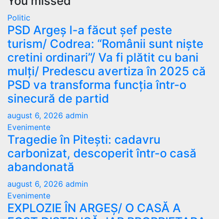
You missed
Politic
PSD Argeș l-a făcut șef peste
turism/ Codrea: “Românii sunt niște
cretini ordinari”/ Va fi plătit cu bani
mulți/ Predescu avertiza în 2025 că
PSD va transforma funcția într-o
sinecură de partid
august 6, 2026
admin
Evenimente
Tragedie în Pitești: cadavru
carbonizat, descoperit într-o casă
abandonată
august 6, 2026
admin
Evenimente
EXPLOZIE ÎN ARGEȘ/ O CASĂ A