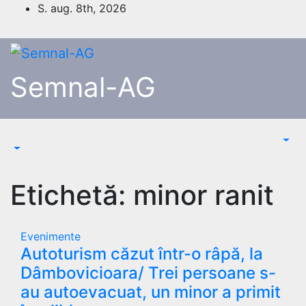
Skip
S. aug. 8th, 2026
to
content
Semnal-AG
Etichetă:
minor ranit
Evenimente
Autoturism căzut într-o râpă, la
Dâmbovicioara/ Trei persoane s-
au autoevacuat, un minor a primit