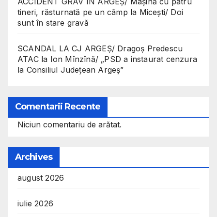
ACCIDENT GRAV ÎN ARGEȘ/ Mașină cu patru
tineri, răsturnată pe un câmp la Micești/ Doi
sunt în stare gravă
SCANDAL LA CJ ARGEȘ/ Dragoș Predescu
ATAC la Ion Mînzînă/ „PSD a instaurat cenzura
la Consiliul Județean Argeș”
Comentarii Recente
Niciun comentariu de arătat.
Archives
august 2026
iulie 2026