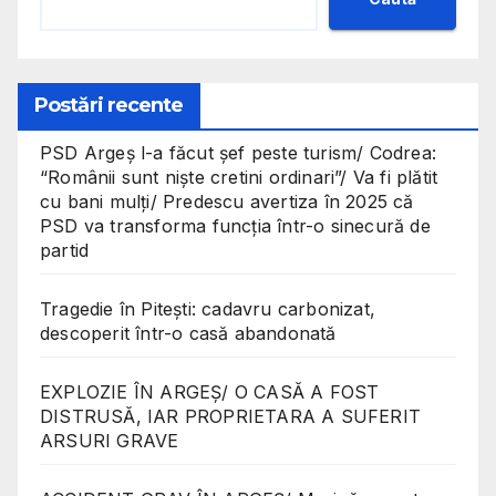
Postări recente
PSD Argeș l-a făcut șef peste turism/ Codrea:
“Românii sunt niște cretini ordinari”/ Va fi plătit
cu bani mulți/ Predescu avertiza în 2025 că
PSD va transforma funcția într-o sinecură de
partid
Tragedie în Pitești: cadavru carbonizat,
descoperit într-o casă abandonată
EXPLOZIE ÎN ARGEȘ/ O CASĂ A FOST
DISTRUSĂ, IAR PROPRIETARA A SUFERIT
ARSURI GRAVE