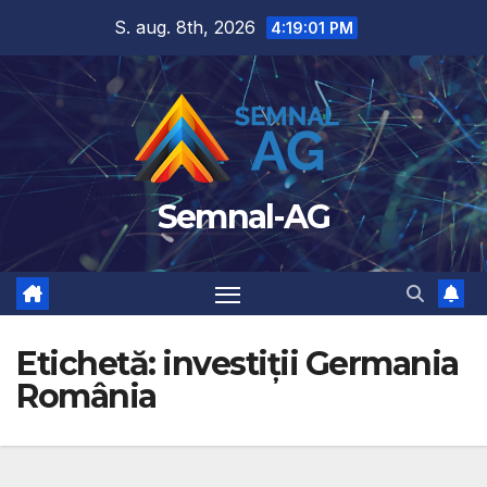
Skip
S. aug. 8th, 2026
4:19:01 PM
to
content
Semnal-AG
Etichetă:
investiții Germania
România