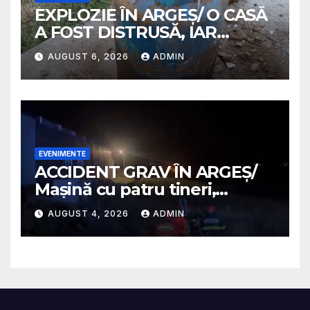
EXPLOZIE ÎN ARGEȘ/ O CASĂ
A FOST DISTRUSĂ, IAR
PROPRIETARA A SUFERIT
AUGUST 6, 2026
ADMIN
ARSURI GRAVE
EVENIMENTE
ACCIDENT GRAV ÎN ARGEȘ/
Mașină cu patru tineri,
răsturnată pe un câmp la
AUGUST 4, 2026
ADMIN
Micești/ Doi sunt în stare
gravă