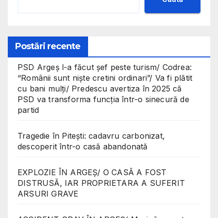
Postări recente
PSD Argeș l-a făcut șef peste turism/ Codrea:
“Românii sunt niște cretini ordinari”/ Va fi plătit
cu bani mulți/ Predescu avertiza în 2025 că
PSD va transforma funcția într-o sinecură de
partid
Tragedie în Pitești: cadavru carbonizat,
descoperit într-o casă abandonată
EXPLOZIE ÎN ARGEȘ/ O CASĂ A FOST
DISTRUSĂ, IAR PROPRIETARA A SUFERIT
ARSURI GRAVE