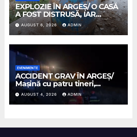
EXPLOZIE ÎN ARGEȘ/ O CASĂ
A FOST DISTRUSĂ, IAR
PROPRIETARA A SUFERIT
AUGUST 6, 2026
ADMIN
ARSURI GRAVE
EVENIMENTE
ACCIDENT GRAV ÎN ARGEȘ/
Mașină cu patru tineri,
răsturnată pe un câmp la
AUGUST 4, 2026
ADMIN
Micești/ Doi sunt în stare
gravă