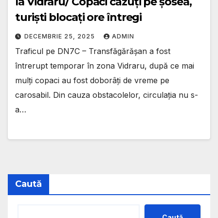
la Vidraru/ Copaci căzuți pe șosea,
turiști blocați ore întregi
DECEMBRIE 25, 2025
ADMIN
Traficul pe DN7C – Transfăgărășan a fost
întrerupt temporar în zona Vidraru, după ce mai
mulți copaci au fost doborâți de vreme pe
carosabil. Din cauza obstacolelor, circulația nu s-
a…
Caută
Caută