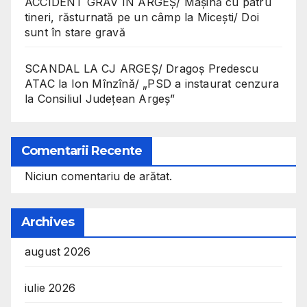
ACCIDENT GRAV ÎN ARGEȘ/ Mașină cu patru
tineri, răsturnată pe un câmp la Micești/ Doi
sunt în stare gravă
SCANDAL LA CJ ARGEȘ/ Dragoș Predescu
ATAC la Ion Mînzînă/ „PSD a instaurat cenzura
la Consiliul Județean Argeș”
Comentarii Recente
Niciun comentariu de arătat.
Archives
august 2026
iulie 2026