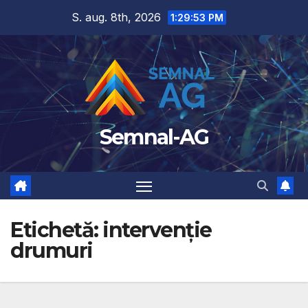
Skip
S. aug. 8th, 2026
1:29:53 PM
to
content
Semnal-AG
Etichetă:
intervenție
drumuri