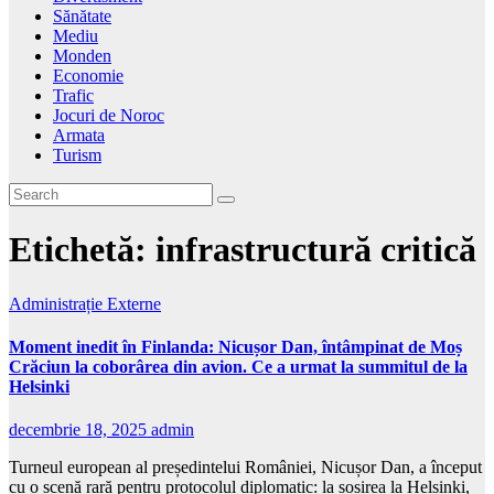
Sănătate
Mediu
Monden
Economie
Trafic
Jocuri de Noroc
Armata
Turism
Etichetă:
infrastructură critică
Administrație
Externe
Moment inedit în Finlanda: Nicușor Dan, întâmpinat de Moș
Crăciun la coborârea din avion. Ce a urmat la summitul de la
Helsinki
decembrie 18, 2025
admin
Turneul european al președintelui României, Nicușor Dan, a început
cu o scenă rară pentru protocolul diplomatic: la sosirea la Helsinki,