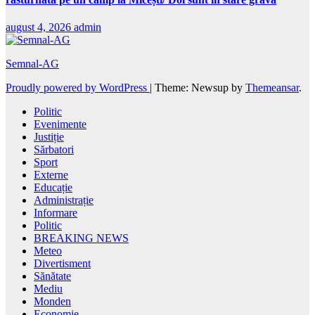
august 4, 2026
admin
Semnal-AG
Proudly powered by WordPress
|
Theme: Newsup by
Themeansar
.
Politic
Evenimente
Justiție
Sărbatori
Sport
Externe
Educație
Administrație
Informare
Politic
BREAKING NEWS
Meteo
Divertisment
Sănătate
Mediu
Monden
Economie