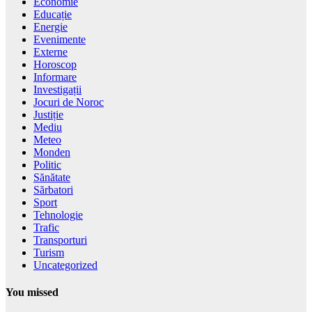
Economie
Educație
Energie
Evenimente
Externe
Horoscop
Informare
Investigații
Jocuri de Noroc
Justiție
Mediu
Meteo
Monden
Politic
Sănătate
Sărbatori
Sport
Tehnologie
Trafic
Transporturi
Turism
Uncategorized
You missed