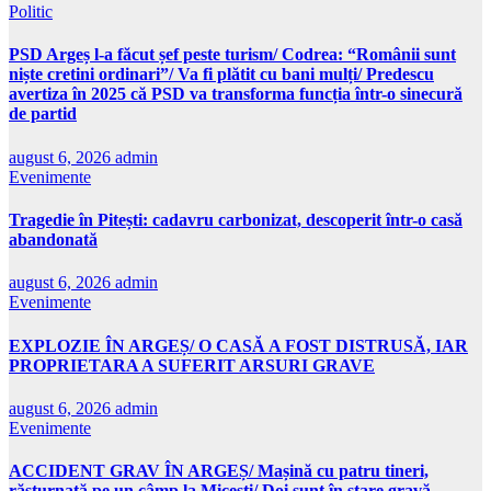
Politic
PSD Argeș l-a făcut șef peste turism/ Codrea: “Românii sunt
niște cretini ordinari”/ Va fi plătit cu bani mulți/ Predescu
avertiza în 2025 că PSD va transforma funcția într-o sinecură
de partid
august 6, 2026
admin
Evenimente
Tragedie în Pitești: cadavru carbonizat, descoperit într-o casă
abandonată
august 6, 2026
admin
Evenimente
EXPLOZIE ÎN ARGEȘ/ O CASĂ A FOST DISTRUSĂ, IAR
PROPRIETARA A SUFERIT ARSURI GRAVE
august 6, 2026
admin
Evenimente
ACCIDENT GRAV ÎN ARGEȘ/ Mașină cu patru tineri,
răsturnată pe un câmp la Micești/ Doi sunt în stare gravă