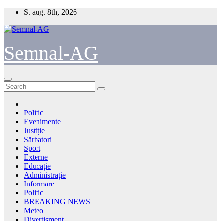
Skip
S. aug. 8th, 2026
to
content
Semnal-AG
Politic
Evenimente
Justiție
Sărbatori
Sport
Externe
Educație
Administrație
Informare
Politic
BREAKING NEWS
Meteo
Divertisment