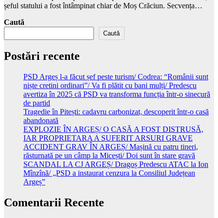
șeful statului a fost întâmpinat chiar de Moș Crăciun. Secvența…
Caută
Caută
Postări recente
PSD Argeș l-a făcut șef peste turism/ Codrea: “Românii sunt
niște cretini ordinari”/ Va fi plătit cu bani mulți/ Predescu
avertiza în 2025 că PSD va transforma funcția într-o sinecură
de partid
Tragedie în Pitești: cadavru carbonizat, descoperit într-o casă
abandonată
EXPLOZIE ÎN ARGEȘ/ O CASĂ A FOST DISTRUSĂ,
IAR PROPRIETARA A SUFERIT ARSURI GRAVE
ACCIDENT GRAV ÎN ARGEȘ/ Mașină cu patru tineri,
răsturnată pe un câmp la Micești/ Doi sunt în stare gravă
SCANDAL LA CJ ARGEȘ/ Dragoș Predescu ATAC la Ion
Mînzînă/ „PSD a instaurat cenzura la Consiliul Județean
Argeș”
Comentarii Recente